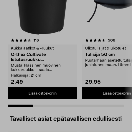
4.5 viidestä
arvostelut
4.5 viidestä
arvostelu
116
506
tähdestä
t
Kukkalaatikot & -ruukut
Ulkotulisijat & ulkotulet
Orthex Cultivate
Tulisija 50 cm
Istutusruukku
Puutarhaan asetettu tulisi
kierrätysmuovia, musta
juhlatunnelmaan. Lämmitt
Musta, klassinen muovinen
tuikkivat tul...
kukkaruukku – saata...
Halkaisija:
21 cm
2,49
29,95
Lisää ostoskoriin
Lisää ostoskoriin
Tavalliset asiat epätavallisen edullisesti