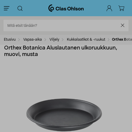
Etusivu
Vapaa-aika
Viljely
Kukkalaatikot & -ruukut
Orthex Bota
Orthex Botanica Aluslautanen ulkoruukkuun,
muovi, musta