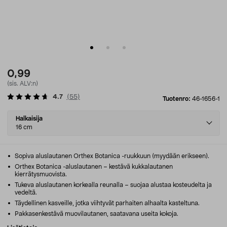
0,99
(sis. ALV:n)
4.7
(
55
)
Tuotenro:
46-1656-1
Select
Halkaisija
variant
16 cm
Sopiva aluslautanen Orthex Botanica -ruukkuun (myydään erikseen).
Orthex Botanica -aluslautanen – kestävä kukkalautanen
kierrätysmuovista.
Tukeva aluslautanen korkealla reunalla – suojaa alustaa kosteudelta ja
vedeltä.
Täydellinen kasveille, jotka viihtyvät parhaiten alhaalta kasteltuna.
Pakkasenkestävä muovilautanen, saatavana useita kokoja.