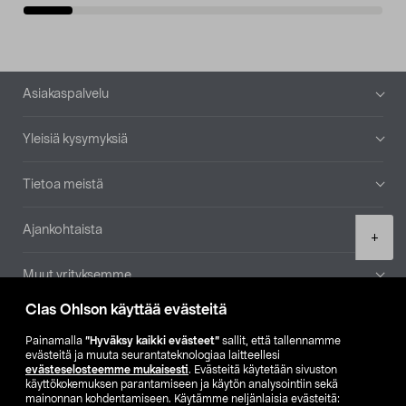
Alatunniste
Asiakaspalvelu
Yleisiä kysymyksiä
Tietoa meistä
Ajankohtaista
Product
+
quantity
Muut yrityksemme
Clas Ohlson käyttää evästeitä
Etsi myymälä
Painamalla
”Hyväksy kaikki evästeet”
sallit, että tallennamme
evästeitä ja muuta seurantateknologiaa laitteellesi
SE
NO
FI
evästeselosteemme mukaisesti
. Evästeitä käytetään sivuston
käyttökokemuksen parantamiseen ja käytön analysointiin sekä
FI
SV
mainonnan kohdentamiseen. Käytämme neljänlaisia evästeitä: