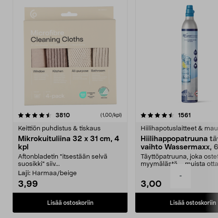
4.5viidestä
arvostelut
4.5viidestä
arvostelu
3810
1561
(1,00/kpl)
tähdestä
t
Keittiön puhdistus & tiskaus
Hiilihapotuslaitteet & mau
Mikrokuituliina 32 x 31 cm, 4
Hiilihappopatruuna tä
kpl
vaihto Wassermaxx, 6
Aftonbladetin "itsestään selvä
Täyttöpatruuna, joka ost
suosikki" siiv...
myymälästä – muista ott
patruuna mukaasi m...
Laji:
Harmaa/beige
-
3,99
3,00
Lisää ostoskoriin
Lisää ostoskoriin