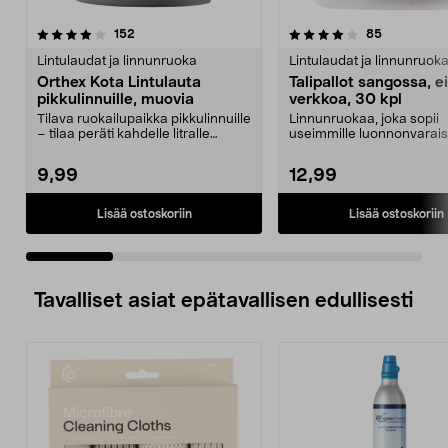
4.0 viidestä
arvostelut
4.0 viidestä
arvostelut
152
85
tähdestä
t
Lintulaudat ja linnunruoka
Lintulaudat ja linnunruok
Orthex Kota Lintulauta
Talipallot sangossa, ei
pikkulinnuille, muovia
verkkoa, 30 kpl
Tilava ruokailupaikka pikkulinnuille
Linnunruokaa, joka sopii
– tilaa peräti kahdelle litralle
useimmille luonnonvaraisi
siemeniä. ...
linnuille. Kätevä sanko, j...
9,99
12,99
Lisää ostoskoriin
Lisää ostoskoriin
Tavalliset asiat epätavallisen edullisesti