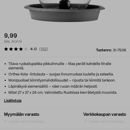
9,99
(sis. ALV:n)
4.0
(
152
)
Tuotenro:
31-7506
Tilava ruokailupaikka pikkulinnuille – tilaa peräti kahdelle litralle
siemeniä.
Orthex Kota -lintulauta – suojaa linnunruokaa tuulelta ja sateelta.
Monipuoliset kiinnitysmahdollisuudet – ripusta tai kiinnitä tankoon.
Läpinäkyvä siemensäiliö – näet ruoan määrän helposti.
Mitat 27 x 27 x 24 cm. Valmistettu Ruotsissa kierrätetystä muovista.
Lisätietoja
Myymälän varasto
Verkkokaupan varasto
Hakee varastosaldoa...
Hakee varastosaldoa...