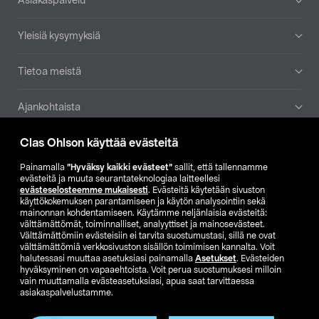
Asiakaspalvelu
Yleisiä kysymyksiä
Tietoa meistä
Ajankohtaista
Clas Ohlson käyttää evästeitä
Muut yrityksemme
Painamalla
”Hyväksy kaikki evästeet”
sallit, että tallennamme
Etsi myymälä
evästeitä ja muuta seurantateknologiaa laitteellesi
evästeselosteemme mukaisesti
. Evästeitä käytetään sivuston
käyttökokemuksen parantamiseen ja käytön analysointiin sekä
mainonnan kohdentamiseen. Käytämme neljänlaisia evästeitä:
SE
NO
FI
välttämättömät, toiminnalliset, analyyttiset ja mainosevästeet.
Välttämättömiin evästeisiin ei tarvita suostumustasi, sillä ne ovat
FI
SV
välttämättömiä verkkosivuston sisällön toimimisen kannalta. Voit
halutessasi muuttaa asetuksiasi painamalla
Asetukset
. Evästeiden
hyväksyminen on vapaaehtoista. Voit perua suostumuksesi milloin
vain muuttamalla evästeasetuksiasi, apua saat tarvittaessa
asiakaspalvelustamme.