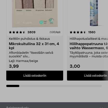
4.5viidestä
arvostelut
4.5viidestä
arvostel
3809
1560
(1,00/kpl)
tähdestä
t
Keittiön puhdistus & tiskaus
Hiilihapotuslaitteet & mau
Mikrokuituliina 32 x 31 cm, 4
Hiilihappopatruuna tä
kpl
vaihto Wassermaxx, 6
Aftonbladetin "itsestään selvä
Täyttöpatruuna, joka ost
suosikki" siiv...
myymälästä – muista ott
patruuna mukaasi m...
Laji:
Harmaa/beige
3,99
3,00
Lisää ostoskoriin
Lisää ostoskoriin
Alatunniste