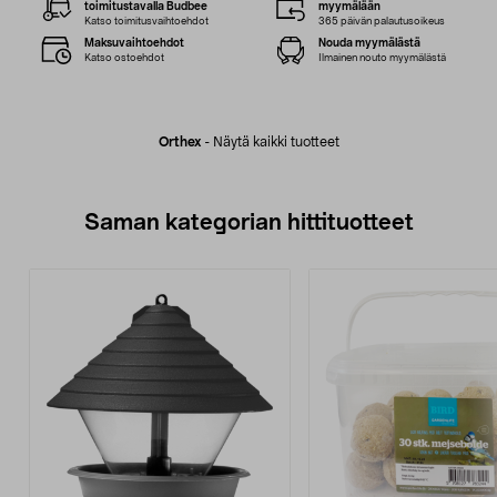
toimitustavalla Budbee
myymälään
Katso toimitusvaihtoehdot
365 päivän palautusoikeus
Maksuvaihtoehdot
Nouda myymälästä
Katso ostoehdot
Ilmainen nouto myymälästä
Orthex
-
Näytä kaikki tuotteet
Saman kategorian hittituotteet