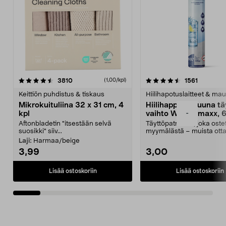
4.5viidestä
arvostelut
4.5viidestä
arvostelu
3810
1561
(1,00/kpl)
tähdestä
t
Keittiön puhdistus & tiskaus
Hiilihapotuslaitteet & mau
Mikrokuituliina 32 x 31 cm, 4
Hiilihappopatruuna tä
-
kpl
vaihto Wassermaxx, 6
Aftonbladetin "itsestään selvä
Täyttöpatruuna, joka ost
suosikki" siiv...
myymälästä – muista ott
patruuna mukaasi m...
Laji:
Harmaa/beige
3,99
3,00
Lisää ostoskoriin
Lisää ostoskoriin