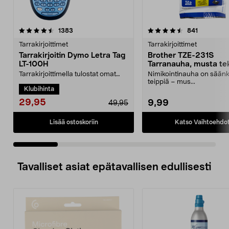
4.5 viidestä
arvostelut
4.5 viidestä
arvostelut
1383
841
tähdestä
t
Tarrakirjoittimet
Tarrakirjoittimet
Tarrakirjoitin Dymo Letra Tag
Brother TZE-231S
LT-100H
Tarranauha, musta tek
Tarrakirjoittimella tulostat omat
Nimikointinauha on sään
itsekiinnittyvät etiketit. Merkitse
teippiä – mus...
Klubihinta
etiketeill...
29,95
9,99
49,95
Katso Vaihtoehdo
Lisää ostoskoriin
Tavalliset asiat epätavallisen edullisesti