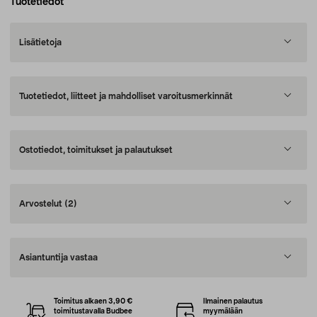
Tuotetiedot
Lisätietoja
Tuotetiedot, liitteet ja mahdolliset varoitusmerkinnät
Ostotiedot, toimitukset ja palautukset
Arvostelut
(2)
Asiantuntija vastaa
Toimitus alkaen 3,90 €
Ilmainen palautus
toimitustavalla Budbee
myymälään