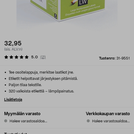
32,95
(sis. ALV:n)
5.0
(
2
)
Tuotenro:
31-9551
Tee osoitelappuja, merkitse laatikot jne.
Etiketit helpottavat järjestyksen pitämistä.
Paljon tilaa tekstille.
320 valkoista etikettiä – lämpöpainatus.
Lisätietoja
Myymälän varasto
Verkkokaupan varasto
Hakee varastosaldoa...
Hakee varastosaldoa...