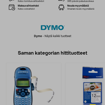
Katso toimitusvaihtoehdot
365 päivän palautusoikeus
Maksuvaihtoehdot
Nouda myymälästä
Katso ostoehdot
Ilmainen nouto myymälästä
Dymo
-
Näytä kaikki tuotteet
Saman kategorian hittituotteet