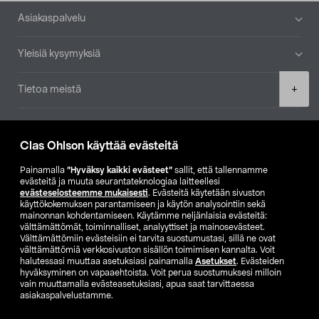
Alatunniste
Asiakaspalvelu
Yleisiä kysymyksiä
Product
+
Tietoa meistä
quantity
Ajankohtaista
Clas Ohlson käyttää evästeitä
Muut yrityksemme
Painamalla
”Hyväksy kaikki evästeet”
sallit, että tallennamme
evästeitä ja muuta seurantateknologiaa laitteellesi
evästeselosteemme mukaisesti
. Evästeitä käytetään sivuston
Etsi myymälä
käyttökokemuksen parantamiseen ja käytön analysointiin sekä
mainonnan kohdentamiseen. Käytämme neljänlaisia evästeitä:
välttämättömät, toiminnalliset, analyyttiset ja mainosevästeet.
SE
NO
FI
Välttämättömiin evästeisiin ei tarvita suostumustasi, sillä ne ovat
välttämättömiä verkkosivuston sisällön toimimisen kannalta. Voit
FI
SV
halutessasi muuttaa asetuksiasi painamalla
Asetukset
. Evästeiden
hyväksyminen on vapaaehtoista. Voit perua suostumuksesi milloin
vain muuttamalla evästeasetuksiasi, apua saat tarvittaessa
asiakaspalvelustamme.