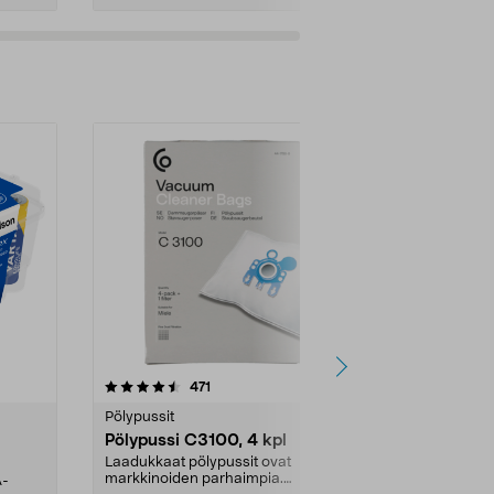
4.5viidestä
arvostelut
4.5
471
6
tähdestä
tähdestä
Pölypussit
Kierrätys & ro
Pölypussi C3100, 4 kpl
Roskapussi,
kahvat, 30 l
Laadukkaat pölypussit ovat
markkinoiden parhaimpia.
A-
Testivoittaja 