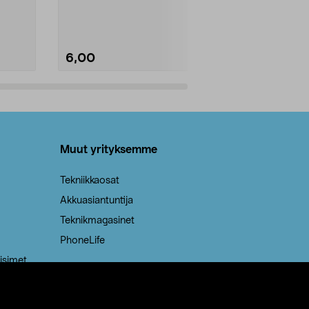
Kestävä, jopa 50 % suurempi ...
roskapussi u
Roskapussi, jo
6,00
2,00
Lisää ostoskoriin
Lisää
Muut yrityksemme
Tekniikkaosat
Akkuasiantuntija
Teknikmagasinet
PhoneLife
isimet