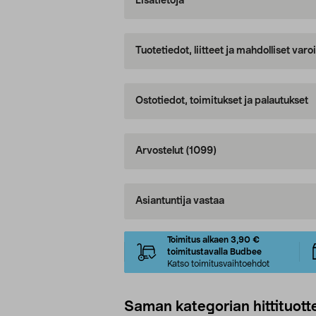
Lisätietoja
Tuotetiedot, liitteet ja mahdolliset var
Ostotiedot, toimitukset ja palautukset
Arvostelut
(1099)
Asiantuntija vastaa
Toimitus alkaen 3,90 €
toimitustavalla Budbee
Katso toimitusvaihtoehdot
Saman kategorian hittituott