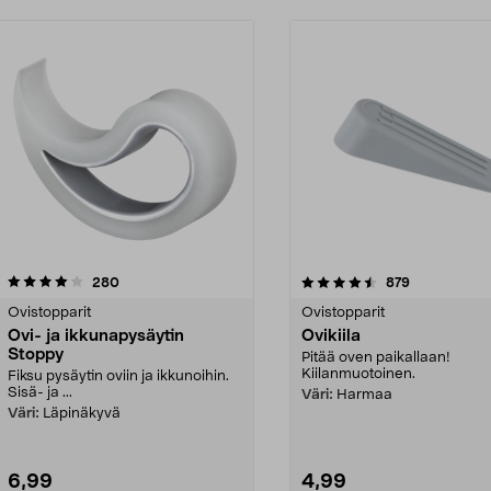
4.5 viidestä
arvostelut
4.5 viidestä
arvostelut
280
879
tähdestä
Ovistopparit
Ovistopparit
Ovi- ja ikkunapysäytin
Ovikiila
Stoppy
Pitää oven paikallaan!
Kiilanmuotoinen.
Fiksu pysäytin oviin ja ikkunoihin.
Sisä- ja ...
Väri:
Harmaa
Väri:
Läpinäkyvä
6,99
4,99