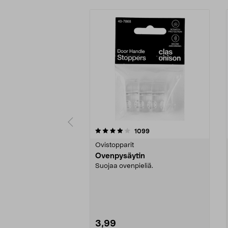
0 viidestä
4.0 viidestä
arvostelut
1099
tähdestä
tähdestä
Ovistopparit
Ovenpysäytin
Suojaa ovenpieliä.
3,99