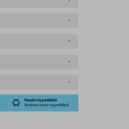
Nouda myymälästä
Ilmainen nouto myymälästä