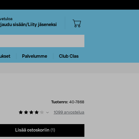
vetuloa
rjaudu sisään/Liity jäseneksi
ukset
Palvelumme
Club Clas
Tuotenro:
40-7868
1099
arvostelua
Lisää ostoskoriin
(1)