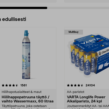
 edullisesti
Multibuy
4.5viidestä
arvostelut
4.5viidestä
arvostelut
1561
24104
tähdestä
Hiilihapotuslaitteet & maut
AA-paristot
Hiilihappopatruuna täyttö /
VARTA Longlife Power
vaihto Wassermaxx, 60 litraa
Alkaliparisto, 24 kpl
Täyttöpatruuna, joka ostetaan
Joutsenmerkityt AA- tai AA