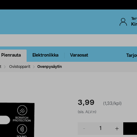
Ter
Ki
Pienrauta
Elektroniikka
Varaosat
Tarjo
t
Ovistopparit
Ovenpysäytin
3,99
(1,33/kpl)
(sis. ALV:n)
Product
quantity