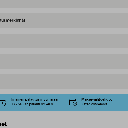
oitusmerkinnät
Ilmainen palautus myymälään
Maksuvaihtoehdot
365 päivän palautusoikeus
Katso ostoehdot
eet