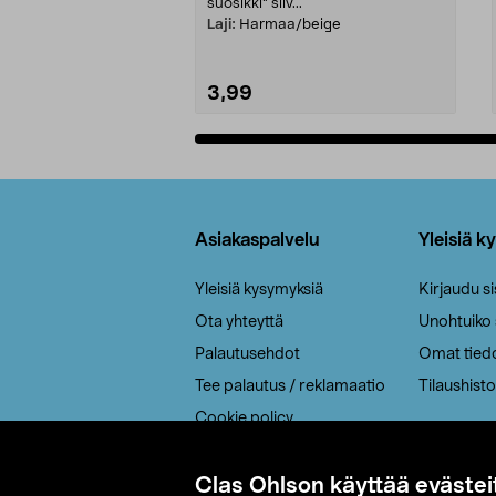
suosikki" siiv...
Laji:
Harmaa/beige
3,99
Lisää ostoskoriin
Alatunniste
Asiakaspalvelu
Yleisiä k
Yleisiä kysymyksiä
Kirjaudu s
Ota yhteyttä
Unohtuiko
Palautusehdot
Omat tied
Tee palautus / reklamaatio
Tilaushisto
Cookie policy
Toimitustavat
Saavutettavuus
Clas Ohlson käyttää evästei