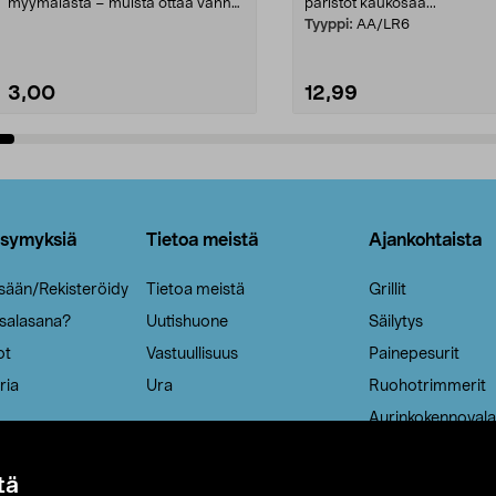
myymälästä – muista ottaa vanha
paristot kaukosää...
patruuna mukaasi m...
Tyyppi:
AA/LR6
3,00
12,99
Lisää ostoskoriin
Lisää ostoskoriin
ysymyksiä
Tietoa meistä
Ajankohtaista
isään/Rekisteröidy
Tietoa meistä
Grillit
 salasana?
Uutishuone
Säilytys
ot
Vastuullisuus
Painepesurit
ria
Ura
Ruohotrimmerit
Aurinkokennovala
tä