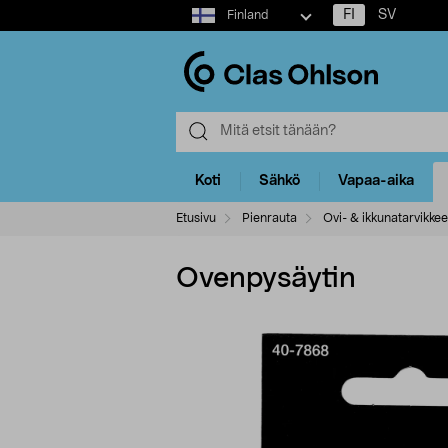
Select
FI
SV
Finland
market
Koti
Sähkö
Vapaa-aika
Etusivu
Pienrauta
Ovi- & ikkunatarvikkee
Ovenpysäytin