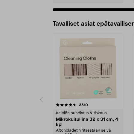
Tavalliset asiat epätavallisen
5viidestä
4.5viidestä
arvostelut
3810
tähdestä
tähdestä
Keittiön puhdistus & tiskaus
Mikrokuituliina 32 x 31 cm, 4
kpl
Aftonbladetin "itsestään selvä