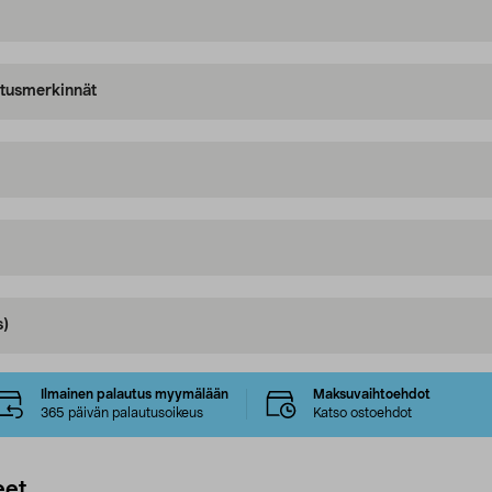
oitusmerkinnät
s)
Ilmainen palautus myymälään
Maksuvaihtoehdot
365 päivän palautusoikeus
Katso ostoehdot
eet