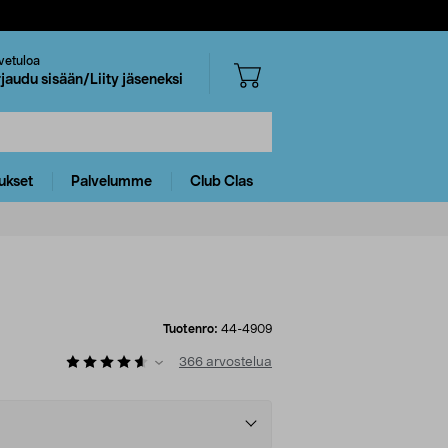
vetuloa
rjaudu sisään/Liity jäseneksi
ukset
Palvelumme
Club Clas
Tuotenro:
44-4909
366
arvostelua