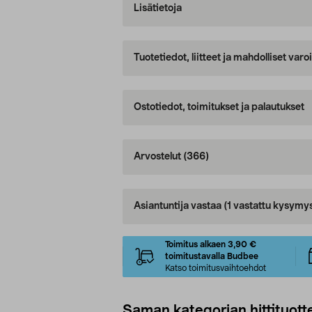
Lisätietoja
Tuotetiedot, liitteet ja mahdolliset var
Ostotiedot, toimitukset ja palautukset
Arvostelut
(366)
Asiantuntija vastaa
(1 vastattu kysymy
Toimitus alkaen 3,90 €
toimitustavalla Budbee
Katso toimitusvaihtoehdot
Saman kategorian hittituott