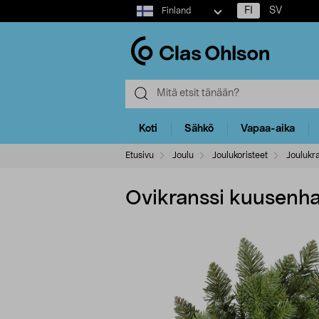
Select
FI
SV
Finland
market
Koti
Sähkö
Vapaa-aika
Etusivu
Joulu
Joulukoristeet
Joulukr
Ovikranssi kuusenh