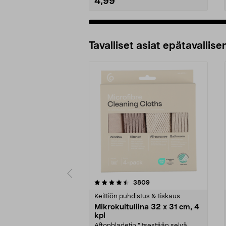
4,99
Tavalliset asiat epätavallisen
5viidestä
4.5viidestä
arvostelut
3809
tähdestä
tähdestä
Keittiön puhdistus & tiskaus
Mikrokuituliina 32 x 31 cm, 4
kpl
Aftonbladetin "itsestään selvä