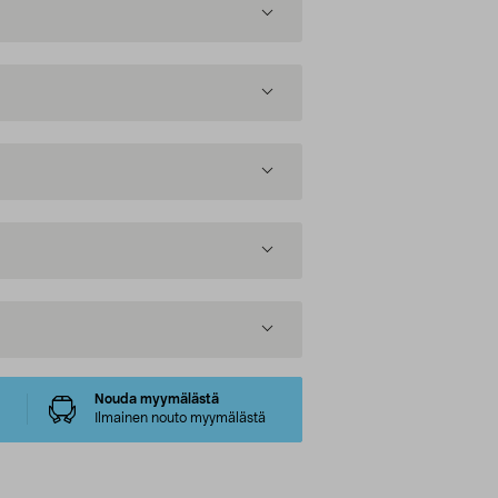
Nouda myymälästä
Ilmainen nouto myymälästä