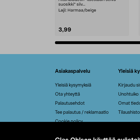
suosikki" siiv...
Laji:
Harmaa/beige
3,99
Lisää ostoskoriin
Alatunniste
Asiakaspalvelu
Yleisiä k
Yleisiä kysymyksiä
Kirjaudu s
Ota yhteyttä
Unohtuiko
Palautusehdot
Omat tied
Tee palautus / reklamaatio
Tilaushisto
Cookie policy
Toimitustavat
Saavutettavuus