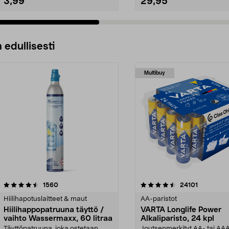
3,99
29,95
 edullisesti
Multibuy
4.5viidestä
arvostelut
4.5viidestä
arvostelut
1560
24101
tähdestä
Hiilihapotuslaitteet & maut
AA-paristot
Hiilihappopatruuna täyttö /
VARTA Longlife Power
vaihto Wassermaxx, 60 litraa
Alkaliparisto, 24 kpl
Täyttöpatruuna, joka ostetaan
Joutsenmerkityt AA- tai AA