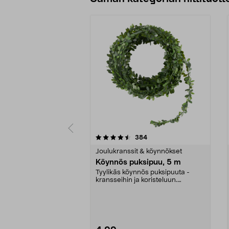
5 viidestä
4.5 viidestä
arvostelut
384
tähdestä
tähdestä
Joulukranssit & köynnökset
Köynnös puksipuu, 5 m
Tyylikäs köynnös puksipuuta -
kransseihin ja koristeluun.
Puksipuuköynnös joului...