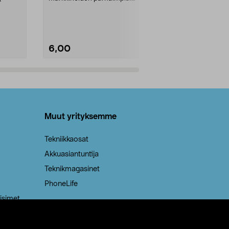
Kestävä, jopa 50 % suurempi ...
roskapussi u
Roskapussi, jo
6,00
2,00
Lisää ostoskoriin
Lisää
Muut yrityksemme
Tekniikkaosat
Akkuasiantuntija
Teknikmagasinet
PhoneLife
isimet