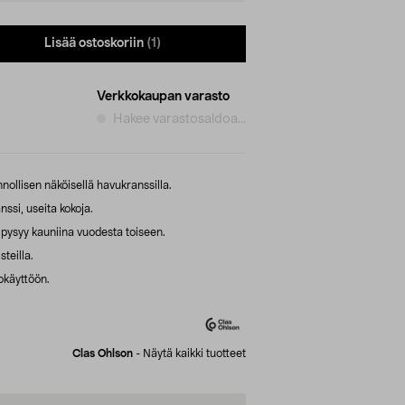
Lisää ostoskoriin
(1)
Verkkokaupan varasto
Hakee varastosaldoa...
nnollisen näköisellä havukranssilla.
ssi, useita kokoja.
 pysyy kauniina vuodesta toiseen.
steilla.
okäyttöön.
Clas Ohlson
-
Näytä kaikki tuotteet