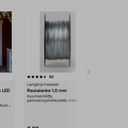
4.5 viidestä
arvostelut
4.0
62
1
tähdestä
tähdestä
Langat ja hakaset
Langat ja hak
s LED
Rautalanka 1,0 mm
Kuparilank
Kuumasinkitty,
Pehmennysheh
pehmennyshehkutettu. Kierretty
muovipuikkoo
kelalle.
ituus 5