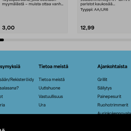
myymälästä – muista ottaa vanha
paristot kaukosää...
patruuna mukaasi m...
Tyyppi:
AA/LR6
3,00
12,99
Lisää ostoskoriin
Lisää ostoskoriin
ysymyksiä
Tietoa meistä
Ajankohtaista
isään/Rekisteröidy
Tietoa meistä
Grillit
 salasana?
Uutishuone
Säilytys
ot
Vastuullisuus
Painepesurit
ria
Ura
Ruohotrimmerit
Aurinkokennovala