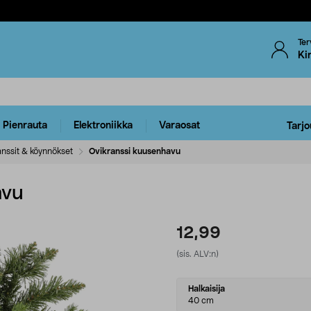
Ter
Ki
Pienrauta
Elektroniikka
Varaosat
Tarjo
anssit & köynnökset
Ovikranssi kuusenhavu
avu
12,99
(sis. ALV:n)
Select
Halkaisija
variant
40 cm