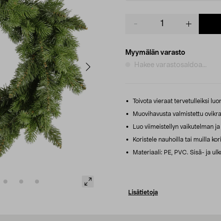
Product
quantity
Myymälän varasto
Hakee varastosaldoa...
Toivota vieraat tervetulleiksi luo
Muovihavusta valmistettu ovikran
Luo viimeistellyn vaikutelman ja
Koristele nauhoilla tai muilla kori
Materiaali: PE, PVC. Sisä- ja ulk
Lisätietoja