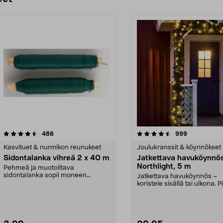
4.5 viidestä
arvostelut
4.5 viidestä
arvostelut
486
999
tähdestä
Kasvituet & nurmikon reunukset
Joulukranssit & köynnökset
Sidontalanka vihreä 2 x 40 m
Jatkettava havuköynnö
Northlight, 5 m
Pehmeä ja muotoiltava
sidontalanka sopii moneen
Jatkettava havuköynnös –
käyttötarkoitukseen. Muovitettu ...
koristele sisällä tai ulkona. P
metriä, 60 lämpi...