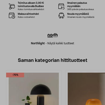
Toimitus alkaen 3,90 €
Ilmainen palautus
toimitustavalla Budbee
myymälään
Katso toimitusvaihtoehdot
365 päivän palautusoikeus
Maksuvaihtoehdot
Nouda myymälästä
Katso ostoehdot
Ilmainen nouto myymälästä
Northlight
-
Näytä kaikki tuotteet
Saman kategorian hittituotteet
-70%