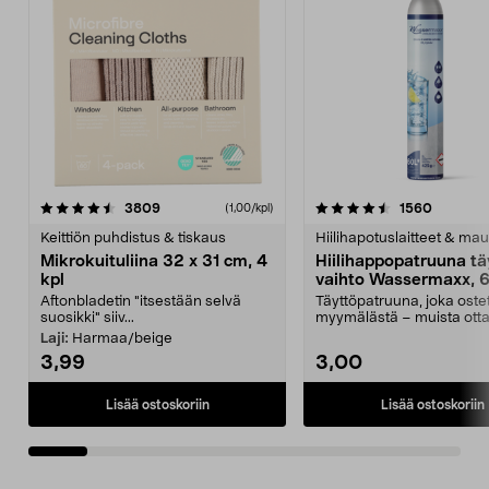
4.5viidestä
arvostelut
4.5viidestä
arvostel
3809
1560
(1,00/kpl)
tähdestä
t
Keittiön puhdistus & tiskaus
Hiilihapotuslaitteet & mau
Mikrokuituliina 32 x 31 cm, 4
Hiilihappopatruuna tä
kpl
vaihto Wassermaxx, 6
Aftonbladetin "itsestään selvä
Täyttöpatruuna, joka ost
suosikki" siiv...
myymälästä – muista ott
patruuna mukaasi m...
Laji:
Harmaa/beige
3,99
3,00
Lisää ostoskoriin
Lisää ostoskoriin