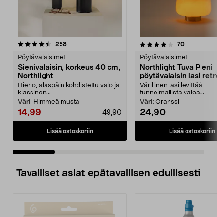
4.0 viidestä
arvostelut
5.0 viidestä
arvostelut
258
70
tähdestä
t
Pöytävalaisimet
Pöytävalaisimet
Sienivalaisin, korkeus 40 cm,
Northlight Tuva Pieni
Northlight
pöytävalaisin lasi retr
oranssi 21 cm
Hieno, alaspäin kohdistettu valo ja
Värillinen lasi levittää
klassinen...
tunnelmallista valoa...
Väri:
Himmeä musta
Väri:
Oranssi
14,99
24,90
49,90
Lisää ostoskoriin
Lisää ostoskoriin
Tavalliset asiat epätavallisen edullisesti