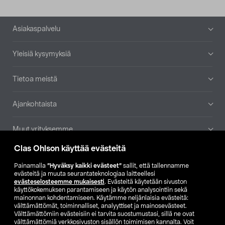
Alatunniste
Asiakaspalvelu
Yleisiä kysymyksiä
Tietoa meistä
Ajankohtaista
Muut yrityksemme
Clas Ohlson käyttää evästeitä
Etsi myymälä
Painamalla
”Hyväksy kaikki evästeet”
sallit, että tallennamme
evästeitä ja muuta seurantateknologiaa laitteellesi
SE
NO
FI
evästeselosteemme mukaisesti
. Evästeitä käytetään sivuston
käyttökokemuksen parantamiseen ja käytön analysointiin sekä
FI
SV
mainonnan kohdentamiseen. Käytämme neljänlaisia evästeitä:
välttämättömät, toiminnalliset, analyyttiset ja mainosevästeet.
Välttämättömiin evästeisiin ei tarvita suostumustasi, sillä ne ovat
välttämättömiä verkkosivuston sisällön toimimisen kannalta. Voit