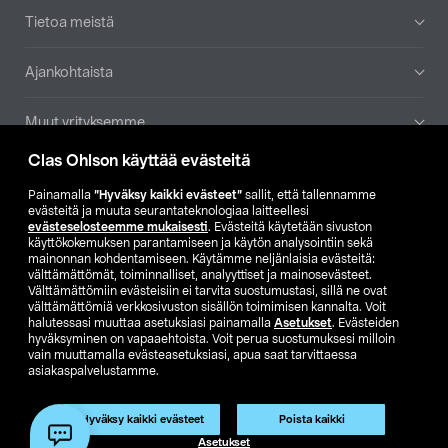
Tietoa meistä
Ajankohtaista
Muut yrityksemme
Clas Ohlson käyttää evästeitä
Etsi myymälä
Painamalla
”Hyväksy kaikki evästeet”
sallit, että tallennamme
evästeitä ja muuta seurantateknologiaa laitteellesi
SE
NO
FI
evästeselosteemme mukaisesti
. Evästeitä käytetään sivuston
käyttökokemuksen parantamiseen ja käytön analysointiin sekä
FI
SV
mainonnan kohdentamiseen. Käytämme neljänlaisia evästeitä:
välttämättömät, toiminnalliset, analyyttiset ja mainosevästeet.
Välttämättömiin evästeisiin ei tarvita suostumustasi, sillä ne ovat
välttämättömiä verkkosivuston sisällön toimimisen kannalta. Voit
halutessasi muuttaa asetuksiasi painamalla
Asetukset
. Evästeiden
hyväksyminen on vapaaehtoista. Voit perua suostumuksesi milloin
vain muuttamalla evästeasetuksiasi, apua saat tarvittaessa
asiakaspalvelustamme.
Club Clas
Ostoehdot
Tietosuojaseloste
Näytä hinnat ilman ALV:a
Tuote on poistunut
Hyväksy kaikki evästeet
Poista kaikki
Tuotenro:
59-1091-125
Asetukset