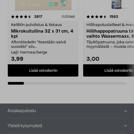
4.5viidestä
arvostelut
4.5viidestä
arvostelu
3817
1563
(1,00/kpl)
tähdestä
t
Keittiön puhdistus & tiskaus
Hiilihapotuslaitteet & mau
Mikrokuituliina 32 x 31 cm, 4
Hiilihappopatruuna tä
kpl
vaihto Wassermaxx, 6
Aftonbladetin "itsestään selvä
Täyttöpatruuna, joka ost
suosikki" siiv...
myymälästä – muista ott
patruuna mukaasi m...
Laji:
Harmaa/beige
3,99
3,00
Lisää ostoskoriin
Lisää ostoskoriin
Alatunniste
Asiakaspalvelu
Yleisiä kysymyksiä