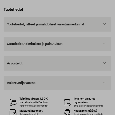
Tuotetiedot
Tuotetiedot, liitteet ja mahdolliset varoitusmerkinnät
Ostotiedot, toimitukset ja palautukset
Arvostelut
Asiantuntija vastaa
Toimitus alkaen 3,90 €
Ilmainen palautus
toimitustavalla Budbee
myymälään
Katso toimitusvaihtoehdot
365 päivän palautusoikeus
Maksuvaihtoehdot
Nouda myymälästä
Katso ostoehdot
Ilmainen nouto myymälästä