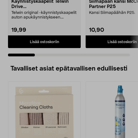
Käynnistyskaapelit Telwin
Siimapään kansi McCu
Drive
Partner P25
Mini/9000/13000/1250/150
Telwin original -käynnistyskaapelit
Kansi Siimapäähän P25.
0/1750, EC5
auton apukäynnistykseen.
Käynnistyskaapelit ...
19,99
10,90
Lisää ostoskoriin
Lisää ostoskoriin
Tavalliset asiat epätavallisen edullisesti