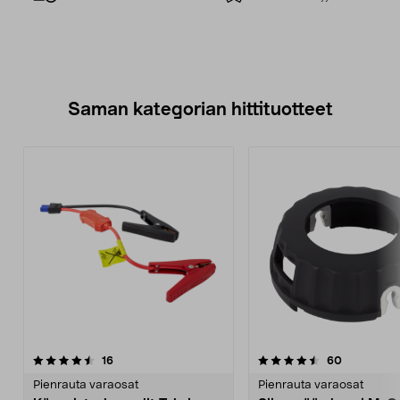
Saman kategorian hittituotteet
4.5 viidestä
arvostelut
4.5 viidestä
arvostelut
16
60
tähdestä
t
Pienrauta varaosat
Pienrauta varaosat