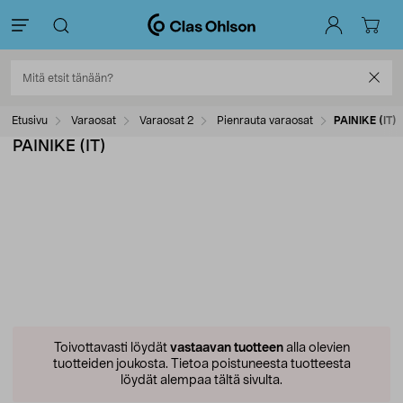
Etusivu
Varaosat
Varaosat 2
Pienrauta varaosat
PAINIKE (IT)
PAINIKE (IT)
Toivottavasti löydät
vastaavan tuotteen
alla olevien
tuotteiden joukosta.
Tietoa poistuneesta tuotteesta
löydät alempaa tältä sivulta.