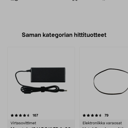
Saman kategorian hittituotteet
4.5 viidestä
arvostelut
5.0 viidestä
arvostelut
167
79
tähdestä
t
Virtasovittimet
Elektroniikka varaosat