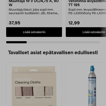
Muuntaja 19 V DC/4,75 A, 90
Vetohihna levysoittime
W
TT 195
Muuntaja/laturi, joka sopii mm.
Sopii mm. levysoittimeen
seuraaviin tuotteisiin: JBL Xtreme
PS-LX300Sony PS-LX310
JBL Xtreme 2J...
37,95
12,99
Lisää ostoskoriin
Lisää ostoskoriin
Tavalliset asiat epätavallisen edullisesti