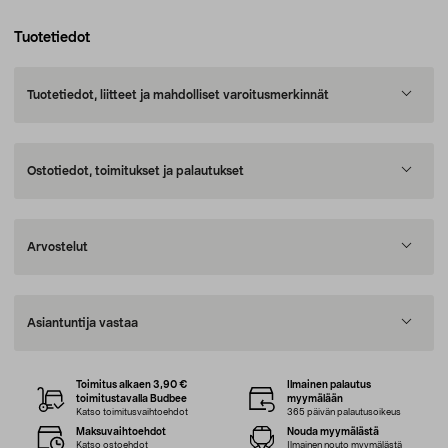
Tuotetiedot
Tuotetiedot, liitteet ja mahdolliset varoitusmerkinnät
Ostotiedot, toimitukset ja palautukset
Arvostelut
Asiantuntija vastaa
Toimitus alkaen 3,90 €
Ilmainen palautus
toimitustavalla Budbee
myymälään
Katso toimitusvaihtoehdot
365 päivän palautusoikeus
Maksuvaihtoehdot
Nouda myymälästä
Katso ostoehdot
Ilmainen nouto myymälästä