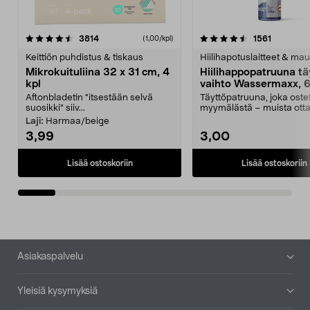
4.5viidestä
arvostelut
4.5viidestä
arvostelu
3814
1561
(1,00/kpl)
tähdestä
t
Keittiön puhdistus & tiskaus
Hiilihapotuslaitteet & mau
Mikrokuituliina 32 x 31 cm, 4
Hiilihappopatruuna tä
kpl
vaihto Wassermaxx, 6
Aftonbladetin "itsestään selvä
Täyttöpatruuna, joka ost
suosikki" siiv...
myymälästä – muista ott
patruuna mukaasi m...
Laji:
Harmaa/beige
3,99
3,00
Lisää ostoskoriin
Lisää ostoskoriin
Alatunniste
Asiakaspalvelu
Yleisiä kysymyksiä