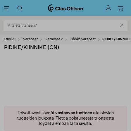
Etusivu
Varaosat
Varaosat 2
Sähkö varaosat
PIDIKE/KIINNIKE
PIDIKE/KIINNIKE (CN)
Toivottavasti löydät
vastaavan tuotteen
alla olevien
tuotteiden joukosta.
Tietoa poistuneesta tuotteesta
löydät alempaa tältä sivulta.