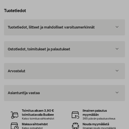
Tuotetiedot
Tuotetiedot, liitteet ja mahdolliset varoitusmerkinnät
Ostotiedot, toimitukset ja palautukset
Arvostelut
Asiantuntija vastaa
Toimitus alkaen 3,90 €
Ilmainen palautus
toimitustavalla Budbee
myymälään
Katso toimitusvaihtoehdot
365 päivän palautusoikeus
Maksuvaihtoehdot
Nouda myymälästä
Katso ostoehdot
Ilmainen nouto myymälästä