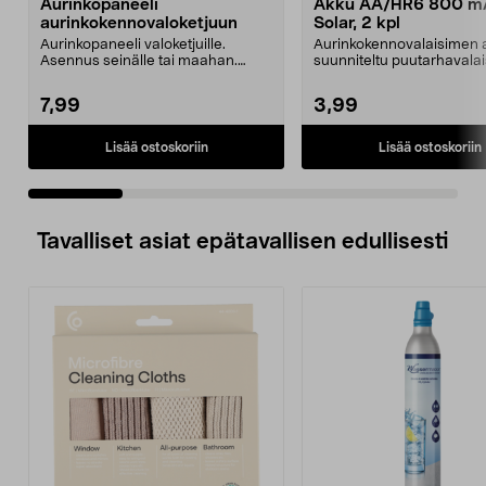
Aurinkopaneeli
Akku AA/HR6 800 m
aurinkokennovaloketjuun
Solar, 2 kpl
Aurinkopaneeli valoketjuille.
Aurinkokennovalaisimen 
Asennus seinälle tai maahan.
suunniteltu puutarhavalai
Syttyy ja sammuu auto...
jotka toimivat aur...
7,99
3,99
Lisää ostoskoriin
Lisää ostoskoriin
Tavalliset asiat epätavallisen edullisesti