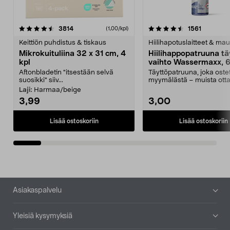
4.5viidestä
arvostelut
4.5viidestä
arvostelu
3814
1561
(1,00/kpl)
tähdestä
t
Keittiön puhdistus & tiskaus
Hiilihapotuslaitteet & mau
Mikrokuituliina 32 x 31 cm, 4
Hiilihappopatruuna tä
kpl
vaihto Wassermaxx, 6
Aftonbladetin "itsestään selvä
Täyttöpatruuna, joka ost
suosikki" siiv...
myymälästä – muista ott
patruuna mukaasi m...
Laji:
Harmaa/beige
3,99
3,00
Lisää ostoskoriin
Lisää ostoskoriin
Alatunniste
Asiakaspalvelu
Yleisiä kysymyksiä