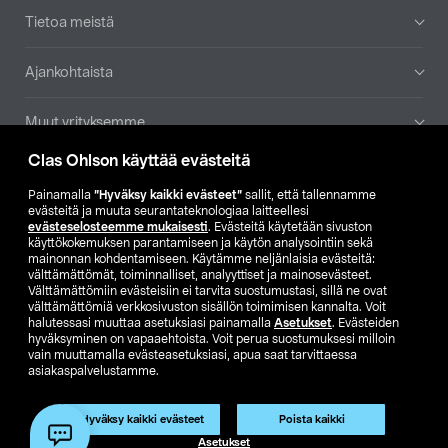
Tietoa meistä
Ajankohtaista
Muut yrityksemme
Clas Ohlson käyttää evästeitä
Etsi myymälä
Painamalla
”Hyväksy kaikki evästeet”
sallit, että tallennamme
evästeitä ja muuta seurantateknologiaa laitteellesi
SE
NO
FI
evästeselosteemme mukaisesti
. Evästeitä käytetään sivuston
käyttökokemuksen parantamiseen ja käytön analysointiin sekä
FI
SV
mainonnan kohdentamiseen. Käytämme neljänlaisia evästeitä:
välttämättömät, toiminnalliset, analyyttiset ja mainosevästeet.
Välttämättömiin evästeisiin ei tarvita suostumustasi, sillä ne ovat
välttämättömiä verkkosivuston sisällön toimimisen kannalta. Voit
halutessasi muuttaa asetuksiasi painamalla
Asetukset
. Evästeiden
hyväksyminen on vapaaehtoista. Voit perua suostumuksesi milloin
vain muuttamalla evästeasetuksiasi, apua saat tarvittaessa
asiakaspalvelustamme.
Club Clas
Ostoehdot
Tietosuojaseloste
Näytä hinnat ilman ALV:a
Tuote on poistunut
Hyväksy kaikki evästeet
Poista kaikki
Tuotenro:
59-1001-195
Asetukset