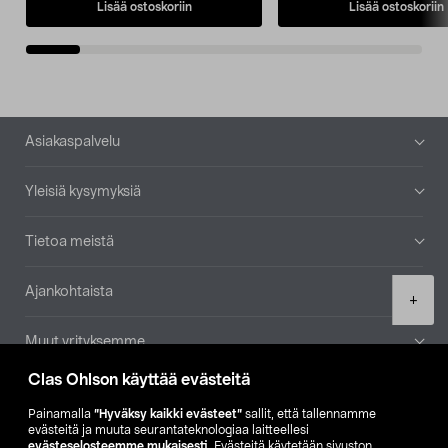
Lisää ostoskoriin
Lisää ostoskoriin
Alatunniste
Asiakaspalvelu
Yleisiä kysymyksiä
Tietoa meistä
Ajankohtaista
Product
+
quantity
Muut yrityksemme
Clas Ohlson käyttää evästeitä
Etsi myymälä
Painamalla
”Hyväksy kaikki evästeet”
sallit, että tallennamme
evästeitä ja muuta seurantateknologiaa laitteellesi
SE
NO
FI
evästeselosteemme mukaisesti
. Evästeitä käytetään sivuston