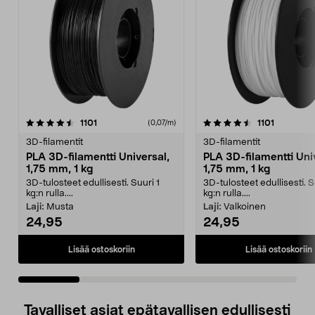
4.5 viidestä
arvostelut
4.0 viidestä
arvostelut
1101
1101
(0,07/m)
tähdestä
t
3D-filamentit
3D-filamentit
PLA 3D-filamentti Universal,
PLA 3D-filamentti Uni
1,75 mm, 1 kg
1,75 mm, 1 kg
3D-tulosteet edullisesti. Suuri 1
3D-tulosteet edullisesti. S
kg:n rulla....
kg:n rulla....
Laji:
Musta
Laji:
Valkoinen
24,95
24,95
Lisää ostoskoriin
Lisää ostoskoriin
Tavalliset asiat epätavallisen edullisesti