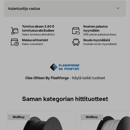
Asiantuntija vastaa
Toimitus alkaen 3,90 €
Ilmainen palautus
toimitustavalla Budbee
myymälään
Katso toimitusvaihtoehdot
365 päivän palautusoikeus
Maksuvaihtoehdot
Nouda myymälästä
Katso ostoehdot
Ilmainen nouto myymälästä
Clas Ohlson By Flashforge
-
Näytä kaikki tuotteet
Saman kategorian hittituotteet
Multibuy
Multibuy