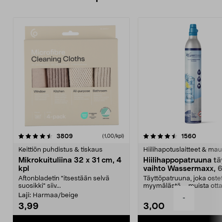
4.5viidestä
arvostelut
4.5viidestä
arvostel
3809
1560
(1,00/kpl)
tähdestä
t
Keittiön puhdistus & tiskaus
Hiilihapotuslaitteet & mau
Mikrokuituliina 32 x 31 cm, 4
Hiilihappopatruuna tä
kpl
vaihto Wassermaxx, 6
Aftonbladetin "itsestään selvä
Täyttöpatruuna, joka ost
suosikki" siiv...
myymälästä – muista ott
patruuna mukaasi m...
Laji:
Harmaa/beige
-
3,99
3,00