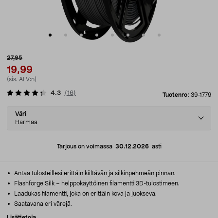
27,95
19,99
(sis. ALV:n)
4.3
(
16
)
Tuotenro:
39-1779
Select
Väri
variant
Harmaa
Tarjous on voimassa
30.12.2026
asti
Antaa tulosteillesi erittäin kiiltävän ja silkinpehmeän pinnan.
Flashforge Silk – helppokäyttöinen filamentti 3D-tulostimeen.
Laadukas filamentti, joka on erittäin kova ja juokseva.
Saatavana eri värejä.
Lisätietoja