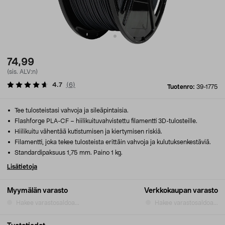
74,99
(sis. ALV:n)
4.7
(
6
)
Tuotenro:
39-1775
Tee tulosteistasi vahvoja ja sileäpintaisia.
Flashforge PLA-CF – hiilikuituvahvistettu filamentti 3D-tulosteille.
Hiilikuitu vähentää kutistumisen ja kiertymisen riskiä.
Filamentti, joka tekee tulosteista erittäin vahvoja ja kulutuksenkestäviä.
Standardipaksuus 1,75 mm. Paino 1 kg.
Lisätietoja
Myymälän varasto
Verkkokaupan varasto
Hakee varastosaldoa...
Hakee varastosaldoa...