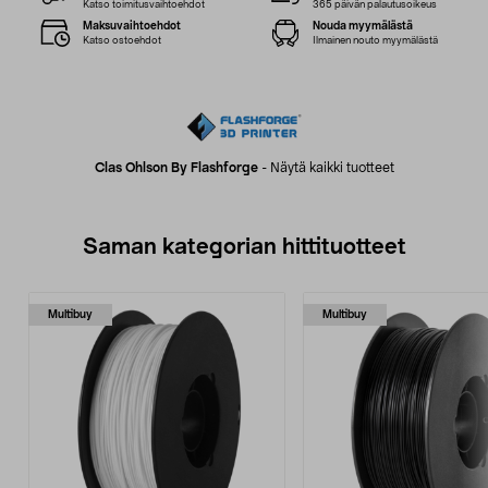
Katso toimitusvaihtoehdot
365 päivän palautusoikeus
Maksuvaihtoehdot
Nouda myymälästä
Katso ostoehdot
Ilmainen nouto myymälästä
Clas Ohlson By Flashforge
-
Näytä kaikki tuotteet
Saman kategorian hittituotteet
Multibuy
Multibuy