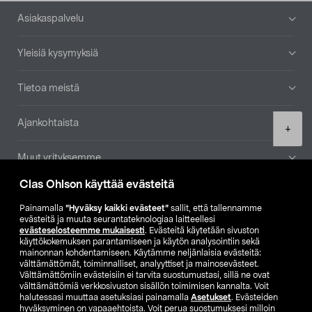
Alatunniste
Asiakaspalvelu
Yleisiä kysymyksiä
Tietoa meistä
Ajankohtaista
Product
+
quantity
Muut yrityksemme
Clas Ohlson käyttää evästeitä
Etsi myymälä
Painamalla
”Hyväksy kaikki evästeet”
sallit, että tallennamme
evästeitä ja muuta seurantateknologiaa laitteellesi
SE
NO
FI
evästeselosteemme mukaisesti
. Evästeitä käytetään sivuston
käyttökokemuksen parantamiseen ja käytön analysointiin sekä
FI
SV
mainonnan kohdentamiseen. Käytämme neljänlaisia evästeitä:
välttämättömät, toiminnalliset, analyyttiset ja mainosevästeet.
Välttämättömiin evästeisiin ei tarvita suostumustasi, sillä ne ovat
välttämättömiä verkkosivuston sisällön toimimisen kannalta. Voit
halutessasi muuttaa asetuksiasi painamalla
Asetukset
. Evästeiden
hyväksyminen on vapaaehtoista. Voit perua suostumuksesi milloin