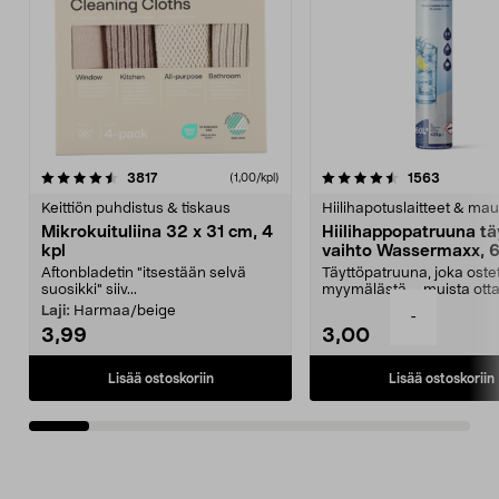
4.5viidestä
arvostelut
4.5viidestä
arvostelu
3817
1563
(1,00/kpl)
tähdestä
t
Keittiön puhdistus & tiskaus
Hiilihapotuslaitteet & mau
Mikrokuituliina 32 x 31 cm, 4
Hiilihappopatruuna tä
kpl
vaihto Wassermaxx, 6
Aftonbladetin "itsestään selvä
Täyttöpatruuna, joka ost
suosikki" siiv...
myymälästä – muista ott
patruuna mukaasi m...
Laji:
Harmaa/beige
-
3,99
3,00
Lisää ostoskoriin
Lisää ostoskoriin