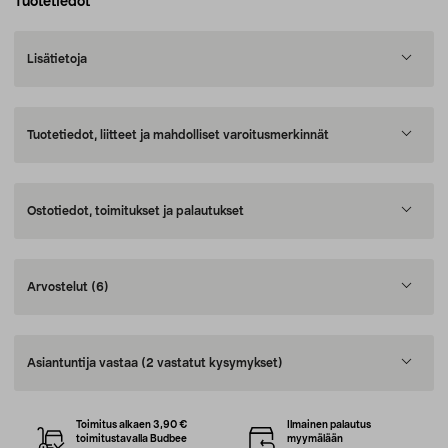
Tuotetiedot
Lisätietoja
Tuotetiedot, liitteet ja mahdolliset varoitusmerkinnät
Ostotiedot, toimitukset ja palautukset
Arvostelut
(6)
Asiantuntija vastaa
(2 vastatut kysymykset)
Toimitus alkaen 3,90 €
Ilmainen palautus
toimitustavalla Budbee
myymälään