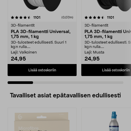
4.5 viidestä
arvostelut
4.0 viidestä
arvostelut
1101
1101
(0,07/m)
tähdestä
t
3D-filamentit
3D-filamentit
PLA 3D-filamentti Universal,
PLA 3D-filamentti Uni
1,75 mm, 1 kg
1,75 mm, 1 kg
3D-tulosteet edullisesti. Suuri 1
3D-tulosteet edullisesti. S
kg:n rulla....
kg:n rulla....
Laji:
Valkoinen
Laji:
Musta
24,95
24,95
Lisää ostoskoriin
Lisää ostoskoriin
Tavalliset asiat epätavallisen edullisesti