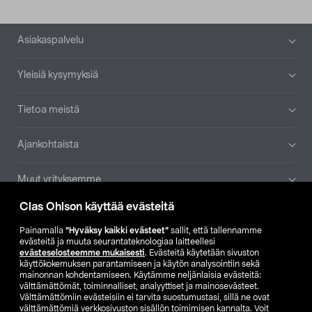
Alatunniste
Asiakaspalvelu
Yleisiä kysymyksiä
Tietoa meistä
Ajankohtaista
Muut yrityksemme
Clas Ohlson käyttää evästeitä
Etsi myymälä
Painamalla
”Hyväksy kaikki evästeet”
sallit, että tallennamme
evästeitä ja muuta seurantateknologiaa laitteellesi
SE
NO
FI
evästeselosteemme mukaisesti
. Evästeitä käytetään sivuston
käyttökokemuksen parantamiseen ja käytön analysointiin sekä
FI
SV
mainonnan kohdentamiseen. Käytämme neljänlaisia evästeitä:
välttämättömät, toiminnalliset, analyyttiset ja mainosevästeet.
Välttämättömiin evästeisiin ei tarvita suostumustasi, sillä ne ovat
välttämättömiä verkkosivuston sisällön toimimisen kannalta. Voit