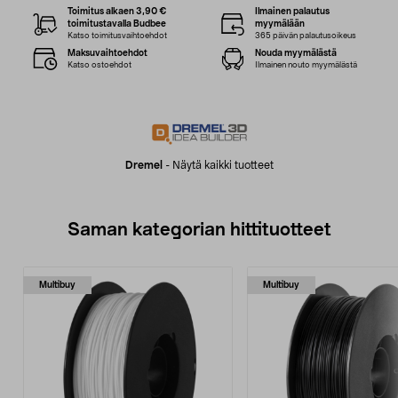
Toimitus alkaen 3,90 €
Ilmainen palautus
toimitustavalla Budbee
myymälään
Katso toimitusvaihtoehdot
365 päivän palautusoikeus
Maksuvaihtoehdot
Nouda myymälästä
Katso ostoehdot
Ilmainen nouto myymälästä
Dremel
-
Näytä kaikki tuotteet
Saman kategorian hittituotteet
Multibuy
Multibuy