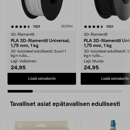
4.5 viidestä
arvostelut
4.0 viidestä
arvostelut
1101
1101
(0,07/m)
tähdestä
t
3D-filamentit
3D-filamentit
PLA 3D-filamentti Universal,
PLA 3D-filamentti Uni
1,75 mm, 1 kg
1,75 mm, 1 kg
3D-tulosteet edullisesti. Suuri 1
3D-tulosteet edullisesti. S
kg:n rulla....
kg:n rulla....
Laji:
Valkoinen
Laji:
Musta
24,95
24,95
Lisää ostoskoriin
Lisää ostoskoriin
Tavalliset asiat epätavallisen edullisesti