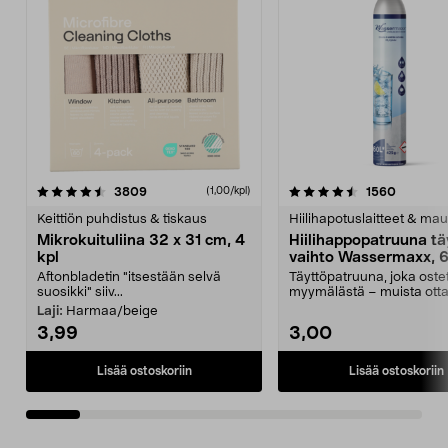
4.5viidestä
arvostelut
4.5viidestä
arvostel
3809
1560
(1,00/kpl)
tähdestä
t
Keittiön puhdistus & tiskaus
Hiilihapotuslaitteet & mau
Mikrokuituliina 32 x 31 cm, 4
Hiilihappopatruuna tä
kpl
vaihto Wassermaxx, 6
Aftonbladetin "itsestään selvä
Täyttöpatruuna, joka ost
suosikki" siiv...
myymälästä – muista ott
patruuna mukaasi m...
Laji:
Harmaa/beige
3,99
3,00
Lisää ostoskoriin
Lisää ostoskoriin