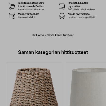
Toimitus alkaen 3,90 €
Ilmainen palautus
toimitustavalla Budbee
myymälään
Katso toimitusvaihtoehdot
365 päivän palautusoikeus
Maksuvaihtoehdot
Nouda myymälästä
Katso ostoehdot
Ilmainen nouto myymälästä
Pr Home
-
Näytä kaikki tuotteet
Saman kategorian hittituotteet