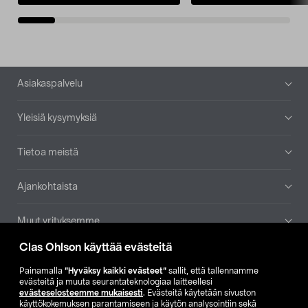
Alatunniste
Asiakaspalvelu
Yleisiä kysymyksiä
Tietoa meistä
Ajankohtaista
Muut yrityksemme
Clas Ohlson käyttää evästeitä
Etsi myymälä
Painamalla
”Hyväksy kaikki evästeet”
sallit, että tallennamme
evästeitä ja muuta seurantateknologiaa laitteellesi
SE
NO
FI
evästeselosteemme mukaisesti
. Evästeitä käytetään sivuston
käyttökokemuksen parantamiseen ja käytön analysointiin sekä