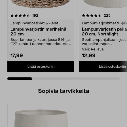
4.5 viidestä
arvostelut
4.5 viidestä
arvostelut
192
225
tähdestä
t
Lampunvarjostimet & -jalat
Lampunvarjostimet & -jal
Lampunvarjostin meriheinä
Lampunvarjostin pella
20 cm
20 cm, Northlight
Sopii lampunjalkaan, jossa E14- ja
Sopii lampunjalkaan, joss
E27-kanta. Luonnonmateriaalista
varjostinrengas...
valmistettu l...
Väri:
Pellava
17,99
12,99
Lisää ostoskoriin
Lisää ostoskoriin
Sopivia tarvikkeita