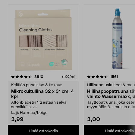
4.5viidestä
arvostelut
4.5viidestä
arvostelu
3810
1561
(1,00/kpl)
tähdestä
t
Keittiön puhdistus & tiskaus
Hiilihapotuslaitteet & mau
Mikrokuituliina 32 x 31 cm, 4
Hiilihappopatruuna tä
kpl
vaihto Wassermaxx, 6
Aftonbladetin "itsestään selvä
Täyttöpatruuna, joka ost
suosikki" siiv...
myymälästä – muista ott
patruuna mukaasi m...
Laji:
Harmaa/beige
3,99
3,00
Lisää ostoskoriin
Lisää ostoskoriin