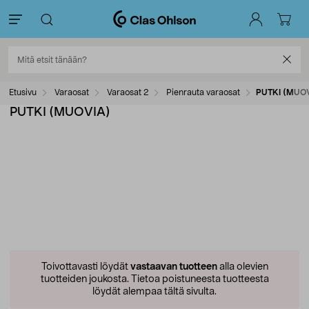
Etusivu
Varaosat
Varaosat 2
Pienrauta varaosat
PUTKI (MUO
PUTKI (MUOVIA)
Toivottavasti löydät
vastaavan tuotteen
alla olevien
tuotteiden joukosta.
Tietoa poistuneesta tuotteesta
löydät alempaa tältä sivulta.