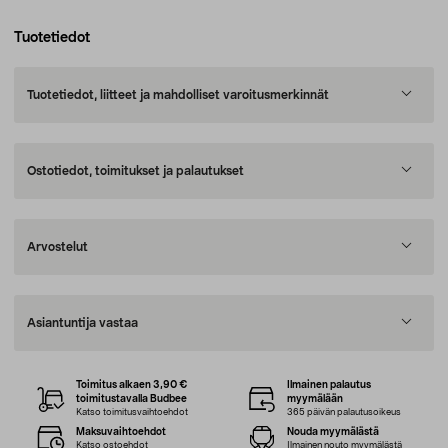
Tuotetiedot
Tuotetiedot, liitteet ja mahdolliset varoitusmerkinnät
Ostotiedot, toimitukset ja palautukset
Arvostelut
Asiantuntija vastaa
Toimitus alkaen 3,90 €
Ilmainen palautus
toimitustavalla Budbee
myymälään
Katso toimitusvaihtoehdot
365 päivän palautusoikeus
Maksuvaihtoehdot
Nouda myymälästä
Katso ostoehdot
Ilmainen nouto myymälästä