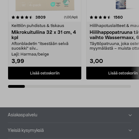
4.5viidestä
arvostelut
4.5viidestä
arvostel
3809
1560
(1,00/kpl)
tähdestä
t
Keittiön puhdistus & tiskaus
Hiilihapotuslaitteet & mau
Mikrokuituliina 32 x 31 cm, 4
Hiilihappopatruuna tä
kpl
vaihto Wassermaxx, 6
Aftonbladetin "itsestään selvä
Täyttöpatruuna, joka ost
suosikki" siiv...
myymälästä – muista ott
patruuna mukaasi m...
Laji:
Harmaa/beige
3,99
3,00
Lisää ostoskoriin
Lisää ostoskoriin
Alatunniste
Asiakaspalvelu
Yleisiä kysymyksiä