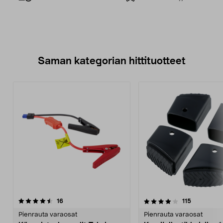
Saman kategorian hittituotteet
4.0 viidestä
arvostelut
4.5 viidestä
arvostelut
16
115
tähdestä
t
Pienrauta varaosat
Pienrauta varaosat