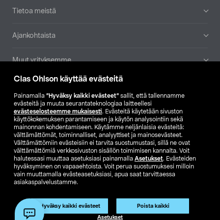
Tietoa meistä
Ajankohtaista
Muut yrityksemme
Clas Ohlson käyttää evästeitä
Etsi myymälä
Painamalla
”Hyväksy kaikki evästeet”
sallit, että tallennamme
evästeitä ja muuta seurantateknologiaa laitteellesi
SE
NO
FI
evästeselosteemme mukaisesti
. Evästeitä käytetään sivuston
käyttökokemuksen parantamiseen ja käytön analysointiin sekä
FI
SV
mainonnan kohdentamiseen. Käytämme neljänlaisia evästeitä:
välttämättömät, toiminnalliset, analyyttiset ja mainosevästeet.
Välttämättömiin evästeisiin ei tarvita suostumustasi, sillä ne ovat
välttämättömiä verkkosivuston sisällön toimimisen kannalta. Voit
halutessasi muuttaa asetuksiasi painamalla
Asetukset
. Evästeiden
hyväksyminen on vapaaehtoista. Voit perua suostumuksesi milloin
vain muuttamalla evästeasetuksiasi, apua saat tarvittaessa
asiakaspalvelustamme.
Club Clas
Ostoehdot
Tietosuojaseloste
Näytä hinnat ilman ALV:a
Tuote on poistunut
Hyväksy kaikki evästeet
Poista kaikki
Tuotenro:
50-4481
Asetukset