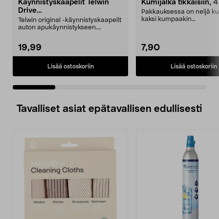
Käynnistyskaapelit Telwin
Kumijalka tikkaisiin, 4
Drive
Pakkauksessa on neljä ku
Mini/9000/13000/1250/150
kaksi kumpaakin
Telwin original -käynnistyskaapelit
0/1750, EC5
kokoa.Sisämitat:Iso jalka: 2
auton apukäynnistykseen.
Käynnistyskaapelit ...
19,99
7,90
Lisää ostoskoriin
Lisää ostoskoriin
Tavalliset asiat epätavallisen edullisesti