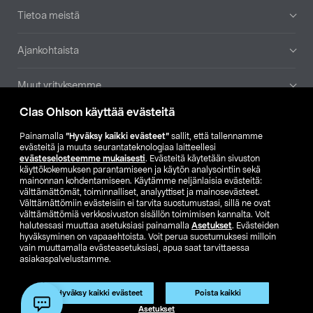
Tietoa meistä
Ajankohtaista
Muut yrityksemme
Clas Ohlson käyttää evästeitä
Etsi myymälä
Painamalla
”Hyväksy kaikki evästeet”
sallit, että tallennamme
evästeitä ja muuta seurantateknologiaa laitteellesi
SE
NO
FI
evästeselosteemme mukaisesti
. Evästeitä käytetään sivuston
käyttökokemuksen parantamiseen ja käytön analysointiin sekä
FI
SV
mainonnan kohdentamiseen. Käytämme neljänlaisia evästeitä:
välttämättömät, toiminnalliset, analyyttiset ja mainosevästeet.
Välttämättömiin evästeisiin ei tarvita suostumustasi, sillä ne ovat
välttämättömiä verkkosivuston sisällön toimimisen kannalta. Voit
halutessasi muuttaa asetuksiasi painamalla
Asetukset
. Evästeiden
hyväksyminen on vapaaehtoista. Voit perua suostumuksesi milloin
vain muuttamalla evästeasetuksiasi, apua saat tarvittaessa
asiakaspalvelustamme.
Club Clas
Ostoehdot
Tietosuojaseloste
Näytä hinnat ilman ALV:a
Tuote on poistunut
Hyväksy kaikki evästeet
Poista kaikki
Tuotenro:
19-3035
Asetukset