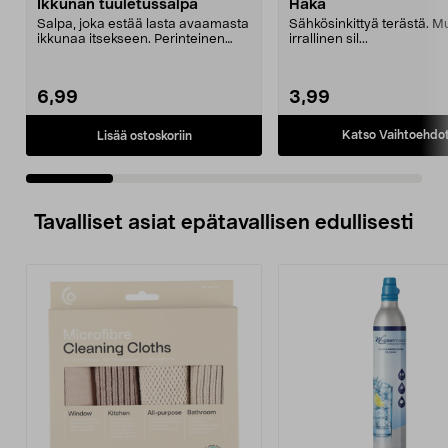
Ikkunan tuuletussalpa
Haka
Salpa, joka estää lasta avaamasta
Sähkösinkittyä terästä. 
ikkunaa itsekseen. Perinteinen
irrallinen sil...
ikkunan kahva s...
6,99
3,99
Katso Vaihtoehdo
Lisää ostoskoriin
Tavalliset asiat epätavallisen edullisesti