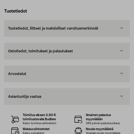
Tuotetiedot
Tuotetiedot, liitteet ja mahdolliset varoitusmerkinnät
Ostotiedot, toimitukset ja palautukset
Arvostelut
Asiantuntija vastaa
Toimitus alkaen 3,90 €
Ilmainen palautus
toimitustavalla Budbee
myymälään
Katso toimitusvaihtoehdot
365 päivän palautusoikeus
Maksuvaihtoehdot
Nouda myymälästä
Katso ostoehdot
Ilmainen nouto myymälästä