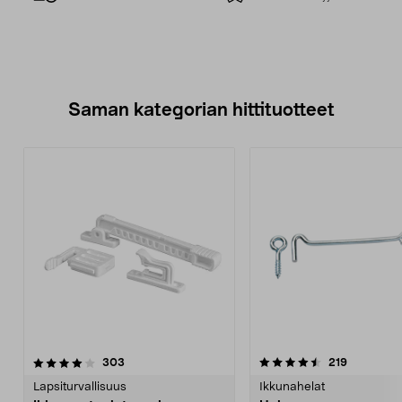
Saman kategorian hittituotteet
4.5 viidestä
arvostelut
4.5 viidestä
arvostelut
303
219
tähdestä
t
Lapsiturvallisuus
Ikkunahelat