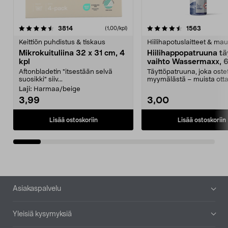
4.5viidestä
arvostelut
4.5viidestä
arvostelu
3814
1563
(1,00/kpl)
tähdestä
t
Keittiön puhdistus & tiskaus
Hiilihapotuslaitteet & mau
Mikrokuituliina 32 x 31 cm, 4
Hiilihappopatruuna tä
kpl
vaihto Wassermaxx, 6
Aftonbladetin "itsestään selvä
Täyttöpatruuna, joka ost
suosikki" siiv...
myymälästä – muista ott
patruuna mukaasi m...
Laji:
Harmaa/beige
3,99
3,00
Lisää ostoskoriin
Lisää ostoskoriin
Alatunniste
Asiakaspalvelu
Yleisiä kysymyksiä