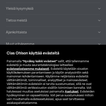
Yleisiä kysymyksiä
Tietoa meistä
Ajankohtaista
Muut yrityksemme
Clas Ohlson käyttää evästeitä
Etsi myymälä
Painamalla
”Hyväksy kaikki evästeet”
sallit, että tallennamme
evästeitä ja muuta seurantateknologiaa laitteellesi
SE
NO
FI
evästeselosteemme mukaisesti
. Evästeitä käytetään sivuston
käyttökokemuksen parantamiseen ja käytön analysointiin sekä
FI
SV
mainonnan kohdentamiseen. Käytämme neljänlaisia evästeitä:
välttämättömät, toiminnalliset, analyyttiset ja mainosevästeet.
Välttämättömiin evästeisiin ei tarvita suostumustasi, sillä ne ovat
välttämättömiä verkkosivuston sisällön toimimisen kannalta. Voit
halutessasi muuttaa asetuksiasi painamalla
Asetukset
. Evästeiden
hyväksyminen on vapaaehtoista. Voit perua suostumuksesi milloin
vain muuttamalla evästeasetuksiasi, apua saat tarvittaessa
asiakaspalvelustamme.