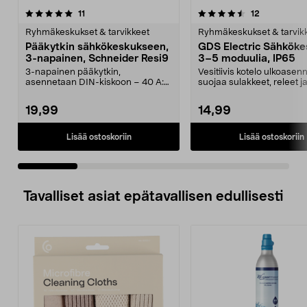
4.5 viidestä
arvostelut
5.0 viidestä
arvostelut
11
12
tähdestä
t
Ryhmäkeskukset & tarvikkeet
Ryhmäkeskukset & tarvik
Pääkytkin sähkökeskukseen,
GDS Electric Sähköke
3-napainen, Schneider Resi9
3–5 moduulia, IP65
3-napainen pääkytkin,
Vesitiivis kotelo ulkoasen
asennetaan DIN-kiskoon – 40 A:n
suojaa sulakkeet, releet j
nimellisvirta. Schneider-p...
kytkimet. Gds El...
19,99
14,99
Lisää ostoskoriin
Lisää ostoskoriin
Tavalliset asiat epätavallisen edullisesti