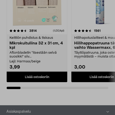
4.5viidestä
arvostelut
4.5viidestä
arvostelu
3814
1561
(1,00/kpl)
tähdestä
t
Keittiön puhdistus & tiskaus
Hiilihapotuslaitteet & mau
Mikrokuituliina 32 x 31 cm, 4
Hiilihappopatruuna tä
kpl
vaihto Wassermaxx, 6
Aftonbladetin "itsestään selvä
Täyttöpatruuna, joka ost
suosikki" siiv...
myymälästä – muista ott
patruuna mukaasi m...
Laji:
Harmaa/beige
3,99
3,00
Lisää ostoskoriin
Lisää ostoskoriin
Alatunniste
Asiakaspalvelu