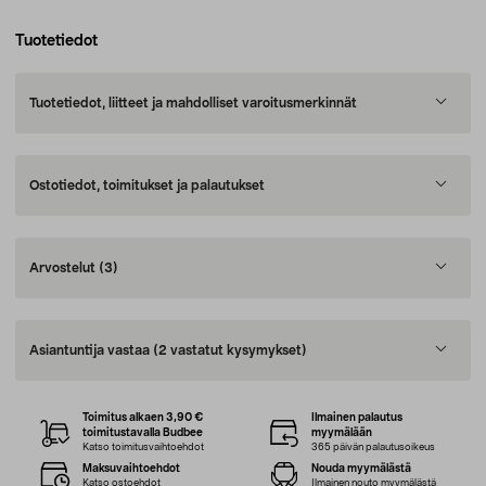
Tuotetiedot
Tuotetiedot, liitteet ja mahdolliset varoitusmerkinnät
Ostotiedot, toimitukset ja palautukset
Arvostelut
(3)
Asiantuntija vastaa
(2 vastatut kysymykset)
Toimitus alkaen 3,90 €
Ilmainen palautus
toimitustavalla Budbee
myymälään
Katso toimitusvaihtoehdot
365 päivän palautusoikeus
Maksuvaihtoehdot
Nouda myymälästä
Katso ostoehdot
Ilmainen nouto myymälästä