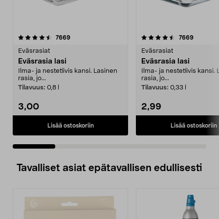
4.5 viidestä
arvostelut
5.0 viidestä
arvostel
7669
7669
tähdestä
t
Eväsrasiat
Eväsrasiat
Eväsrasia lasi
Eväsrasia lasi
Ilma- ja nestetiivis kansi. Lasinen
Ilma- ja nestetiivis kansi.
rasia, jo...
rasia, jo...
Tilavuus:
0,8 l
Tilavuus:
0,33 l
3,00
2,99
Lisää ostoskoriin
Lisää ostoskoriin
Tavalliset asiat epätavallisen edullisesti