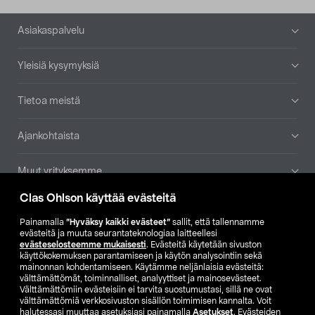
Alatunniste
Asiakaspalvelu
Yleisiä kysymyksiä
Tietoa meistä
Ajankohtaista
Muut yrityksemme
Clas Ohlson käyttää evästeitä
Etsi myymälä
Painamalla
”Hyväksy kaikki evästeet”
sallit, että tallennamme
evästeitä ja muuta seurantateknologiaa laitteellesi
SE
NO
FI
evästeselosteemme mukaisesti
. Evästeitä käytetään sivuston
käyttökokemuksen parantamiseen ja käytön analysointiin sekä
FI
SV
mainonnan kohdentamiseen. Käytämme neljänlaisia evästeitä:
välttämättömät, toiminnalliset, analyyttiset ja mainosevästeet.
Välttämättömiin evästeisiin ei tarvita suostumustasi, sillä ne ovat
välttämättömiä verkkosivuston sisällön toimimisen kannalta. Voit
halutessasi muuttaa asetuksiasi painamalla
Asetukset
. Evästeiden