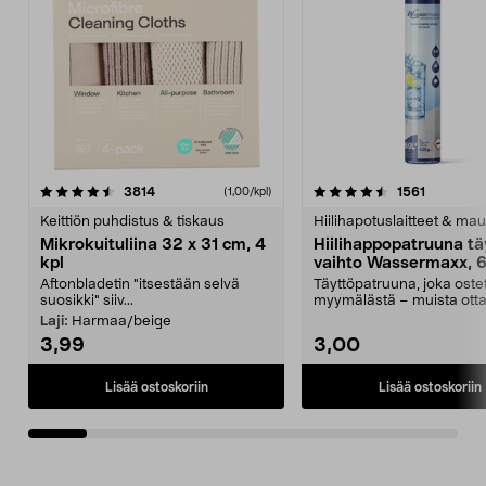
4.5viidestä
arvostelut
4.5viidestä
arvostelu
3814
1561
(1,00/kpl)
tähdestä
t
Keittiön puhdistus & tiskaus
Hiilihapotuslaitteet & mau
Mikrokuituliina 32 x 31 cm, 4
Hiilihappopatruuna tä
kpl
vaihto Wassermaxx, 6
Aftonbladetin "itsestään selvä
Täyttöpatruuna, joka ost
suosikki" siiv...
myymälästä – muista ott
patruuna mukaasi m...
Laji:
Harmaa/beige
3,99
3,00
Lisää ostoskoriin
Lisää ostoskoriin