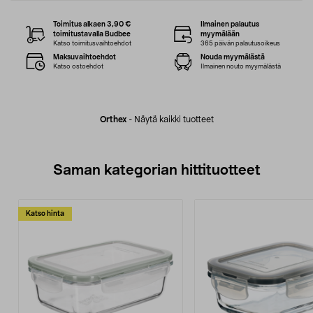
Toimitus alkaen 3,90 €
Ilmainen palautus
toimitustavalla Budbee
myymälään
Katso toimitusvaihtoehdot
365 päivän palautusoikeus
Maksuvaihtoehdot
Nouda myymälästä
Katso ostoehdot
Ilmainen nouto myymälästä
Orthex
-
Näytä kaikki tuotteet
Saman kategorian hittituotteet
Katso hinta