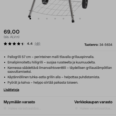
69,00
(sis. ALV:n)
4.4
(
41
)
Tuotenro:
34-5634
Pallogrilli 57 cm – perinteinen malli tilavalla grillauspinnalla.
Emalipinnoitettu hiiligrilli – suojaa ruosteelta ja kuumuudelta.
Kannessa säädettävä ilmanvaihtoventtiili – täydellisen grillauslämpötilan
saavuttamiseksi.
Käytännöllinen tuhka-astia grillin alla – helpottaa puhdistamista.
Pyörät ja kahva – helppo siirtää paikasta toiseen.
Lisätietoja
Myymälän varasto
Verkkokaupan varasto
Hakee varastosaldoa...
Hakee varastosaldoa...