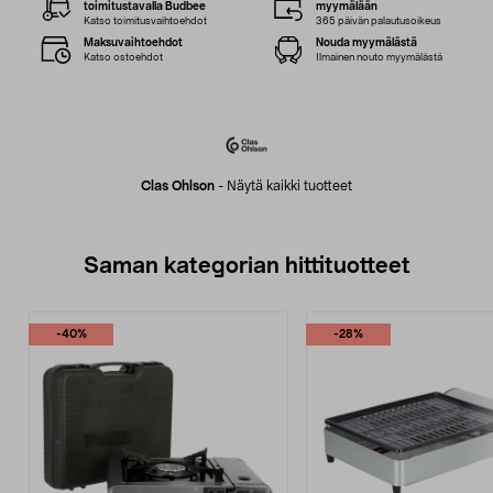
toimitustavalla Budbee
myymälään
Katso toimitusvaihtoehdot
365 päivän palautusoikeus
Maksuvaihtoehdot
Nouda myymälästä
Katso ostoehdot
Ilmainen nouto myymälästä
Clas Ohlson
-
Näytä kaikki tuotteet
Saman kategorian hittituotteet
-40%
-28%