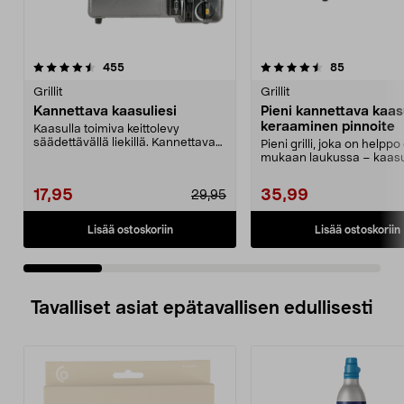
4.5 viidestä
arvostelut
4.5 viidestä
arvostelut
455
85
tähdestä
t
Grillit
Grillit
Kannettava kaasuliesi
Pieni kannettava kaasu
keraaminen pinnoite
Kaasulla toimiva keittolevy
säädettävällä liekillä. Kannettava
Pieni grilli, joka on helppo
kaasuliesi ruoan ...
mukaan laukussa – kaasu
MSF-1A myydään e...
17,95
35,99
29,95
Lisää ostoskoriin
Lisää ostoskoriin
Tavalliset asiat epätavallisen edullisesti