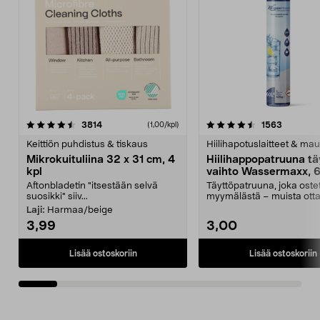
4.5viidestä
arvostelut
4.5viidestä
arvostelu
3814
1563
(1,00/kpl)
tähdestä
t
Keittiön puhdistus & tiskaus
Hiilihapotuslaitteet & mau
Mikrokuituliina 32 x 31 cm, 4
Hiilihappopatruuna tä
kpl
vaihto Wassermaxx, 6
Aftonbladetin "itsestään selvä
Täyttöpatruuna, joka ost
suosikki" siiv...
myymälästä – muista ott
patruuna mukaasi m...
Laji:
Harmaa/beige
3,99
3,00
Lisää ostoskoriin
Lisää ostoskoriin