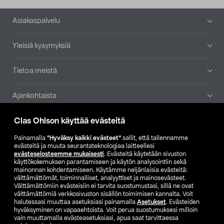
Alatunniste
Asiakaspalvelu
Yleisiä kysymyksiä
Tietoa meistä
Ajankohtaista
Clas Ohlson käyttää evästeitä
Muut yrityksemme
Painamalla
”Hyväksy kaikki evästeet”
sallit, että tallennamme
Etsi myymälä
evästeitä ja muuta seurantateknologiaa laitteellesi
evästeselosteemme mukaisesti
. Evästeitä käytetään sivuston
käyttökokemuksen parantamiseen ja käytön analysointiin sekä
mainonnan kohdentamiseen. Käytämme neljänlaisia evästeitä:
SE
NO
FI
välttämättömät, toiminnalliset, analyyttiset ja mainosevästeet.
Välttämättömiin evästeisiin ei tarvita suostumustasi, sillä ne ovat
FI
SV
välttämättömiä verkkosivuston sisällön toimimisen kannalta. Voit
halutessasi muuttaa asetuksiasi painamalla
Asetukset
. Evästeiden
hyväksyminen on vapaaehtoista. Voit perua suostumuksesi milloin
vain muuttamalla evästeasetuksiasi, apua saat tarvittaessa