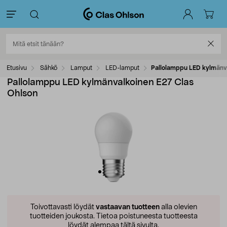
Etusivu
Sähkö
Lamput
LED-lamput
Pallolamppu LED kylmänva
Pallolamppu LED kylmänvalkoinen E27 Clas
Ohlson
Toivottavasti löydät
vastaavan tuotteen
alla olevien
tuotteiden joukosta.
Tietoa poistuneesta tuotteesta
löydät alempaa tältä sivulta.