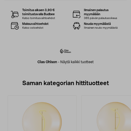
Toimitus alkaen 3,90 €
Ilmainen palautus
toimitustavalla Budbee
myymälään
Katso toimitusvaihtoehdot
365 päivän palautusoikeus
Maksuvaihtoehdot
Nouda myymälästä
Katso ostoehdot
Ilmainen nouto myymälästä
Clas Ohlson
-
Näytä kaikki tuotteet
Saman kategorian hittituotteet