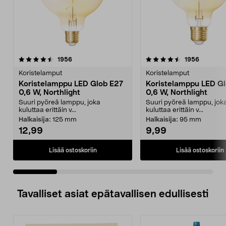
4.5 viidestä
arvostelut
4.5 viidestä
arvostelu
1956
1956
tähdestä
t
Koristelamput
Koristelamput
Koristelamppu LED Glob E27
Koristelamppu LED G
0,6 W, Northlight
0,6 W, Northlight
Suuri pyöreä lamppu, joka
Suuri pyöreä lamppu, jok
kuluttaa erittäin v...
kuluttaa erittäin v...
Halkaisija:
125 mm
Halkaisija:
95 mm
12,99
9,99
Lisää ostoskoriin
Lisää ostoskoriin
Tavalliset asiat epätavallisen edullisesti