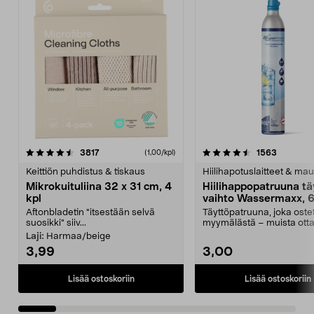
4.5viidestä
arvostelut
4.5viidestä
arvostelu
3817
1563
(1,00/kpl)
tähdestä
t
Keittiön puhdistus & tiskaus
Hiilihapotuslaitteet & mau
Mikrokuituliina 32 x 31 cm, 4
Hiilihappopatruuna tä
kpl
vaihto Wassermaxx, 6
Aftonbladetin "itsestään selvä
Täyttöpatruuna, joka ost
suosikki" siiv...
myymälästä – muista ott
patruuna mukaasi m...
Laji:
Harmaa/beige
3,99
3,00
Lisää ostoskoriin
Lisää ostoskoriin