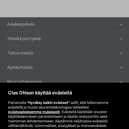
Alatunniste
Asiakaspalvelu
Yleisiä kysymyksiä
Tietoa meistä
Ajankohtaista
Muut yrityksemme
Clas Ohlson käyttää evästeitä
Etsi myymälä
Painamalla
”Hyväksy kaikki evästeet”
sallit, että tallennamme
evästeitä ja muuta seurantateknologiaa laitteellesi
SE
NO
FI
evästeselosteemme mukaisesti
. Evästeitä käytetään sivuston
käyttökokemuksen parantamiseen ja käytön analysointiin sekä
FI
SV
mainonnan kohdentamiseen. Käytämme neljänlaisia evästeitä:
välttämättömät, toiminnalliset, analyyttiset ja mainosevästeet.