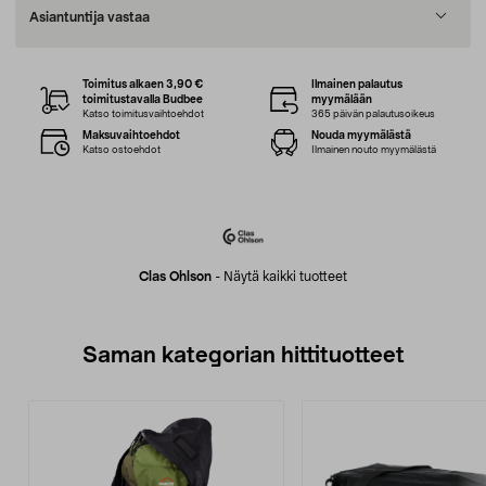
Asiantuntija vastaa
Toimitus alkaen 3,90 €
Ilmainen palautus
toimitustavalla Budbee
myymälään
Katso toimitusvaihtoehdot
365 päivän palautusoikeus
Maksuvaihtoehdot
Nouda myymälästä
Katso ostoehdot
Ilmainen nouto myymälästä
Clas Ohlson
-
Näytä kaikki tuotteet
Saman kategorian hittituotteet