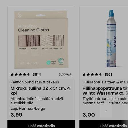
4.5viidestä
arvostelut
4.5viidestä
arvostelu
3814
1561
(1,00/kpl)
tähdestä
t
Keittiön puhdistus & tiskaus
Hiilihapotuslaitteet & mau
Mikrokuituliina 32 x 31 cm, 4
Hiilihappopatruuna tä
kpl
vaihto Wassermaxx, 6
Aftonbladetin "itsestään selvä
Täyttöpatruuna, joka ost
suosikki" siiv...
myymälästä – muista ott
patruuna mukaasi m...
Laji:
Harmaa/beige
-
3,99
3,00
Lisää ostoskoriin
Lisää ostoskoriin