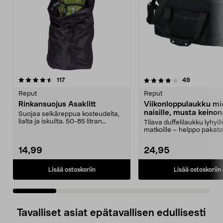
4.0 viidestä
arvostelut
4.5 viidestä
arvostelut
117
49
tähdestä
t
Reput
Reput
Rinkansuojus Asaklitt
Viikonloppulaukku mie
naisille, musta keino
Suojaa selkäreppua kosteudelta,
40 l
lialta ja iskuilta. 50-85 litran
Tilava duffelilaukku lyhyill
selkäreppuihin....
matkoille – helppo pakata e
lokeroihin. V...
14,99
24,95
Lisää ostoskoriin
Lisää ostoskoriin
Tavalliset asiat epätavallisen edullisesti