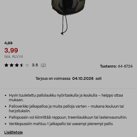
4,99
3,99
(sis. ALV:n)
3.5
(
2
)
Tuotenro:
44-6724
Tarjous on voimassa
04.10.2026
asti
Hyvin tuuletettu pallolaukku nyöritaskulla ja koukulla – helppo ottaa
mukaan.
Palloverkko jalkapalloa ja muita palloja varten – mukana kouluun tai
harjoituksiin.
Pallopussin voi kiinnittää reppuun, treenilaukkuun tai lastenvaunuihin.
Verkkopussiin mahtuu 1 jalkapallo tai useampi pienempi pallo.
Lisätietoja