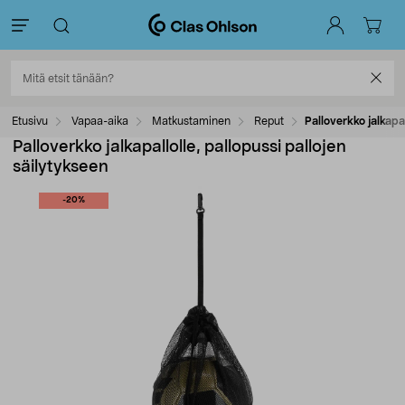
Etusivu
Vapaa-aika
Matkustaminen
Reput
Palloverkko jalkapal
Palloverkko jalkapallolle, pallopussi pallojen
säilytykseen
-20%