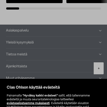
Alatunniste
Asiakaspalvelu
Yleisiä kysymyksiä
Tietoa meistä
Ajankohtaista
Product
+
quantity
Muut yrityksemme
Clas Ohlson käyttää evästeitä
Etsi myymälä
Painamalla
”Hyväksy kaikki evästeet”
sallit, että tallennamme
evästeitä ja muuta seurantateknologiaa laitteellesi
SE
NO
FI
evästeselosteemme mukaisesti
. Evästeitä käytetään sivuston