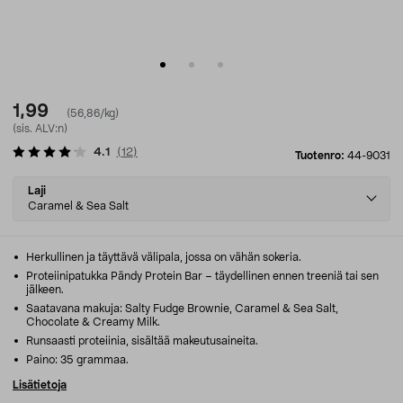
1,99
(56,86/kg)
(sis. ALV:n)
4.1
(
12
)
Tuotenro:
44-9031
Select
Laji
variant
Caramel & Sea Salt
Herkullinen ja täyttävä välipala, jossa on vähän sokeria.
Proteiinipatukka Pändy Protein Bar – täydellinen ennen treeniä tai sen
jälkeen.
Saatavana makuja: Salty Fudge Brownie, Caramel & Sea Salt,
Chocolate & Creamy Milk.
Runsaasti proteiinia, sisältää makeutusaineita.
Paino: 35 grammaa.
Lisätietoja