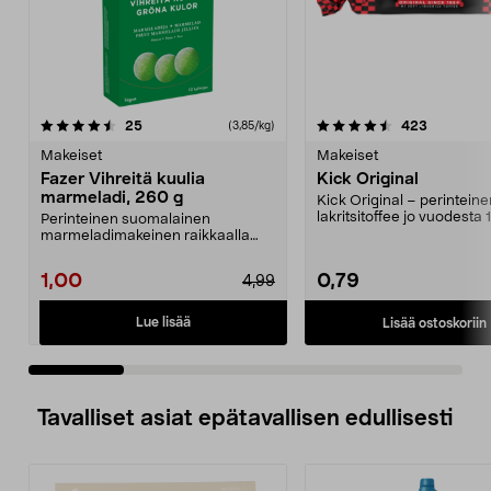
4.5 viidestä
arvostelut
4.5 viidestä
arvostelut
25
423
(3,85/kg)
tähdestä
t
Makeiset
Makeiset
Fazer Vihreitä kuulia
Kick Original
marmeladi, 260 g
Kick Original – perinteine
lakritsitoffee jo vuodesta 
Perinteinen suomalainen
Helppo pitää mukana...
marmeladimakeinen raikkaalla
päärynänmaulla. Fazer Vihre...
1,00
0,79
4,99
Lue lisää
Lisää ostoskoriin
Tavalliset asiat epätavallisen edullisesti