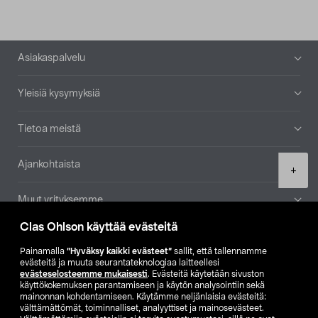
Alatunniste
Asiakaspalvelu
Yleisiä kysymyksiä
Tietoa meistä
Ajankohtaista
Product
+
quantity
Muut yrityksemme
Clas Ohlson käyttää evästeitä
Etsi myymälä
Painamalla
”Hyväksy kaikki evästeet”
sallit, että tallennamme
evästeitä ja muuta seurantateknologiaa laitteellesi
SE
NO
FI
evästeselosteemme mukaisesti
. Evästeitä käytetään sivuston
käyttökokemuksen parantamiseen ja käytön analysointiin sekä
FI
SV
mainonnan kohdentamiseen. Käytämme neljänlaisia evästeitä:
välttämättömät, toiminnalliset, analyyttiset ja mainosevästeet.