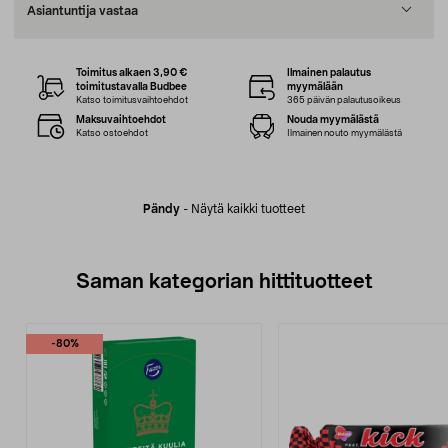
Asiantuntija vastaa
Toimitus alkaen 3,90 €
Ilmainen palautus
toimitustavalla Budbee
myymälään
Katso toimitusvaihtoehdot
365 päivän palautusoikeus
Maksuvaihtoehdot
Nouda myymälästä
Katso ostoehdot
Ilmainen nouto myymälästä
Pändy
-
Näytä kaikki tuotteet
Saman kategorian hittituotteet
-80%