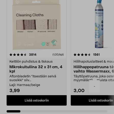
4.5viidestä
arvostelut
4.5viidestä
arvostelu
3814
1561
(1,00/kpl)
tähdestä
t
Keittiön puhdistus & tiskaus
Hiilihapotuslaitteet & mau
Mikrokuituliina 32 x 31 cm, 4
Hiilihappopatruuna tä
kpl
vaihto Wassermaxx, 6
Aftonbladetin "itsestään selvä
Täyttöpatruuna, joka ost
suosikki" siiv...
myymälästä – muista ott
patruuna mukaasi m...
Laji:
Harmaa/beige
-
3,99
3,00
Lisää ostoskoriin
Lisää ostoskoriin