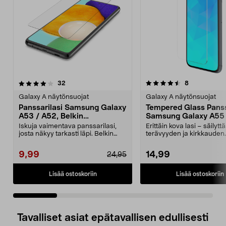
4.5 viidestä
arvostelut
arvostelut
32
8
0.0 viidestä
tähdestä
t
Galaxy A näytönsuojat
Galaxy A näytönsuojat
Panssarilasi Samsung Galaxy
Tempered Glass Panss
A53 / A52, Belkin
Samsung Galaxy A55
TemperedGlass
Iskuja vaimentava panssarilasi,
Erittäin kova lasi – säilyt
josta näkyy tarkasti läpi. Belkin
terävyyden ja kirkkauden.
ScreenForce Te...
Panssarilasi, jo...
9,99
14,99
24,95
Lisää ostoskoriin
Lisää ostoskoriin
Tavalliset asiat epätavallisen edullisesti