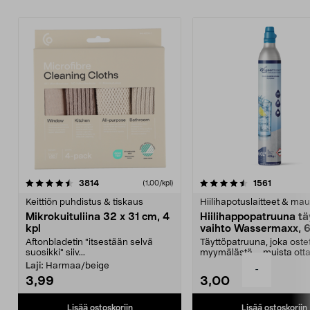
4.5viidestä
arvostelut
4.5viidestä
arvostelu
3814
1561
(1,00/kpl)
tähdestä
t
Keittiön puhdistus & tiskaus
Hiilihapotuslaitteet & mau
Mikrokuituliina 32 x 31 cm, 4
Hiilihappopatruuna tä
kpl
vaihto Wassermaxx, 6
Aftonbladetin "itsestään selvä
Täyttöpatruuna, joka ost
suosikki" siiv...
myymälästä – muista ott
patruuna mukaasi m...
Laji:
Harmaa/beige
-
3,99
3,00
Lisää ostoskoriin
Lisää ostoskoriin