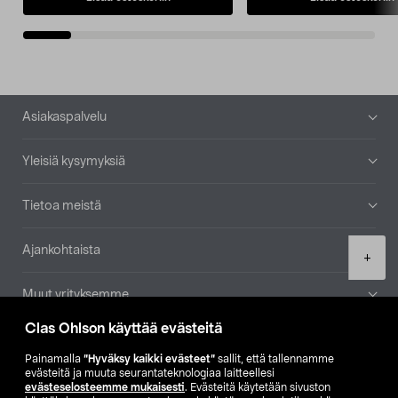
Alatunniste
Asiakaspalvelu
Yleisiä kysymyksiä
Tietoa meistä
Ajankohtaista
Product
+
quantity
Muut yrityksemme
Clas Ohlson käyttää evästeitä
Etsi myymälä
Painamalla
”Hyväksy kaikki evästeet”
sallit, että tallennamme
evästeitä ja muuta seurantateknologiaa laitteellesi
SE
NO
FI
evästeselosteemme mukaisesti
. Evästeitä käytetään sivuston