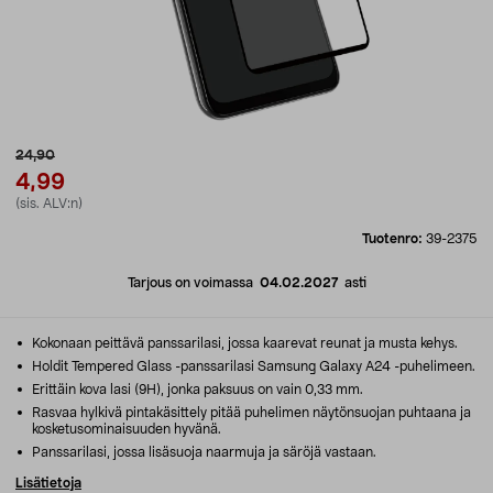
24,90
4,99
(sis. ALV:n)
Tuotenro:
39-2375
Tarjous on voimassa
04.02.2027
asti
Kokonaan peittävä panssarilasi, jossa kaarevat reunat ja musta kehys.
Holdit Tempered Glass -panssarilasi Samsung Galaxy A24 -puhelimeen.
Erittäin kova lasi (9H), jonka paksuus on vain 0,33 mm.
Rasvaa hylkivä pintakäsittely pitää puhelimen näytönsuojan puhtaana ja
kosketusominaisuuden hyvänä.
Panssarilasi, jossa lisäsuoja naarmuja ja säröjä vastaan.
Lisätietoja