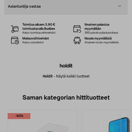
Asiantuntija vastaa
Toimitus alkaen 3,90 €
Ilmainen palautus
toimitustavalla Budbee
myymälään
Katso toimitusvaihtoehdot
365 päivän palautusoikeus
Maksuvaihtoehdot
Nouda myymälästä
Katso ostoehdot
Ilmainen nouto myymälästä
Holdit
-
Näytä kaikki tuotteet
Saman kategorian hittituotteet
-60%