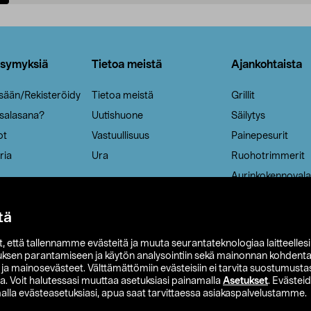
Lisää ostoskoriin
Lisää ostoskoriin
ysymyksiä
Tietoa meistä
Ajankohtaista
isään/Rekisteröidy
Tietoa meistä
Grillit
 salasana?
Uutishuone
Säilytys
ot
Vastuullisuus
Painepesurit
ria
Ura
Ruohotrimmerit
Aurinkokennovala
tä
it, että tallennamme evästeitä ja muuta seurantateknologiaa laitteelles
uksen parantamiseen ja käytön analysointiin sekä mainonnan kohdenta
t ja mainosevästeet. Välttämättömiin evästeisiin ei tarvita suostumustas
a. Voit halutessasi muuttaa asetuksiasi painamalla
Asetukset
. Evästei
lla evästeasetuksiasi, apua saat tarvittaessa asiakaspalvelustamme.