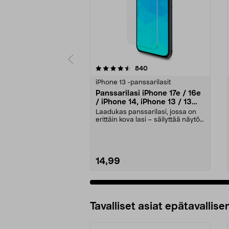
5 viidestä
4.5 viidestä
arvostelut
840
tähdestä
tähdestä
iPhone 13 -panssarilasit
Panssarilasi iPhone 17e / 16e
/ iPhone 14, iPhone 13 / 13
Pro, Tempered Glass
Laadukas panssarilasi, jossa on
erittäin kova lasi – säilyttää näytön
terävyyden...
14,99
Tavalliset asiat epätavallisen