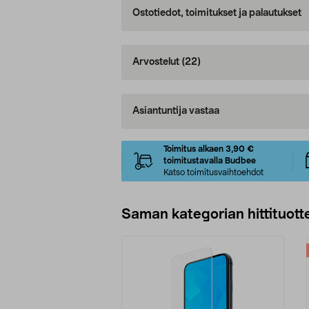
Ostotiedot, toimitukset ja palautukset
Arvostelut
(22)
Asiantuntija vastaa
Toimitus alkaen 3,90 €
toimitustavalla Budbee
Katso toimitusvaihtoehdot
Saman kategorian hittituott