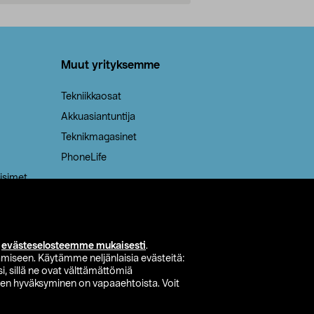
Lisää ostoskoriin
Lisää
Muut yrityksemme
Tekniikkaosat
Akkuasiantuntija
Teknikmagasinet
PhoneLife
isimet
i
evästeselosteemme mukaisesti
.
miseen. Käytämme neljänlaisia evästeitä:
i, sillä ne ovat välttämättömiä
den hyväksyminen on vapaaehtoista. Voit