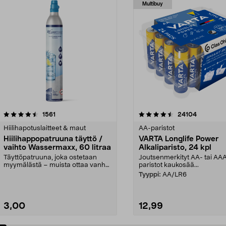
Multibuy
4.5viidestä
arvostelut
4.5viidestä
arvostelut
1561
24104
tähdestä
Hiilihapotuslaitteet & maut
AA-paristot
Hiilihappopatruuna täyttö /
VARTA Longlife Power
vaihto Wassermaxx, 60 litraa
Alkaliparisto, 24 kpl
Täyttöpatruuna, joka ostetaan
Joutsenmerkityt AA- tai AA
myymälästä – muista ottaa vanha
paristot kaukosää...
patruuna mukaasi m...
Tyyppi:
AA/LR6
3,00
12,99