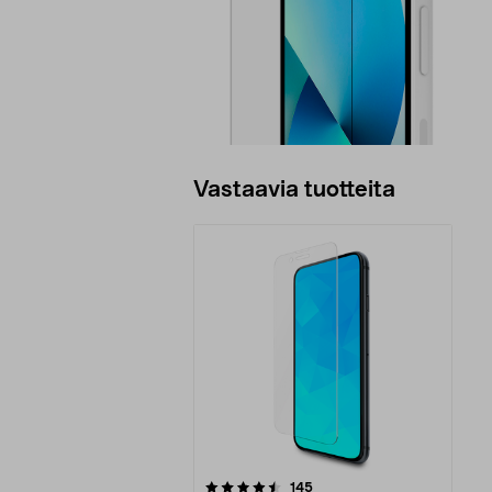
Vastaavia tuotteita
5viidestä
arvostelut
145