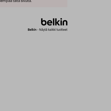
empaa tältä sivulta.
Belkin
-
Näytä kaikki tuotteet