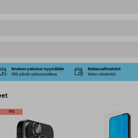
Ilmainen palautus myymälään
Maksuvaihtoehdot
365 päivän palautusoikeus
Katso ostoehdot
eet
-77%