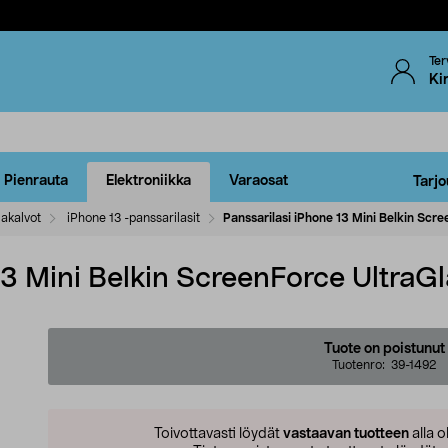
Ter
Ki
Pienrauta
Elektroniikka
Varaosat
Tarjo
jakalvot
iPhone 13 -panssarilasit
Panssarilasi iPhone 13 Mini Belkin Scr
13 Mini Belkin ScreenForce UltraGl
Tuote on poistunut
Tuotenro:
39-1492
Toivottavasti löydät
vastaavan tuotteen
alla o