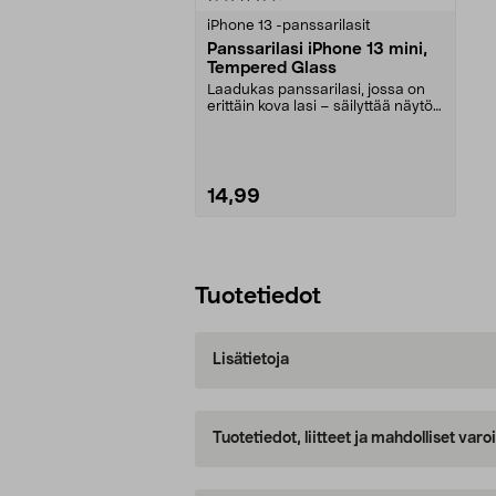
tähdestä
iPhone 13 -panssarilasit
Panssarilasi iPhone 13 mini,
Tempered Glass
Laadukas panssarilasi, jossa on
erittäin kova lasi – säilyttää näytön
terävyyden...
14,99
Lisää ostoskoriin
Tuotetiedot
Lisätietoja
Tuotetiedot, liitteet ja mahdolliset var