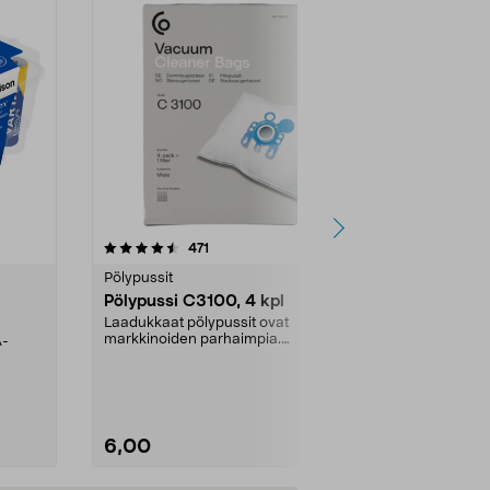
4.5viidestä
arvostelut
4.5
471
6
tähdestä
tähdestä
Pölypussit
Kierrätys & ro
Pölypussi C3100, 4 kpl
Roskapussi,
kahvat, 30 l
Laadukkaat pölypussit ovat
markkinoiden parhaimpia.
A-
Testivoittaja 
Kestävä, jopa 50 % suurempi ...
roskapussi u
Roskapussi, jo
6,00
2,00