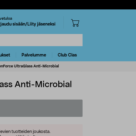
vetuloa
rjaudu sisään/Liity jäseneksi
ukset
Palvelumme
Club Clas
eenForce UltraGlass Anti-Microbial
ass Anti-Microbial
levien tuotteiden joukosta.