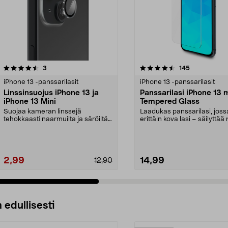
4.5 viidestä
arvostelut
4.5 viidestä
arvostelut
3
145
tähdestä
iPhone 13 -panssarilasit
iPhone 13 -panssarilasit
Linssinsuojus iPhone 13 ja
Panssarilasi iPhone 13 m
iPhone 13 Mini
Tempered Glass
Suojaa kameran linssejä
Laadukas panssarilasi, joss
tehokkaasti naarmuilta ja säröiltä.
erittäin kova lasi – säilyttää
Linssinsuoja puhelim...
terävyyden...
2,99
14,99
12,90
 edullisesti