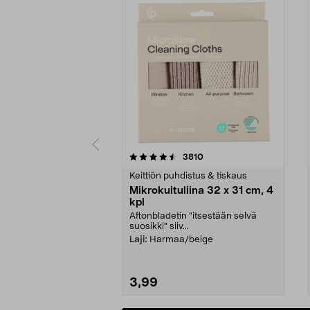
5viidestä
4.5viidestä
arvostelut
3810
tähdestä
tähdestä
Keittiön puhdistus & tiskaus
Mikrokuituliina 32 x 31 cm, 4
kpl
Aftonbladetin "itsestään selvä
suosikki" siiv...
Laji:
Harmaa/beige
3,99