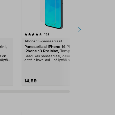
4.0 viidestä
arvostelut
4.5
192
1
tähdestä
tähdestä
iPhone 13 -panssarilasit
iPhone 13 -pa
ini,
Panssarilasi iPhone 14 Plus /
Linssinsuoj
iPhone 13 Pro Max, Tempered
ja iPhone 1
Glass
a on
Laadukas panssarilasi, jossa on
Suojaa kamer
 näytön
erittäin kova lasi – säilyttää näytön
tehokkaasti na
terävyyden...
Linssinsuoja p
14,99
4,99