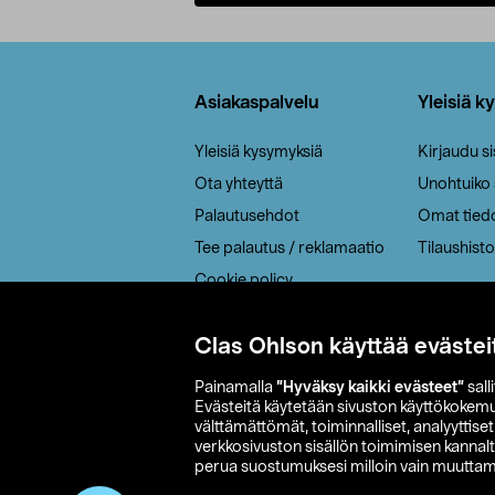
Lisää ostoskoriin
Alatunniste
Asiakaspalvelu
Yleisiä k
Yleisiä kysymyksiä
Kirjaudu s
Ota yhteyttä
Unohtuiko
Palautusehdot
Omat tied
Tee palautus / reklamaatio
Tilaushisto
Cookie policy
Toimitustavat
Clas Ohlson käyttää evästei
Saavutettavuus
Painamalla
”Hyväksy kaikki evästeet”
sall
Evästeitä käytetään sivuston käyttökokem
välttämättömät, toiminnalliset, analyyttise
verkkosivuston sisällön toimimisen kannalt
perua suostumuksesi milloin vain muuttama