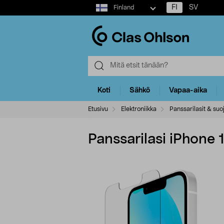
Select
FI
SV
Finland
market
Koti
Sähkö
Vapaa-aika
Etusivu
Elektroniikka
Panssarilasit & suo
Panssarilasi iPhone 