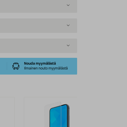
Nouda myymälästä
Ilmainen nouto myymälästä