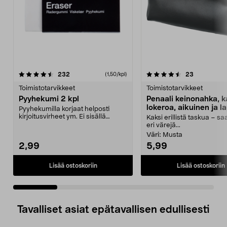
4.5 viidestä
arvostelut
4.5 viidestä
arvostelut
232
23
(1,50/kpl)
tähdestä
t
Toimistotarvikkeet
Toimistotarvikkeet
Pyyhekumi 2 kpl
Penaali keinonahka, k
lokeroa, aikuinen ja la
Pyyhekumilla korjaat helposti
kirjoitusvirheet ym. Ei sisällä
Kaksi erillistä taskua – s
PVC:tä. 2 kpl.
eri värejä...
Väri:
Musta
2,99
5,99
Lisää ostoskoriin
Lisää ostoskoriin
Tavalliset asiat epätavallisen edullisesti