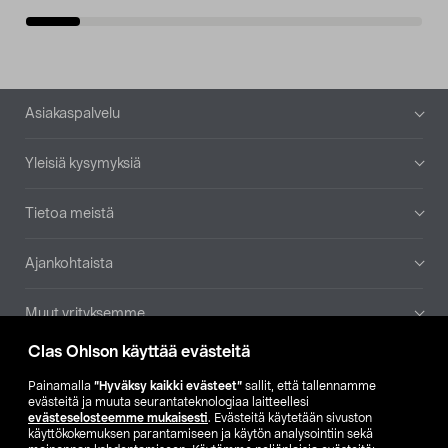
Alatunniste
Asiakaspalvelu
Yleisiä kysymyksiä
Tietoa meistä
Ajankohtaista
Muut yrityksemme
Clas Ohlson käyttää evästeitä
Etsi myymälä
Painamalla
”Hyväksy kaikki evästeet”
sallit, että tallennamme
evästeitä ja muuta seurantateknologiaa laitteellesi
SE
NO
FI
evästeselosteemme mukaisesti
. Evästeitä käytetään sivuston
käyttökokemuksen parantamiseen ja käytön analysointiin sekä
FI
SV