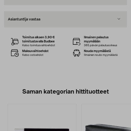
Asiantuntija vastaa
Toimitus alkaen 3,90 €
Ilmainen palautus
toimitustavalla Budbee
myymälään
Katso toimitusvaihtoehdot
365 päivän palautusoikeus
Maksuvaihtoehdot
Nouda myymälästä
Katso ostoehdot
Ilmainen nouto myymälästä
Saman kategorian hittituotteet