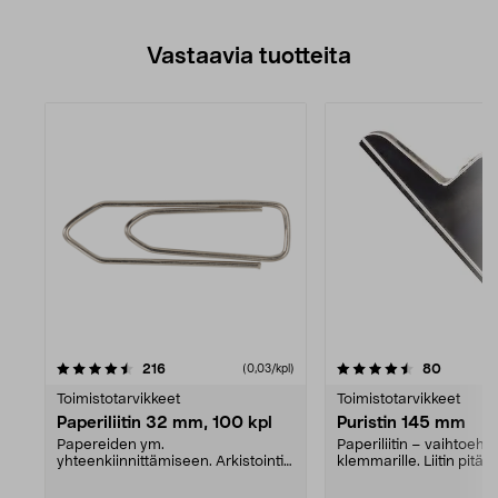
Vastaavia tuotteita
4.5viidestä
arvostelut
arvostel
216
80
(0,03/kpl)
tähdestä
Toimistotarvikkeet
Toimistotarvikkeet
Paperiliitin 32 mm, 100 kpl
Puristin 145 mm
Papereiden ym.
Paperiliitin – vaihtoehto
yhteenkiinnittämiseen. Arkistointi
klemmarille. Liitin pitää 
käy näppärästi. Helppo tapa jä...
muut tärkeät p...