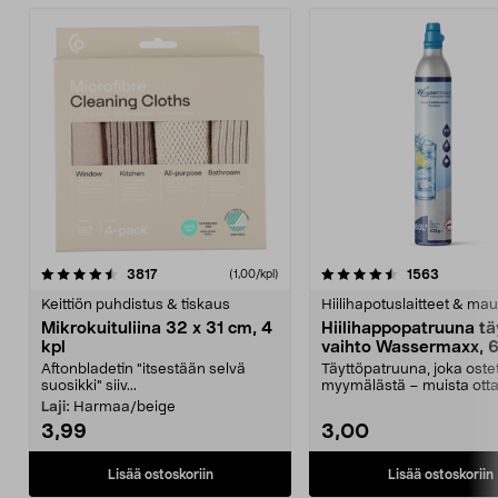
4.5viidestä
arvostelut
4.5viidestä
arvostelu
3817
1563
(1,00/kpl)
tähdestä
t
Keittiön puhdistus & tiskaus
Hiilihapotuslaitteet & mau
Mikrokuituliina 32 x 31 cm, 4
Hiilihappopatruuna tä
kpl
vaihto Wassermaxx, 6
Aftonbladetin "itsestään selvä
Täyttöpatruuna, joka ost
suosikki" siiv...
myymälästä – muista ott
patruuna mukaasi m...
Laji:
Harmaa/beige
3,99
3,00
Lisää ostoskoriin
Lisää ostoskoriin