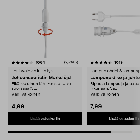
4.5viidestä
arvostelut
arvostelu
1064
1019
(2,50/kpl)
tähdestä
Jouluvalojen kiinnitys
Lampunjohdot & lampunp
Johdonsuoristin Markslöjd
Lampunpidike ja johto
Eikö jouluinen tähtikoriste roiku
Ripusta lamppuja ja paper
suorassa?. ...
ikkunaan. Va...
Väri:
Valkoinen
Väri:
Valkoinen
4,99
7,99
Lisää ostoskoriin
Lisää ostoskoriin