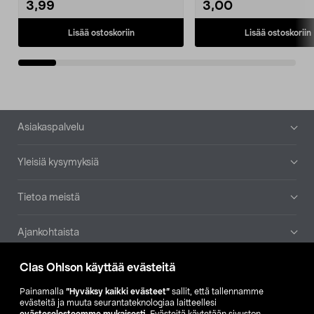
3,99
3,00
Lisää ostoskoriin
Lisää ostoskoriin
Alatunniste
Asiakaspalvelu
Yleisiä kysymyksiä
Tietoa meistä
Ajankohtaista
Clas Ohlson käyttää evästeitä
Muut yrityksemme
Painamalla
”Hyväksy kaikki evästeet”
sallit, että tallennamme
Etsi myymälä
evästeitä ja muuta seurantateknologiaa laitteellesi