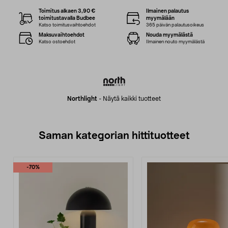
Toimitus alkaen 3,90 €
Ilmainen palautus
toimitustavalla Budbee
myymälään
Katso toimitusvaihtoehdot
365 päivän palautusoikeus
Maksuvaihtoehdot
Nouda myymälästä
Katso ostoehdot
Ilmainen nouto myymälästä
Northlight
-
Näytä kaikki tuotteet
Saman kategorian hittituotteet
-70%