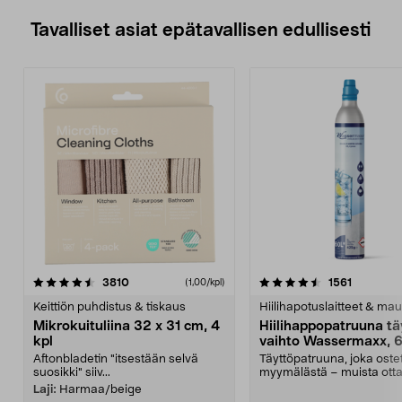
Tavalliset asiat epätavallisen edullisesti
4.5viidestä
arvostelut
4.5viidestä
arvostelu
3810
1561
(1,00/kpl)
tähdestä
t
Keittiön puhdistus & tiskaus
Hiilihapotuslaitteet & mau
Mikrokuituliina 32 x 31 cm, 4
Hiilihappopatruuna tä
kpl
vaihto Wassermaxx, 6
Aftonbladetin "itsestään selvä
Täyttöpatruuna, joka ost
suosikki" siiv...
myymälästä – muista ott
patruuna mukaasi m...
Laji:
Harmaa/beige