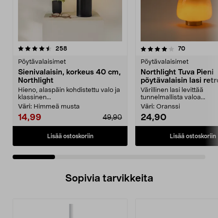
4.0 viidestä
arvostelut
5.0 viidestä
arvostelut
258
70
tähdestä
t
Pöytävalaisimet
Pöytävalaisimet
Sienivalaisin, korkeus 40 cm,
Northlight Tuva Pieni
Northlight
pöytävalaisin lasi retr
oranssi 21 cm
Hieno, alaspäin kohdistettu valo ja
Värillinen lasi levittää
klassinen...
tunnelmallista valoa...
Väri:
Himmeä musta
Väri:
Oranssi
14,99
24,90
49,90
Lisää ostoskoriin
Lisää ostoskoriin
Sopivia tarvikkeita