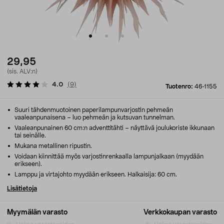
29,95
(sis. ALV:n)
4.0
(
9
)
Tuotenro:
46-1155
Suuri tähdenmuotoinen paperilampunvarjostin pehmeän
vaaleanpunaisena – luo pehmeän ja kutsuvan tunnelman.
Vaaleanpunainen 60 cm:n adventtitähti – näyttävä joulukoriste ikkunaan
tai seinälle.
Mukana metallinen ripustin.
Voidaan kiinnittää myös varjostinrenkaalla lampunjalkaan (myydään
erikseen).
Lamppu ja virtajohto myydään erikseen. Halkaisija: 60 cm.
Lisätietoja
Myymälän varasto
Verkkokaupan varasto