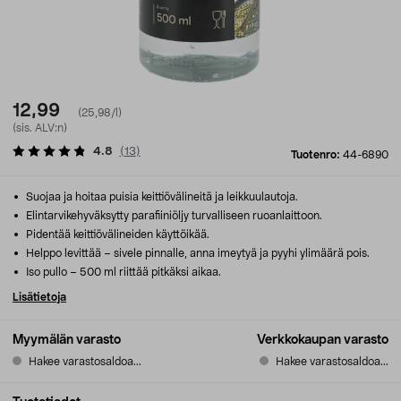
12,99
(25,98/l)
(sis. ALV:n)
4.8
(
13
)
Tuotenro:
44-6890
Suojaa ja hoitaa puisia keittiövälineitä ja leikkuulautoja.
Elintarvikehyväksytty parafiiniöljy turvalliseen ruoanlaittoon.
Pidentää keittiövälineiden käyttöikää.
Helppo levittää – sivele pinnalle, anna imeytyä ja pyyhi ylimäärä pois.
Iso pullo – 500 ml riittää pitkäksi aikaa.
Lisätietoja
Myymälän varasto
Verkkokaupan varasto
Hakee varastosaldoa...
Hakee varastosaldoa...