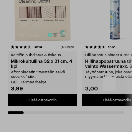
4.5viidestä
arvostelut
4.5viidestä
arvostelu
3814
1561
(1,00/kpl)
tähdestä
t
Keittiön puhdistus & tiskaus
Hiilihapotuslaitteet & mau
Mikrokuituliina 32 x 31 cm, 4
Hiilihappopatruuna tä
kpl
vaihto Wassermaxx, 6
Aftonbladetin "itsestään selvä
Täyttöpatruuna, joka ost
suosikki" siiv...
myymälästä – muista ott
patruuna mukaasi m...
Laji:
Harmaa/beige
-
3,99
3,00
Lisää ostoskoriin
Lisää ostoskoriin