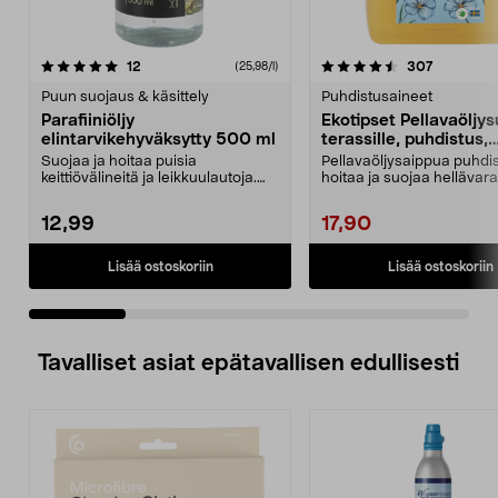
4.5 viidestä
arvostelut
4.5 viidestä
arvostelut
12
307
(25,98/l)
tähdestä
t
Puun suojaus & käsittely
Puhdistusaineet
Parafiiniöljy
Ekotipset Pellavaöljy
elintarvikehyväksytty 500 ml
terassille, puhdistus,
ylirasvattu, 2,5 l
Suojaa ja hoitaa puisia
Pellavaöljysaippua puhdis
keittiövälineitä ja leikkuulautoja.
hoitaa ja suojaa hellävara
Elintarvikehyväksytt...
sisällä ja ulko...
12,99
17,90
Lisää ostoskoriin
Lisää ostoskoriin
Tavalliset asiat epätavallisen edullisesti