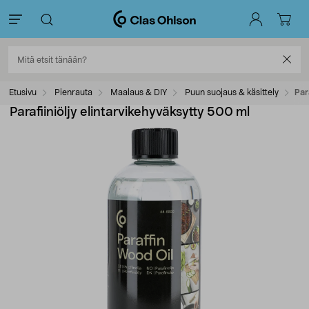
Etusivu
Pienrauta
Maalaus & DIY
Puun suojaus & käsittely
Par
Parafiiniöljy elintarvikehyväksytty 500 ml