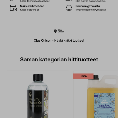
Katso toimitusvaihtoehdot
365 päivän palautusoikeus
Maksuvaihtoehdot
Nouda myymälästä
Katso ostoehdot
Ilmainen nouto myymälästä
Clas Ohlson
-
Näytä kaikki tuotteet
Saman kategorian hittituotteet
-22%