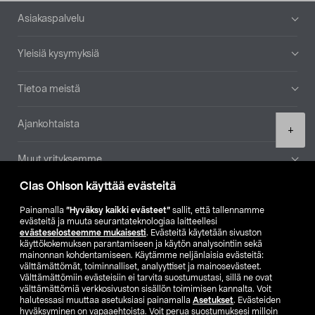
Alatunniste
Asiakaspalvelu
Yleisiä kysymyksiä
Tietoa meistä
Ajankohtaista
Product
+
quantity
Muut yrityksemme
Clas Ohlson käyttää evästeitä
Etsi myymälä
Painamalla
”Hyväksy kaikki evästeet”
sallit, että tallennamme
evästeitä ja muuta seurantateknologiaa laitteellesi
SE
NO
FI
evästeselosteemme mukaisesti
. Evästeitä käytetään sivuston
käyttökokemuksen parantamiseen ja käytön analysointiin sekä
FI
SV
mainonnan kohdentamiseen. Käytämme neljänlaisia evästeitä:
välttämättömät, toiminnalliset, analyyttiset ja mainosevästeet.
Välttämättömiin evästeisiin ei tarvita suostumustasi, sillä ne ovat
välttämättömiä verkkosivuston sisällön toimimisen kannalta. Voit
halutessasi muuttaa asetuksiasi painamalla
Asetukset
. Evästeiden
hyväksyminen on vapaaehtoista. Voit perua suostumuksesi milloin