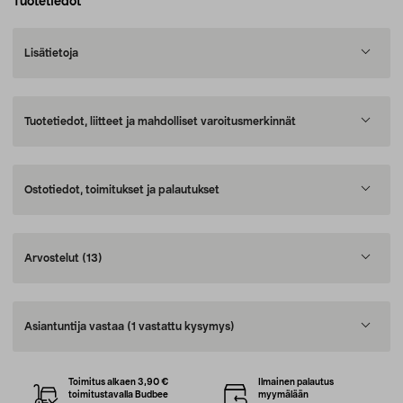
Tuotetiedot
Lisätietoja
Tuotetiedot, liitteet ja mahdolliset varoitusmerkinnät
Ostotiedot, toimitukset ja palautukset
Arvostelut
(13)
Asiantuntija vastaa
(1 vastattu kysymys)
Toimitus alkaen 3,90 €
Ilmainen palautus
toimitustavalla Budbee
myymälään