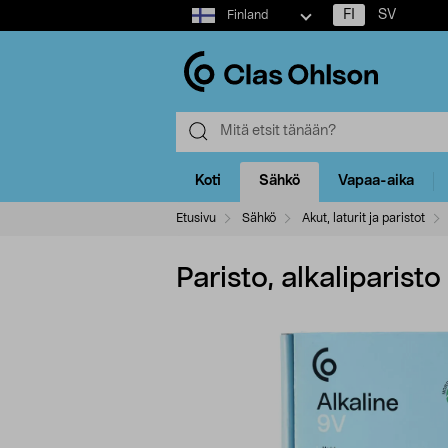
Select
FI
SV
Finland
market
Koti
Sähkö
Vapaa-aika
Etusivu
Sähkö
Akut, laturit ja paristot
Paristo, alkaliparisto