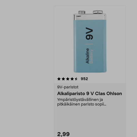
5viidestä
arvostelut
952
tähdestä
9V-paristot
Alkaliparisto 9 V Clas Ohlson
Ympäristöystävällinen ja
pitkäikäinen paristo sopii
useimpiin laitteisiin.
2,99