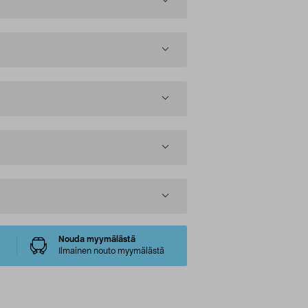
Nouda myymälästä
Ilmainen nouto myymälästä