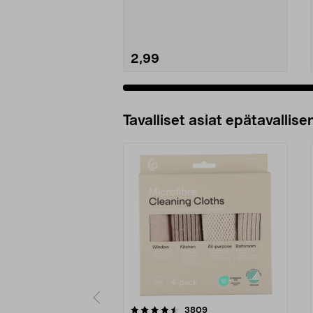
useimpiin laitteisiin.
2,99
Tavalliset asiat epätavallisen
5viidestä
4.5viidestä
arvostelut
3809