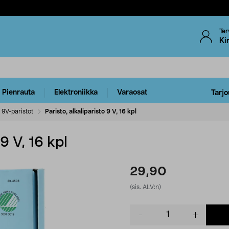
Ter
Ki
Pienrauta
Elektroniikka
Varaosat
Tarjo
9V-paristot
Paristo, alkaliparisto 9 V, 16 kpl
 9 V, 16 kpl
29,90
(sis. ALV:n)
Product
quantity