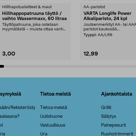
tähdestä
Hiilihapotuslaitteet & maut
AA-paristot
Hiilihappopatruuna täyttö /
VARTA Longlife Power
vaihto Wassermaxx, 60 litraa
Alkaliparisto, 24 kpl
Täyttöpatruuna, joka ostetaan
Joutsenmerkityt AA- tai AA
myymälästä – muista ottaa vanha
paristot kaukosää...
patruuna mukaasi m...
Tyyppi:
AA/LR6
3,00
12,99
Lisää ostoskoriin
Lisää ostoskoriin
ysymyksiä
Tietoa meistä
Ajankohtaista
isään/Rekisteröidy
Tietoa meistä
Grillit
 salasana?
Uutishuone
Säilytys
ot
Vastuullisuus
Painepesurit
ria
Ura
Ruohotrimmerit