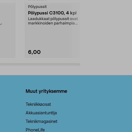
tähdestä
tähdestä
Pölypussit
Kierrätys & ro
Pölypussi C3100, 4 kpl
Roskapussi,
kahvat, 30 l
Laadukkaat pölypussit ovat
markkinoiden parhaimpia.
A-
Testivoittaja 
Kestävä, jopa 50 % suurempi ...
roskapussi u
Roskapussi, jo
6,00
2,00
Lisää ostoskoriin
Lisää
Muut yrityksemme
Tekniikkaosat
Akkuasiantuntija
Teknikmagasinet
PhoneLife