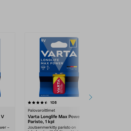
4.5 viidestä
arvostelut
5.0
108
1
tähdestä
tähdestä
Palovaroittimet
Palovaroittim
 V
Varta Longlife Max Power 9 V
Varta Indust
Paristo, 1 kpl
Paristo, 20 
ower –
Joutsenmerkitty paristo on
Paristot amma