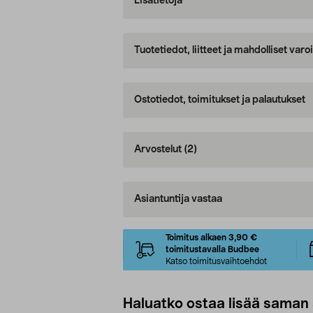
Lisätietoja
Tuotetiedot, liitteet ja mahdolliset var
Ostotiedot, toimitukset ja palautukset
Arvostelut
(2)
Asiantuntija vastaa
Toimitus alkaen 3,90 €
toimitustavalla Budbee
Katso toimitusvaihtoehdot
Haluatko ostaa lisää saman 