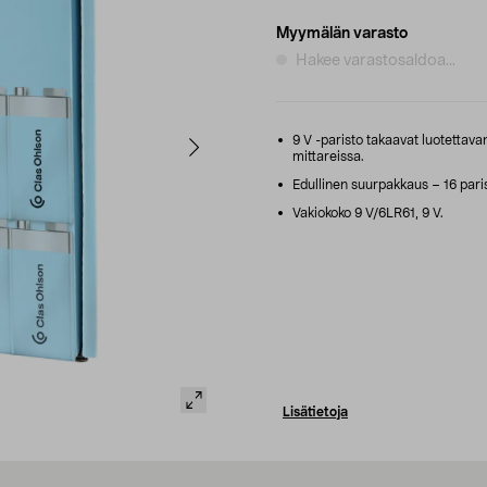
Myymälän varasto
Hakee varastosaldoa...
9 V -paristo takaavat luotettava
mittareissa.
Edullinen suurpakkaus – 16 paristo
Vakiokoko 9 V/6LR61, 9 V.
Lisätietoja