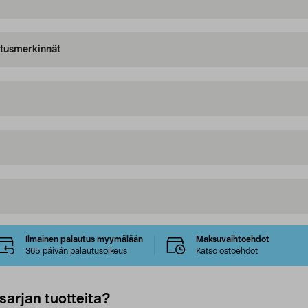
oitusmerkinnät
Ilmainen palautus myymälään
Maksuvaihtoehdot
365 päivän palautusoikeus
Katso ostoehdot
sarjan tuotteita?