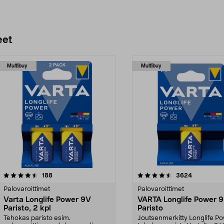
eet
Multibuy
Multibuy
4.5 viidestä
arvostelut
4.5 viidestä
arvostelut
188
3624
tähdestä
Palovaroittimet
Palovaroittimet
Varta Longlife Power 9V
VARTA Longlife Power 9
Paristo, 2 kpl
Paristo
Tehokas paristo esim.
Joutsenmerkitty Longlife P