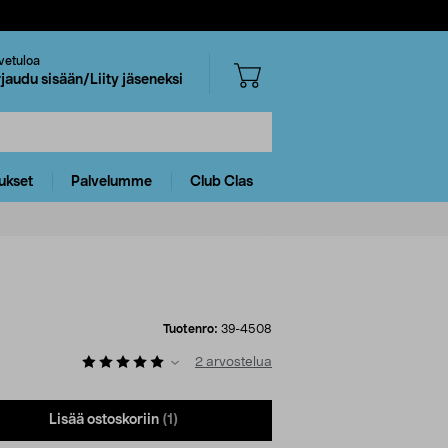
vetuloa
rjaudu sisään/Liity jäseneksi
ukset
Palvelumme
Club Clas
Tuotenro:
39-4508
2
arvostelua
Lisää ostoskoriin
(1)