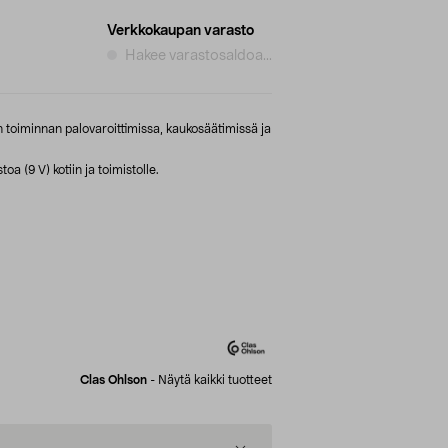
Verkkokaupan varasto
Hakee varastosaldoa...
n toiminnan palovaroittimissa, kaukosäätimissä ja
a (9 V) kotiin ja toimistolle.
Clas Ohlson
-
Näytä kaikki tuotteet