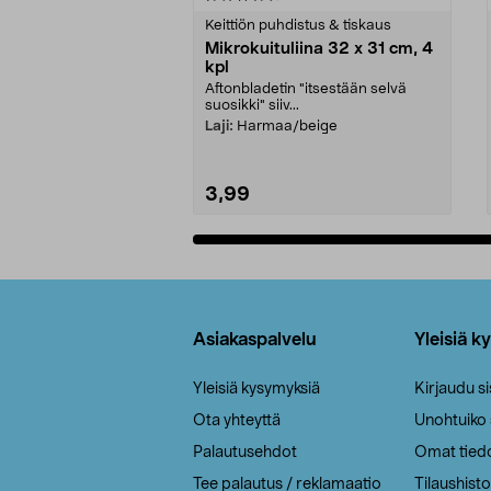
tähdestä
tähdestä
Keittiön puhdistus & tiskaus
Mikrokuituliina 32 x 31 cm, 4
kpl
Aftonbladetin "itsestään selvä
suosikki" siiv...
Laji:
Harmaa/beige
3,99
Lisää ostoskoriin
Alatunniste
Asiakaspalvelu
Yleisiä k
Yleisiä kysymyksiä
Kirjaudu s
Ota yhteyttä
Unohtuiko
Palautusehdot
Omat tied
Tee palautus / reklamaatio
Tilaushisto