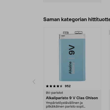
Lisää ostoskoriin
Saman kategorian hittituott
5 viidestä
4.5 viidestä
arvostelut
952
tähdestä
tähdestä
9V-paristot
Alkaliparisto 9 V Clas Ohlson
Ympäristöystävällinen ja
pitkäikäinen paristo sopii