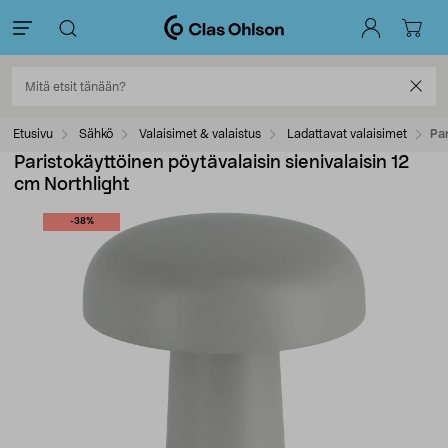
Etusivu
Sähkö
Valaisimet & valaistus
Ladattavat valaisimet
Par
Paristokäyttöinen pöytävalaisin sienivalaisin 12
cm Northlight
-38%