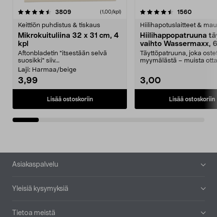
4.5viidestä
arvostelut
4.5viidestä
arvostel
3809
1560
(1,00/kpl)
tähdestä
t
Keittiön puhdistus & tiskaus
Hiilihapotuslaitteet & mau
Mikrokuituliina 32 x 31 cm, 4
Hiilihappopatruuna tä
kpl
vaihto Wassermaxx, 6
Aftonbladetin "itsestään selvä
Täyttöpatruuna, joka ost
suosikki" siiv...
myymälästä – muista ott
patruuna mukaasi m...
Laji:
Harmaa/beige
3,99
3,00
Lisää ostoskoriin
Lisää ostoskoriin
Alatunniste
Asiakaspalvelu
Yleisiä kysymyksiä
Tietoa meistä