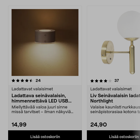
4.0 viidestä
arvostelut
5.0 viidestä
arvostelut
24
37
tähdestä
t
Ladattavat valaisimet
Ladattavat valaisimet
Ladattava seinävalaisin,
Liv Seinävalaisin lada
himmennettävä LED USB
Northlight
valkoinen
Miellyttävää valoa juuri sinne
Valaise kauniisti nurkkau
missä tarvitset – ilman näkyviä
seinäpistorasiaa kotona ta
johtoja. Ladattav...
– lataa val...
14,99
24,90
Lisää ostoskoriin
Lisää ostoskoriin