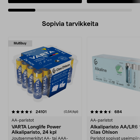
Sopivia tarvikkeita
Multibuy
4.5viidestä
arvostelut
arvostelut
24101
684
(0,54/kpl)
tähdestä
AA-paristot
AA-paristot
VARTA Longlife Power
Alkaliparisto AA/LR6 
Alkaliparisto, 24 kpl
Clas Ohlson
Joutsenmerkityt AA- tai AAA-
Paristot sopivat useimpiin