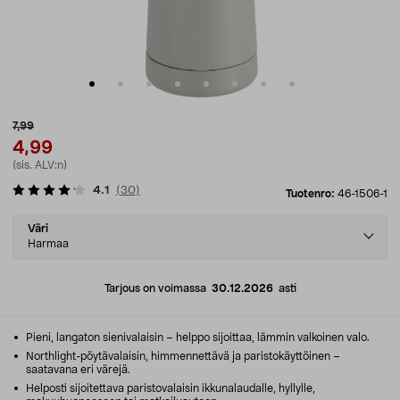
7,99
4,99
(sis. ALV:n)
4.1
(
30
)
Tuotenro:
46-1506-1
Select
Väri
variant
Harmaa
Tarjous on voimassa
30.12.2026
asti
Pieni, langaton sienivalaisin – helppo sijoittaa, lämmin valkoinen valo.
Northlight-pöytävalaisin, himmennettävä ja paristokäyttöinen –
saatavana eri värejä.
Helposti sijoitettava paristovalaisin ikkunalaudalle, hyllylle,