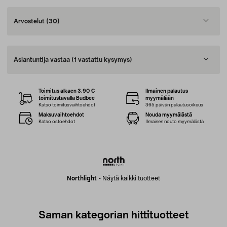
Arvostelut
(30)
Asiantuntija vastaa
(1 vastattu kysymys)
Toimitus alkaen 3,90 €
Ilmainen palautus
toimitustavalla Budbee
myymälään
Katso toimitusvaihtoehdot
365 päivän palautusoikeus
Maksuvaihtoehdot
Nouda myymälästä
Katso ostoehdot
Ilmainen nouto myymälästä
Northlight
-
Näytä kaikki tuotteet
Saman kategorian hittituotteet