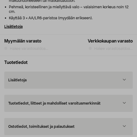
makuuhuoneeseen tai matkailuautoon.
Pehmeä, koristeellinen ja miellyttävä valo – valaisimen korkeus noin 12
cm.
Käyttää 3 × AA/LR6-paristoa (myydään erikseen).
Lisätietoja
Myymälän varasto
Verkkokaupan varasto
Hakee varastosaldoa...
Hakee varastosaldoa...
Tuotetiedot
Lisätietoja
Tuotetiedot, liitteet ja mahdolliset varoitusmerkinnät
Ostotiedot, toimitukset ja palautukset