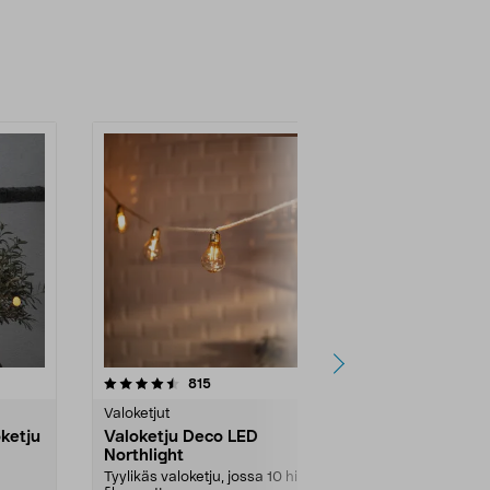
4.5 viidestä
arvostelut
4.5
815
1
tähdestä
tähdestä
Valoketjut
Valoketjut
ketju
Valoketju Deco LED
LED Läpinäk
Northlight
Northlight,
valkoinen
Tyylikäs valoketju, jossa 10 hienoa
Saatavana use