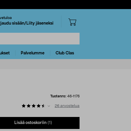
vetuloa
rjaudu sisään/Liity jäseneksi
ukset
Palvelumme
Club Clas
Tuotenro:
46-1176
26
arvostelua
Lisää ostoskoriin
(1)