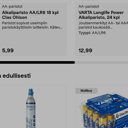
tähdestä
AA-paristot
AA-paristot
Alkaliparisto AA/LR6 18 kpl
VARTA Longlife Power
Clas Ohlson
Alkaliparisto, 24 kpl
Paristot sopivat useimpiin
Joutsenmerkityt AA- tai AA
paristokäyttöisiin laitteisiin. Kätevä
paristot kaukosää...
ja helposti av...
Tyyppi:
AA/LR6
5,99
12,99
Lisää ostoskoriin
Lisää ostoskoriin
 edullisesti
Multibuy