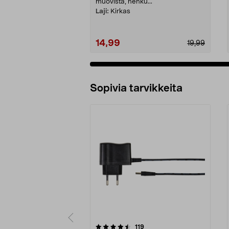
muovista, hehku...
Laji:
Kirkas
14,99
19,99
Sopivia tarvikkeita
5viidestä
4.5viidestä
arvostelut
119