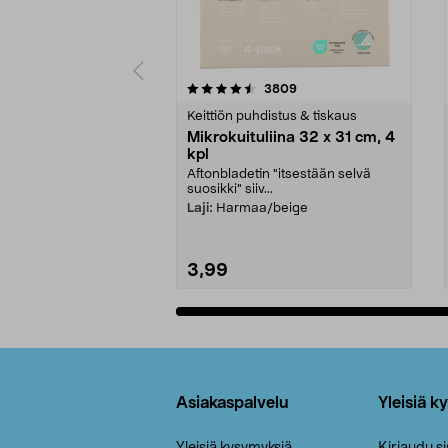
5viidestä
4.5viidestä
arvostelut
3809
tähdestä
tähdestä
Keittiön puhdistus & tiskaus
Mikrokuituliina 32 x 31 cm, 4
kpl
Aftonbladetin "itsestään selvä
suosikki" siiv...
Laji:
Harmaa/beige
3,99
Lisää ostoskoriin
Alatunniste
Asiakaspalvelu
Yleisiä k
Yleisiä kysymyksiä
Kirjaudu s