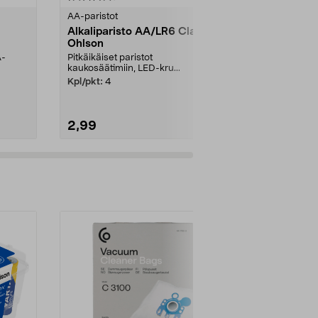
tähdestä
tähdestä
AA-paristot
AA-paristot
Alkaliparisto AA/LR6 Clas
Alkalipari
Ohlson
Longlife Po
A-
Pitkäikäiset paristot
Paljon virtaa k
kaukosäätimiin, LED-kru...
kuten ...
Kpl/pkt:
4
Kpl/pkt:
4
2,99
4,99
Lisää ostoskoriin
Lisää