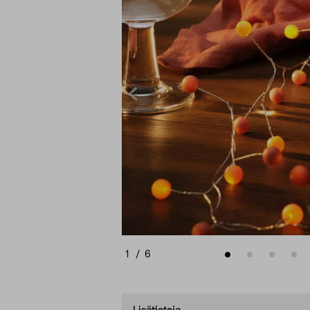
1
/
6