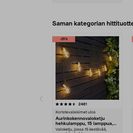
Lisää ostoskoriin
Saman kategorian hittituott
-25%
5 viidestä
4.0 viidestä
arvostelut
2461
tähdestä
tähdestä
Koristevalaisimet ulos
Aurinkokennovaloketju
hehkulamppu, 15 lamppua,
7,2 m
Valoketju, jossa 15 kestävää,