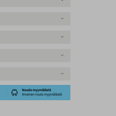
Nouda myymälästä
Ilmainen nouto myymälästä