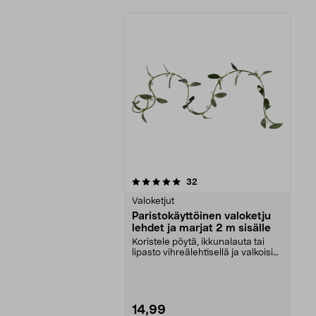
0viidestä
arvostelut
32
tähdestä
Valoketjut
Paristokäyttöinen valoketju
lehdet ja marjat 2 m sisälle
Koristele pöytä, ikkunalauta tai
lipasto vihreälehtisellä ja valkoisin
talvimarj...
14,99