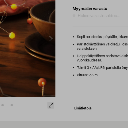
Myymälän varasto
Hakee varastosaldoa...
Sopii koristeeksi pöydälle, ikkun
Paristokäyttöinen valoketju, jos
valaistuksen.
Helppokäyttöinen paristovalaisin 
vuorokaudessa.
Toimii 3 x AA/LR6-paristolla (my
Pituus: 2,5 m.
Lisätietoja