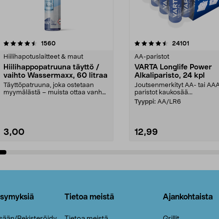
4.5viidestä
arvostelut
4.5viidestä
arvostelut
1560
24101
tähdestä
Hiilihapotuslaitteet & maut
AA-paristot
Hiilihappopatruuna täyttö /
VARTA Longlife Power
vaihto Wassermaxx, 60 litraa
Alkaliparisto, 24 kpl
Täyttöpatruuna, joka ostetaan
Joutsenmerkityt AA- tai AA
myymälästä – muista ottaa vanha
paristot kaukosää...
patruuna mukaasi m...
Tyyppi:
AA/LR6
3,00
12,99
Lisää ostoskoriin
Lisää ostoskoriin
ysymyksiä
Tietoa meistä
Ajankohtaista
isään/Rekisteröidy
Tietoa meistä
Grillit