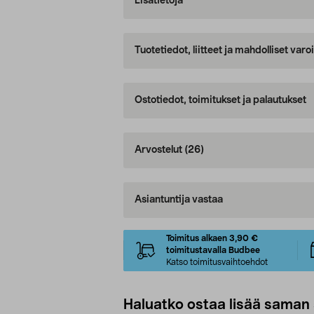
Lisätietoja
Tuotetiedot, liitteet ja mahdolliset var
Ostotiedot, toimitukset ja palautukset
Arvostelut
(26)
Asiantuntija vastaa
Toimitus alkaen 3,90 €
toimitustavalla Budbee
Katso toimitusvaihtoehdot
Haluatko ostaa lisää saman 