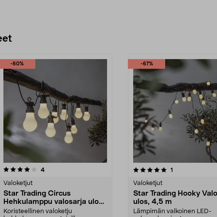
eet
-60%
-67%
5.0 viidestä
arvostelut
4.5 viidestä
arvostelut
4
1
tähdestä
Valoketjut
Valoketjut
Star Trading Circus
Star Trading Hooky Valo
Hehkulamppu valosarja ulos,
ulos, 4,5 m
10 LED
Koristeellinen valoketju
Lämpimän valkoinen LED-