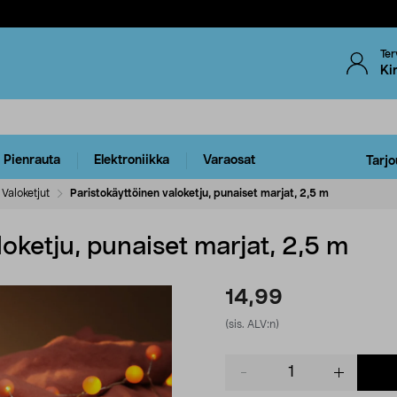
Ter
Ki
Pienrauta
Elektroniikka
Varaosat
Tarjo
Valoketjut
Paristokäyttöinen valoketju, punaiset marjat, 2,5 m
loketju, punaiset marjat, 2,5 m
14,99
(sis. ALV:n)
Product
quantity