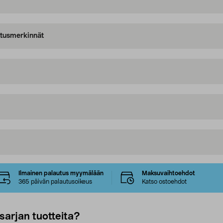
oitusmerkinnät
Ilmainen palautus myymälään
Maksuvaihtoehdot
365 päivän palautusoikeus
Katso ostoehdot
sarjan tuotteita?