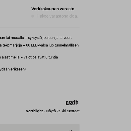
Verkkokaupan varasto
Hakee varastosaldoa...
aan tai muualle – syksystä jouluun ja talveen.
sa tekomarjoja – 66 LED-valoa luo tunnelmallisen
ajastimella – valot palavat 8 tuntia
ydään erikseen).
Northlight
-
Näytä kaikki tuotteet