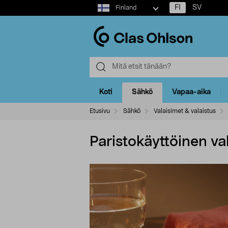
Select
FI
SV
Finland
market
Koti
Sähkö
Vapaa-aika
Etusivu
Sähkö
Valaisimet & valaistus
Paristokäyttöinen va