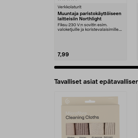
tähdestä
tähdestä
Verkkolaturit
Muuntaja paristokäyttöiseen
laitteisiin Northlight
Fiksu 230 V:n sovitin esim.
valoketjuille ja koristevalaisimille.
Käytä paristoj...
7,99
Lisää ostoskoriin
Tavalliset asiat epätavallisen