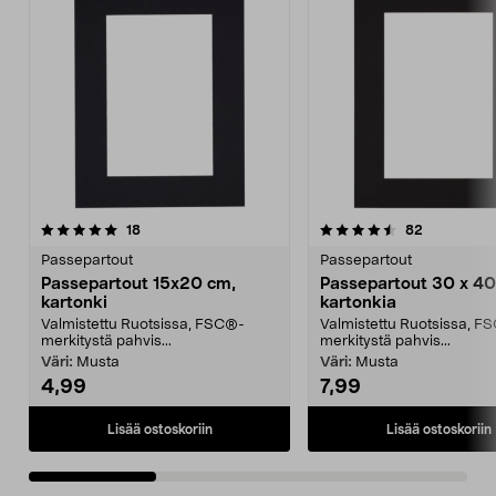
4.5viidestä
arvostelut
4.5viidestä
arvostelut
18
82
tähdestä
t
Passepartout
Passepartout
Passepartout 15x20 cm,
Passepartout 30 x 40
kartonki
kartonkia
Valmistettu Ruotsissa, FSC®-
Valmistettu Ruotsissa, F
merkitystä pahvis...
merkitystä pahvis...
Väri:
Musta
Väri:
Musta
4,99
7,99
Lisää ostoskoriin
Lisää ostoskoriin