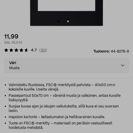
11,99
(sis. ALV:n)
4.7
(
30
)
Tuotenro:
44-6278-9
Select
Väri
variant
Musta
Valmistettu Ruotsissa, FSC®-merkitystä pahvista – 40x50 cm:n
kokoisille kuville. Useita värejä.
Passepartout 50x70 cm – väreinä musta ja valkoinen, antaa kuvalle
lisäsyvyyttä.
Suojaa kuvaa ajan ja iskujen vaikutuksilta, sillä kuva ei osu suoraan
lasiin.
Hapoton kartonki – kellastumaton ja hellävarainen kuvalle.
Tuote on FSC®-merkitty – materiaali on peräisin vastuullisesti
hoidetusta metsästä.