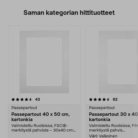
Saman kategorian hittituotteet
4.5 viidestä
arvostelut
4.5 viidestä
arvostelut
43
82
tähdestä
t
Passepartout
Passepartout
Passepartout 40 x 50 cm,
Passepartout 30 x 40
kartonkia
kartonkia
Valmistettu Ruotsissa, FSC®-
Valmistettu Ruotsissa, F
merkitystä pahvista – 30x40 cm:n
merkitystä pahvis...
kokoisille kuville....
Väri:
Valkoinen