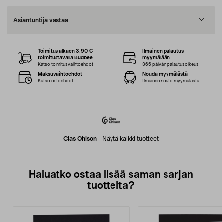
Asiantuntija vastaa
Toimitus alkaen 3,90 €
Ilmainen palautus
toimitustavalla Budbee
myymälään
Katso toimitusvaihtoehdot
365 päivän palautusoikeus
Maksuvaihtoehdot
Nouda myymälästä
Katso ostoehdot
Ilmainen nouto myymälästä
Clas Ohlson
-
Näytä kaikki tuotteet
Haluatko ostaa lisää saman sarjan
tuotteita?