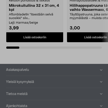
Keittiön puhdistus & tiskaus
Hiilihapotuslaitteet & mau
Mikrokuituliina 32 x 31 cm, 4
Hiilihappopatruuna tä
kpl
vaihto Wassermaxx, 6
Aftonbladetin "itsestään selvä
Täyttöpatruuna, joka ost
suosikki" siiv...
myymälästä – muista ott
patruuna mukaasi m...
Laji:
Harmaa/beige
3,99
3,00
Lisää ostoskoriin
Lisää ostoskoriin
Alatunniste
Asiakaspalvelu
Yleisiä kysymyksiä
Tietoa meistä
Ajankohtaista