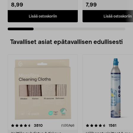
8,99
7,99
Lisää ostoskoriin
Lisää ostoskoriin
Tavalliset asiat epätavallisen edullisesti
4.5viidestä
arvostelut
4.5viidestä
arvostelu
3810
1561
(1,00/kpl)
tähdestä
t