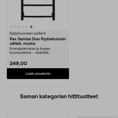
arvostelut
0
Kylpyhuoneen patterit
Pax Samba Duo Pyyhekuivain
sähkö, musta
Energiatehokas ja kapea
kuivausteline – säästää
kylpyhuoneen seinätilaa. Pax
Sam...
249,00
Lisää ostoskoriin
Saman kategorian hittituotteet