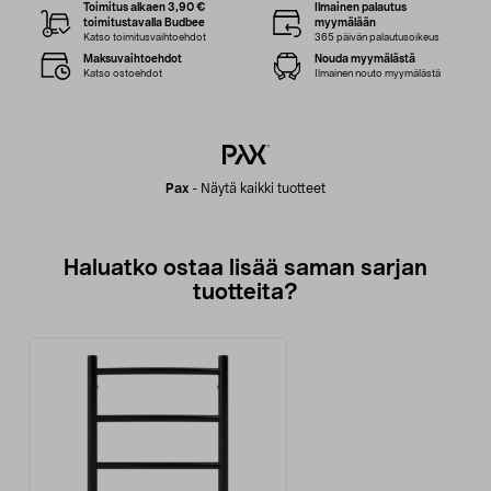
Toimitus alkaen 3,90 €
Ilmainen palautus
toimitustavalla Budbee
myymälään
Katso toimitusvaihtoehdot
365 päivän palautusoikeus
Maksuvaihtoehdot
Nouda myymälästä
Katso ostoehdot
Ilmainen nouto myymälästä
Pax
-
Näytä kaikki tuotteet
Haluatko ostaa lisää saman sarjan
tuotteita?