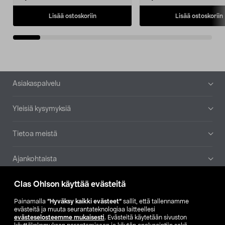
Lisää ostoskoriin
Lisää ostoskoriin
Alatunniste
Asiakaspalvelu
Yleisiä kysymyksiä
Tietoa meistä
Ajankohtaista
Clas Ohlson käyttää evästeitä
Muut yrityksemme
Painamalla
”Hyväksy kaikki evästeet”
sallit, että tallennamme
Etsi myymälä
evästeitä ja muuta seurantateknologiaa laitteellesi
evästeselosteemme mukaisesti
. Evästeitä käytetään sivuston