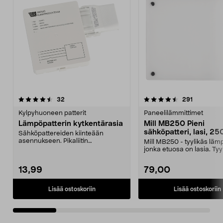
4.5 viidestä
arvostelut
arvostelut
32
291
0.0 viidestä
tähdestä
t
Kylpyhuoneen patterit
Paneelilämmittimet
Lämpöpatterin kytkentärasia
Mill MB250 Pieni
sähköpatteri, lasi, 2
Sähköpattereiden kiinteään
asennukseen. Pikaliitin
Mill MB250 - tyylikäs lämp
lämpöpatterin liittämiseen.
jonka etuosa on lasia. Tyy
designpatter...
13,99
79,00
Lisää ostoskoriin
Lisää ostoskoriin