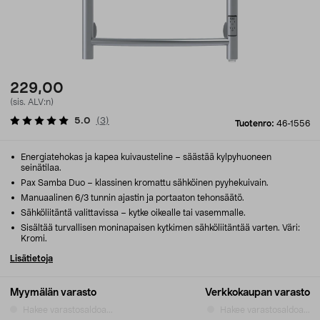
229,00
(sis. ALV:n)
5.0
(
3
)
Tuotenro:
46-1556
Energiatehokas ja kapea kuivausteline – säästää kylpyhuoneen
seinätilaa.
Pax Samba Duo – klassinen kromattu sähköinen pyyhekuivain.
Manuaalinen 6/3 tunnin ajastin ja portaaton tehonsäätö.
Sähköliitäntä valittavissa – kytke oikealle tai vasemmalle.
Sisältää turvallisen moninapaisen kytkimen sähköliitäntää varten. Väri:
Kromi.
Lisätietoja
Myymälän varasto
Verkkokaupan varasto
Hakee varastosaldoa...
Hakee varastosaldoa...