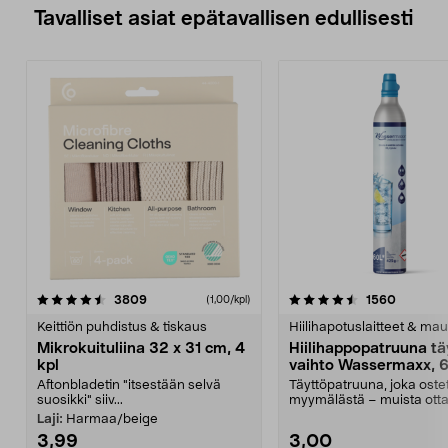
Tavalliset asiat epätavallisen edullisesti
4.5viidestä
arvostelut
4.5viidestä
arvostel
3809
1560
(1,00/kpl)
tähdestä
t
Keittiön puhdistus & tiskaus
Hiilihapotuslaitteet & mau
Mikrokuituliina 32 x 31 cm, 4
Hiilihappopatruuna tä
kpl
vaihto Wassermaxx, 6
Aftonbladetin "itsestään selvä
Täyttöpatruuna, joka ost
suosikki" siiv...
myymälästä – muista ott
patruuna mukaasi m...
Laji:
Harmaa/beige
3,99
3,00