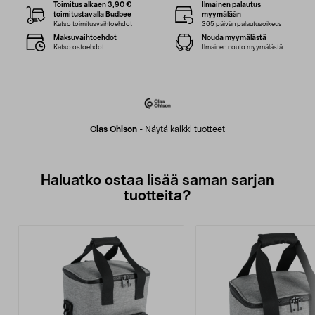
Toimitus alkaen 3,90 €
Ilmainen palautus
toimitustavalla Budbee
myymälään
Katso toimitusvaihtoehdot
365 päivän palautusoikeus
Maksuvaihtoehdot
Nouda myymälästä
Katso ostoehdot
Ilmainen nouto myymälästä
Clas Ohlson
-
Näytä kaikki tuotteet
Haluatko ostaa lisää saman sarjan
tuotteita?