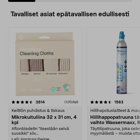
Tavalliset asiat epätavallisen edullisesti
4.5viidestä
arvostelut
4.5viidestä
arvostelu
3814
1563
(1,00/kpl)
tähdestä
t
Keittiön puhdistus & tiskaus
Hiilihapotuslaitteet & mau
Mikrokuituliina 32 x 31 cm, 4
Hiilihappopatruuna tä
kpl
vaihto Wassermaxx, 6
Aftonbladetin "itsestään selvä
Täyttöpatruuna, joka ost
suosikki" siiv...
myymälästä – muista ott
patruuna mukaasi m...
Laji:
Harmaa/beige