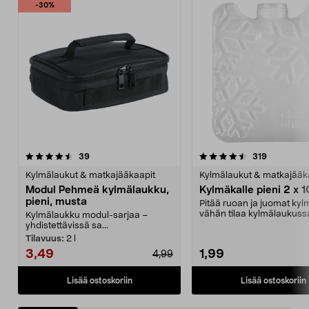
-30%
4.5 viidestä
arvostelut
4.5 viidestä
arvostelut
39
319
tähdestä
t
Kylmälaukut & matkajääkaapit
Kylmälaukut & matkajääk
Modul Pehmeä kylmälaukku,
Kylmäkalle pieni 2 x 
pieni, musta
Pitää ruoan ja juomat kyl
vähän tilaa kylmälaukussa
Kylmälaukku modul-sarjaa –
pakastimessa. Pi...
yhdistettävissä sa...
Tilavuus:
2 l
3,49
1,99
4,99
Lisää ostoskoriin
Lisää ostoskoriin