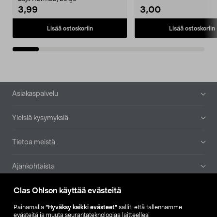
3,99
3,00
Lisää ostoskoriin
Lisää ostoskoriin
Alatunniste
Asiakaspalvelu
Yleisiä kysymyksiä
Tietoa meistä
Ajankohtaista
Clas Ohlson käyttää evästeitä
Muut yrityksemme
Painamalla
”Hyväksy kaikki evästeet”
sallit, että tallennamme
Etsi myymälä
evästeitä ja muuta seurantateknologiaa laitteellesi