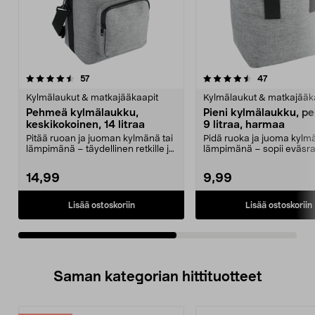
4.5viidestä
arvostelut
4.5viidestä
arvostelut
57
47
tähdestä
t
Kylmälaukut & matkajääkaapit
Kylmälaukut & matkajääk
Pehmeä kylmälaukku,
Pieni kylmälaukku, p
keskikokoinen, 14 litraa
9 litraa, harmaa
Pitää ruoan ja juoman kylmänä tai
Pidä ruoka ja juoma kylmä
lämpimänä – täydellinen retkille ja
lämpimänä – sopii eväsras
piknikille...
retkelle. Pie...
14,99
9,99
Lisää ostoskoriin
Lisää ostoskoriin
Saman kategorian hittituotteet