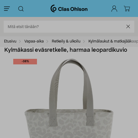
Etusivu
Vapaa-aika
Retkeily & ulkoilu
Kylmälaukut & matkajääkaap
Kylmäkassi eväsretkelle, harmaa leopardikuvio
-38%