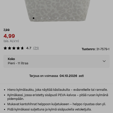
7,99
4,99
(sis. ALV:n)
4.7
(
71
)
Tuotenro:
31-7579-1
Select
Koko
variant
Pieni - 11 litraa
Tarjous on voimassa
04.10.2026
asti
Hieno kylmälaukku, joka näyttää käsilaukulta – eväsretkelle tai rannalle.
Kylmäkassi, jossa eristetty sisäpuoli PEVA-kalvoa – pitää ruoan kylmänä
pidempään.
Mukavat kantohihnat helppoon kuljetukseen – helppo ripustaa olan yli.
Pidä kylmäkassi suljettuna ja kylmä sisäpuolella vetoketjulla.