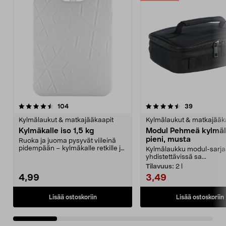
4.5 viidestä
arvostelut
4.5 viidestä
arvostelut
104
39
tähdestä
t
Kylmälaukut & matkajääkaapit
Kylmälaukut & matkajääk
Kylmäkalle iso 1,5 kg
Modul Pehmeä kylmäl
pieni, musta
Ruoka ja juoma pysyvät viileinä
pidempään – kylmäkalle retkille ja
Kylmälaukku modul-sarja
retkeilyyn. S...
yhdistettävissä sa...
Tilavuus:
2 l
4,99
3,49
Lisää ostoskoriin
Lisää ostoskoriin