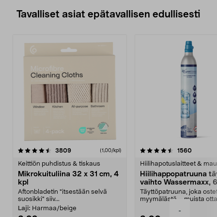
Tavalliset asiat epätavallisen edullisesti
4.5viidestä
arvostelut
4.5viidestä
arvostel
3809
1560
(1,00/kpl)
tähdestä
t
Keittiön puhdistus & tiskaus
Hiilihapotuslaitteet & mau
Mikrokuituliina 32 x 31 cm, 4
Hiilihappopatruuna tä
kpl
vaihto Wassermaxx, 6
Aftonbladetin "itsestään selvä
Täyttöpatruuna, joka ost
suosikki" siiv...
myymälästä – muista ott
patruuna mukaasi m...
Laji:
Harmaa/beige
-