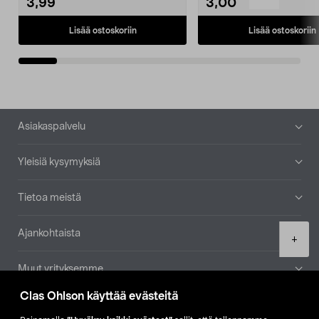
3,99
3,00
Lisää ostoskoriin
Lisää ostoskoriin
Alatunniste
Asiakaspalvelu
Yleisiä kysymyksiä
Tietoa meistä
Ajankohtaista
Product
+
quantity
Muut yrityksemme
Clas Ohlson käyttää evästeitä
Etsi myymälä