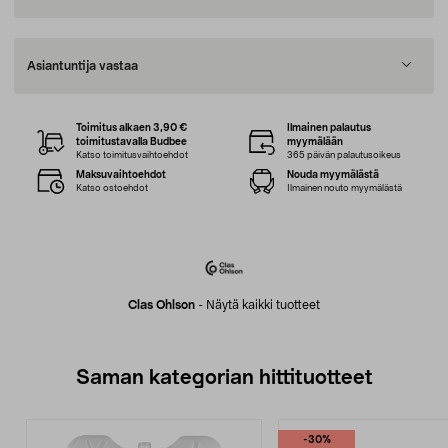
Asiantuntija vastaa
Toimitus alkaen 3,90 €
Ilmainen palautus
toimitustavalla Budbee
myymälään
Katso toimitusvaihtoehdot
365 päivän palautusoikeus
Maksuvaihtoehdot
Nouda myymälästä
Katso ostoehdot
Ilmainen nouto myymälästä
Clas Ohlson
-
Näytä kaikki tuotteet
Saman kategorian hittituotteet
-30%