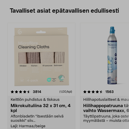
Tavalliset asiat epätavallisen edullisesti
4.5viidestä
arvostelut
4.5viidestä
arvostelu
3814
1563
(1,00/kpl)
tähdestä
t
Keittiön puhdistus & tiskaus
Hiilihapotuslaitteet & mau
Mikrokuituliina 32 x 31 cm, 4
Hiilihappopatruuna tä
kpl
vaihto Wassermaxx, 6
Aftonbladetin "itsestään selvä
Täyttöpatruuna, joka ost
suosikki" siiv...
myymälästä – muista ott
patruuna mukaasi m...
Laji:
Harmaa/beige