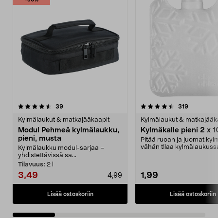
-30%
4.5 viidestä
arvostelut
4.5 viidestä
arvostelut
39
319
tähdestä
t
Kylmälaukut & matkajääkaapit
Kylmälaukut & matkajääk
Modul Pehmeä kylmälaukku,
Kylmäkalle pieni 2 x 
pieni, musta
Pitää ruoan ja juomat kyl
vähän tilaa kylmälaukussa
Kylmälaukku modul-sarjaa –
pakastimessa. Pi...
yhdistettävissä sa...
Tilavuus:
2 l
3,49
1,99
4,99
Lisää ostoskoriin
Lisää ostoskoriin