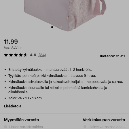
11,99
(sis. ALV:n)
4.6
(
34
)
Tuotenro:
31-111
Eristetty kylmälaukku – mahtuu eväät 1–2 henkilölle.
Tyylikäs, pehmeä pinkki kylmälaukku – tilavuus 9 litraa.
Kylmälaukku sivutaskulla ja kaksoisvetoketjulla – helppo avata ja sulkea.
Kylmälaukku lounaalle tai retkelle, pehmeällä kantokahvalla ja
olkahihnalla.
Koko: 24 x 13 x 16 cm.
Lisätietoja
Myymälän varasto
Verkkokaupan varasto
Hakee varastosaldoa...
Hakee varastosaldoa...