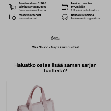
Toimitus alkaen 3,90 €
Ilmainen palautus
toimitustavalla Budbee
myymälään
Katso toimitusvaihtoehdot
365 päivän palautusoikeus
Maksuvaihtoehdot
Nouda myymälästä
Katso ostoehdot
Ilmainen nouto myymälästä
Clas Ohlson
-
Näytä kaikki tuotteet
Haluatko ostaa lisää saman sarjan
tuotteita?