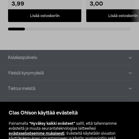
3,99
3,00
Lisää ostoskoriin
Lisää ostoskoriin
Alatunniste
Asiakaspalvelu
Yleisiä kysymyksiä
Tietoa meistä
Ajankohtaista
Clas Ohlson käyttää evästeitä
Muut yrityksemme
Painamalla
”Hyväksy kaikki evästeet”
sallit, että tallennamme
evästeitä ja muuta seurantateknologiaa laitteellesi
evästeselosteemme mukaisesti
. Evästeitä käytetään sivuston
Etsi myymälä
käyttökokemuksen parantamiseen ja käytön analysointiin sekä