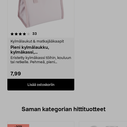
arvostelut
33
Kylmälaukut & matkajääkaapit
Pieni kylmälaukku,
kylmäkassi,
vaaleanpunainen, 5 l
Eristetty kylmäkassi töihin, kouluun
tai retkelle. Pehmeä, pieni
kylmälaukku vaa...
7,99
Lisää ostoskoriin
Saman kategorian hittituotteet