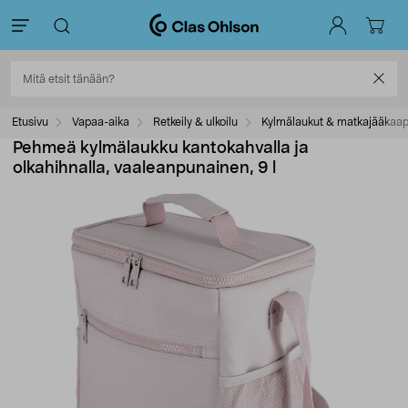
Etusivu
Vapaa-aika
Retkeily & ulkoilu
Kylmälaukut & matkajääkaap
Pehmeä kylmälaukku kantokahvalla ja
olkahihnalla, vaaleanpunainen, 9 l