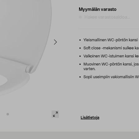
Myymälän varasto
Hakee varastosaldoa...
Yleismallinen WC-pöntön kansi sä
Soft close -mekanismi sulkee ka
Valkoinen WC-istuimen kansi k
Muovinen WC-pöntön kansi, jossa
varten.
Sopii useimpiin vakiomallisiin 
Lisätietoja