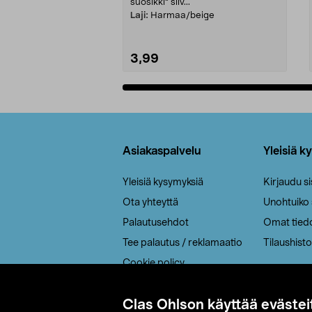
suosikki" siiv...
Laji:
Harmaa/beige
3,99
Lisää ostoskoriin
Alatunniste
Asiakaspalvelu
Yleisiä k
Yleisiä kysymyksiä
Kirjaudu s
Ota yhteyttä
Unohtuiko
Palautusehdot
Omat tied
Tee palautus / reklamaatio
Tilaushisto
Cookie policy
Toimitustavat
Clas Ohlson käyttää evästei
Saavutettavuus