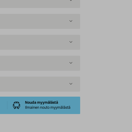
Nouda myymälästä
Ilmainen nouto myymälästä