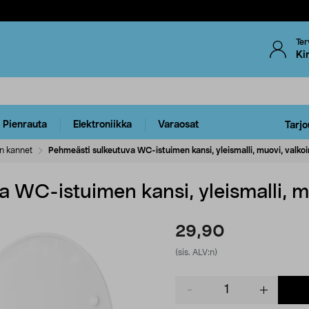
Ter
Ki
Pienrauta
Elektroniikka
Varaosat
Tarjo
n kannet
Pehmeästi sulkeutuva WC-istuimen kansi, yleismalli, muovi, valko
 WC-istuimen kansi, yleismalli, m
29,90
(sis. ALV:n)
Product
quantity