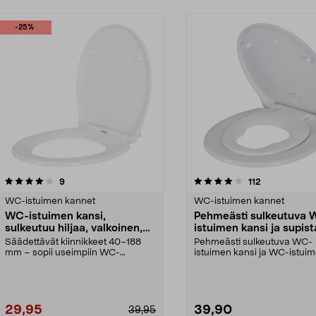
-25%
4.0 viidestä
arvostelut
4.5 viidestä
arvostelut
9
112
tähdestä
WC-istuimen kannet
WC-istuimen kannet
WC-istuimen kansi,
Pehmeästi sulkeutuva 
sulkeutuu hiljaa, valkoinen,
istuimen kansi ja supist
duroplast
Säädettävät kiinnikkeet 40–188
Pehmeästi sulkeutuva WC-
mm – sopii useimpiin WC-
istuimen kansi ja WC-istui
istuimiin. Tukeva WC-istu...
supistaja. Yleismallinen W...
29,95
39,90
39,95