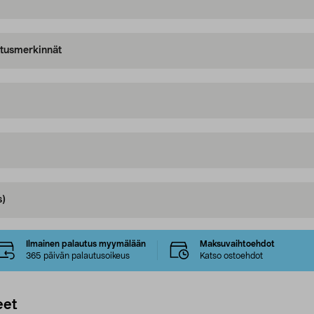
oitusmerkinnät
s)
Ilmainen palautus myymälään
Maksuvaihtoehdot
365 päivän palautusoikeus
Katso ostoehdot
eet