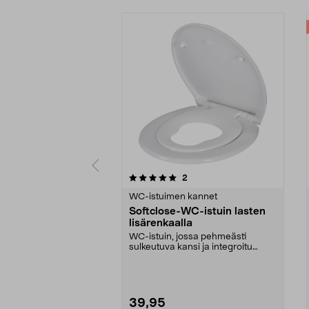
0 viidestä
4.0 viidestä
arvostelut
2
tähdestä
tähdestä
WC-istuimen kannet
Softclose-WC-istuin lasten
lisärenkaalla
WC-istuin, jossa pehmeästi
sulkeutuva kansi ja integroitu
lasten istuinrengas. Y...
39,95