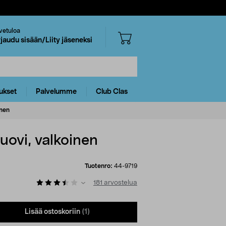
vetuloa
rjaudu sisään/Liity jäseneksi
ukset
Palvelumme
Club Clas
inen
uovi, valkoinen
Tuotenro:
44-9719
181
arvostelua
Lisää ostoskoriin
(1)