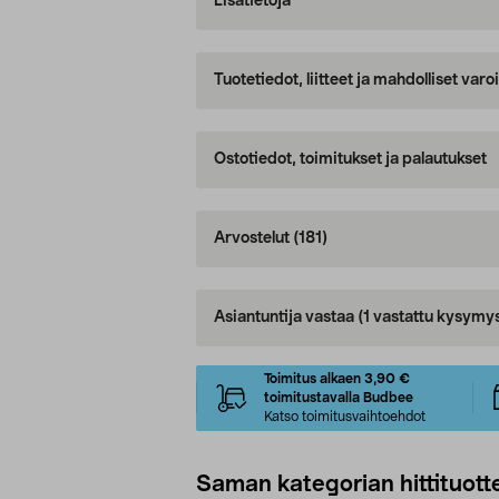
Lisätietoja
Tuotetiedot, liitteet ja mahdolliset var
Ostotiedot, toimitukset ja palautukset
Arvostelut
(181)
Asiantuntija vastaa
(1 vastattu kysymy
Toimitus alkaen 3,90 €
toimitustavalla Budbee
Katso toimitusvaihtoehdot
Saman kategorian hittituott