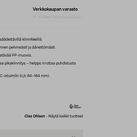
Verkkokaupan varasto
Hakee varastosaldoa...
ädettävillä kiinnikkeillä.
nnen pehmeästi ja äänettömästi.
estävää PP-muovia.
 pikakiinnitys – helppo irrottaa puhdistusta
WC-istuimiin (c/c 64–164 mm).
Clas Ohlson
-
Näytä kaikki tuotteet