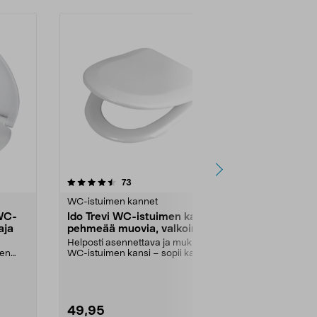
3.5 viidestä
arvostelut
4.0
73
1
tähdestä
tähdestä
WC-istuimen kannet
WC-istuimen
WC-
Ido Trevi WC-istuimen kansi,
Pehmeästi 
aja
pehmeää muovia, valkoinen
istuimen kan
muovi, valk
Helposti asennettava ja mukava
Yleismalline
men
WC-istuimen kansi – sopii kaikkiin
säädettävillä k
Trevi 950–966 ...
close -mekani
49,95
29,90