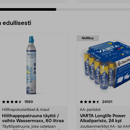
 edullisesti
Multibuy
4.5viidestä
arvostelut
4.5viidestä
arvostelut
1560
24101
tähdestä
Hiilihapotuslaitteet & maut
AA-paristot
Hiilihappopatruuna täyttö /
VARTA Longlife Power
vaihto Wassermaxx, 60 litraa
Alkaliparisto, 24 kpl
Täyttöpatruuna, joka ostetaan
Joutsenmerkityt AA- tai AA