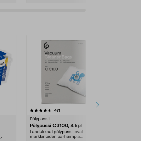
4.5viidestä
arvostelut
4.5
471
6
tähdestä
tähdestä
Pölypussit
Kierrätys & ro
Pölypussi C3100, 4 kpl
Roskapussi,
kahvat, 30 l
Laadukkaat pölypussit ovat
markkinoiden parhaimpia.
A-
Testivoittaja 