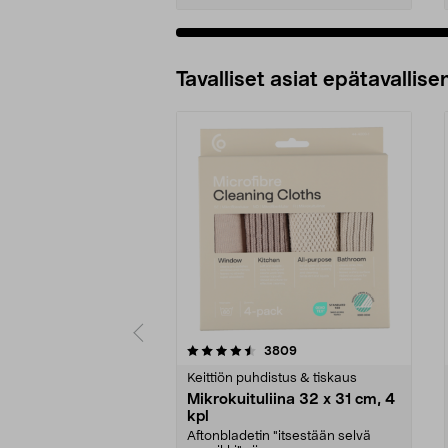
Tavalliset asiat epätavallisen
5viidestä
4.5viidestä
arvostelut
3809
tähdestä
tähdestä
Keittiön puhdistus & tiskaus
Mikrokuituliina 32 x 31 cm, 4
kpl
Aftonbladetin "itsestään selvä