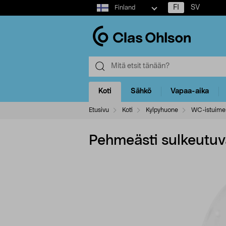
Select
FI
SV
Finland
market
Koti
Sähkö
Vapaa-aika
Etusivu
Koti
Kylpyhuone
WC-istuime
Pehmeästi sulkeutuva