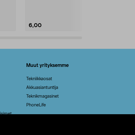
Kestävä, jopa 50 % suurempi ...
roskapussi u
Roskapussi, jo
6,00
2,00
Lisää ostoskoriin
Lisää
Muut yrityksemme
Tekniikkaosat
Akkuasiantuntija
Teknikmagasinet
PhoneLife
isimet