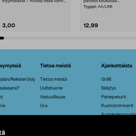
myymälästä – muista ottaa vanha
paristot kaukosää...
patruuna mukaasi m...
Tyyppi:
AA/LR6
3,00
12,99
Lisää ostoskoriin
Lisää ostoskoriin
ysymyksiä
Tietoa meistä
Ajankohtaista
isään/Rekisteröidy
Tietoa meistä
Grillit
 salasana?
Uutishuone
Säilytys
ot
Vastuullisuus
Painepesurit
ria
Ura
Ruohotrimmerit
Aurinkokennovala
tä