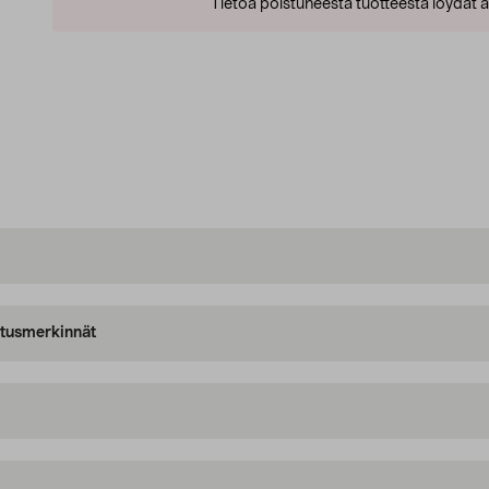
Tietoa poistuneesta tuotteesta löydät al
oitusmerkinnät