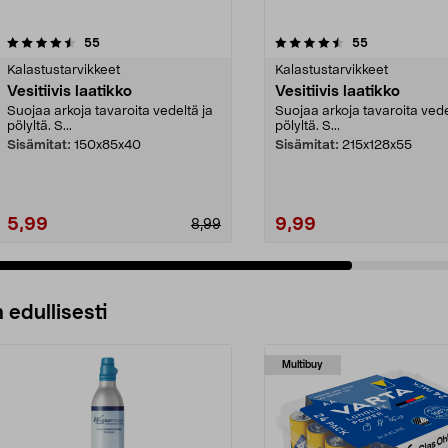
4.5 viidestä
arvostelut
4.5 viidestä
arvostelut
55
55
tähdestä
Kalastustarvikkeet
Kalastustarvikkeet
Vesitiivis laatikko
Vesitiivis laatikko
Suojaa arkoja tavaroita vedeltä ja
Suojaa arkoja tavaroita vede
pölyltä. S...
pölyltä. S...
Sisämitat:
150x85x40
Sisämitat:
215x128x55
5,99
9,99
8,99
 edullisesti
Multibuy