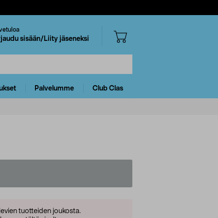
vetuloa
rjaudu sisään/Liity jäseneksi
ukset
Palvelumme
Club Clas
levien tuotteiden joukosta.