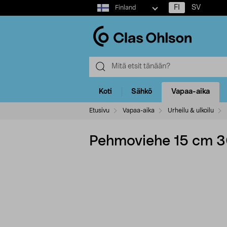
Select
FI
SV
Finland
market
Koti
Sähkö
Vapaa-aika
Etusivu
Vapaa-aika
Urheilu & ulkoilu
Pehmoviehe 15 cm 30