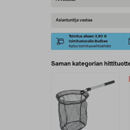
Asiantuntija vastaa
Toimitus alkaen 3,90 €
toimitustavalla Budbee
Katso toimitusvaihtoehdot
Saman kategorian hittituott