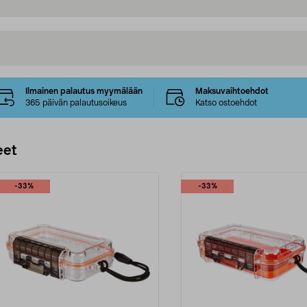
Ilmainen palautus myymälään
Maksuvaihtoehdot
365 päivän palautusoikeus
Katso ostoehdot
eet
-33%
-33%