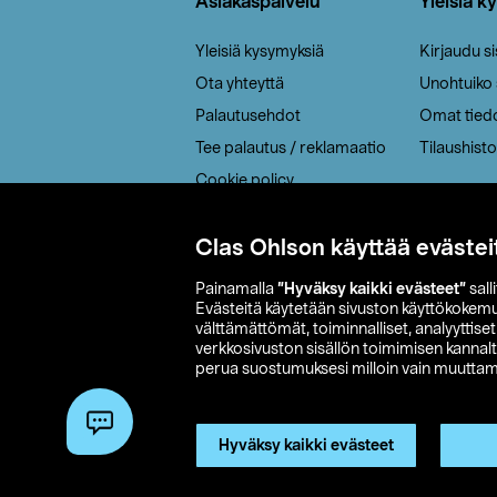
Asiakaspalvelu
Yleisiä k
Yleisiä kysymyksiä
Kirjaudu s
Ota yhteyttä
Unohtuiko
Palautusehdot
Omat tied
Tee palautus / reklamaatio
Tilaushisto
Cookie policy
Toimitustavat
Saavutettavuus
Clas Ohlson käyttää evästei
Painamalla
”Hyväksy kaikki evästeet”
sall
Evästeitä käytetään sivuston käyttökokem
välttämättömät, toiminnalliset, analyyttise
verkkosivuston sisällön toimimisen kannalt
perua suostumuksesi milloin vain muuttama
© 2026 Clas
Hyväksy kaikki evästeet