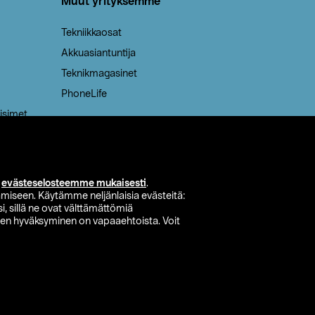
Muut yrityksemme
Tekniikkaosat
Akkuasiantuntija
Teknikmagasinet
PhoneLife
isimet
i
evästeselosteemme mukaisesti
.
miseen. Käytämme neljänlaisia evästeitä:
i, sillä ne ovat välttämättömiä
den hyväksyminen on vapaaehtoista. Voit
si myymälä