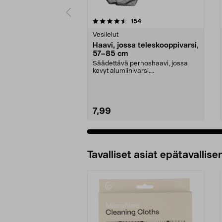
5 viidestä
4.5 viidestä
arvostelut
154
tähdestä
tähdestä
Vesilelut
Haavi, jossa teleskooppivarsi,
57–85 cm
Säädettävä perhoshaavi, jossa
kevyt alumiinivarsi.
Teleskooppihaavi, jossa pitkä...
7,99
Tavalliset asiat epätavallisen