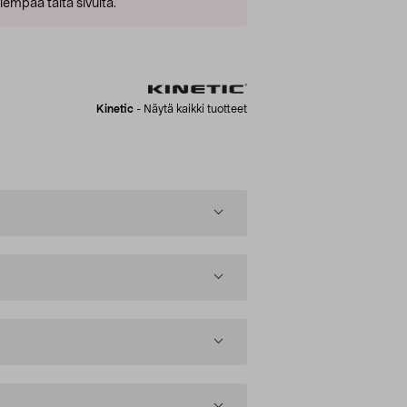
empaa tältä sivulta.
Kinetic
-
Näytä kaikki tuotteet