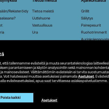
ysymyksiä
Tietoa meistä
Ajankohtaista
isään/Rekisteröidy
Tietoa meistä
Grillit
 salasana?
Uutishuone
Säilytys
ot
Vastuullisuus
Painepesurit
ria
Ura
Ruohotrimmerit
Aurinkokennovala
tä
it, että tallennamme evästeitä ja muuta seurantateknologiaa laitteelles
uksen parantamiseen ja käytön analysointiin sekä mainonnan kohdenta
t ja mainosevästeet. Välttämättömiin evästeisiin ei tarvita suostumustas
a. Voit halutessasi muuttaa asetuksiasi painamalla
Asetukset
. Evästei
lla evästeasetuksiasi, apua saat tarvittaessa asiakaspalvelustamme.
 Ohlson
Club Clas
Ostoehdot
Tietosuojaseloste
Et
Näytä hinnat ilman ALV:a
Poista kaikki
Asetukset