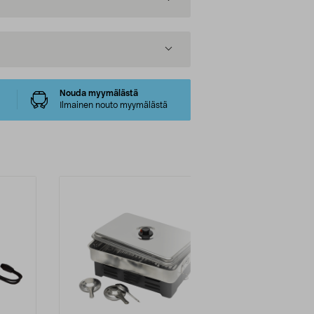
Nouda myymälästä
Ilmainen nouto myymälästä