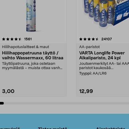
4.5viidestä
arvostelut
4.5viidestä
arvostelut
1561
24107
tähdestä
Hiilihapotuslaitteet & maut
AA-paristot
Hiilihappopatruuna täyttö /
VARTA Longlife Power
vaihto Wassermaxx, 60 litraa
Alkaliparisto, 24 kpl
Täyttöpatruuna, joka ostetaan
Joutsenmerkityt AA- tai AA
myymälästä – muista ottaa vanha
paristot kaukosää...
patruuna mukaasi m...
Tyyppi:
AA/LR6
3,00
12,99
Lisää ostoskoriin
Lisää ostoskoriin