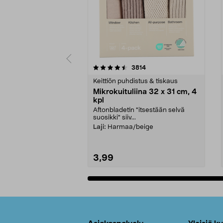
5viidestä
4.5viidestä
arvostelut
3814
tähdestä
tähdestä
Keittiön puhdistus & tiskaus
Mikrokuituliina 32 x 31 cm, 4
kpl
Aftonbladetin "itsestään selvä
suosikki" siiv...
Laji:
Harmaa/beige
3,99
Lisää ostoskoriin
Alatunniste