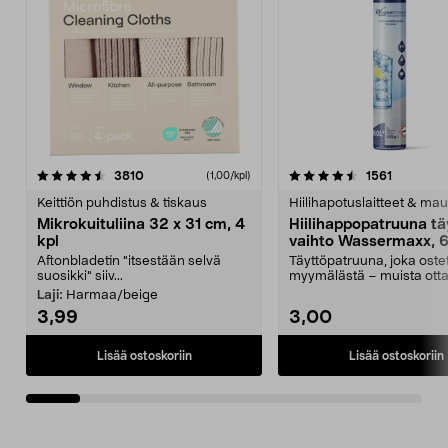
4.5viidestä
arvostelut
4.5viidestä
arvostelu
3810
1561
(1,00/kpl)
tähdestä
t
Keittiön puhdistus & tiskaus
Hiilihapotuslaitteet & mau
Mikrokuituliina 32 x 31 cm, 4
Hiilihappopatruuna tä
kpl
vaihto Wassermaxx, 6
Aftonbladetin "itsestään selvä
Täyttöpatruuna, joka ost
suosikki" siiv...
myymälästä – muista ott
patruuna mukaasi m...
Laji:
Harmaa/beige
3,99
3,00
Lisää ostoskoriin
Lisää ostoskoriin