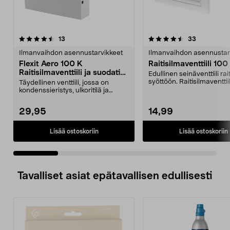
4.5 viidestä
arvostelut
4.0 viidestä
arvostelut
13
33
tähdestä
t
Ilmanvaihdon asennustarvikkeet
Ilmanvaihdon asennustar
Flexit Aero 100 K
Raitisilmaventtiili 10
Raitisilmaventtiili ja suodatin,
Edullinen seinäventtiili rai
valkoinen
syöttöön. Raitisilmaventtiil
Täydellinen venttiili, jossa on
ritilä...
kondenssieristys, ulkoritilä ja
hyönteisverkko. ...
29,95
14,99
Lisää ostoskoriin
Lisää ostoskoriin
Tavalliset asiat epätavallisen edullisesti