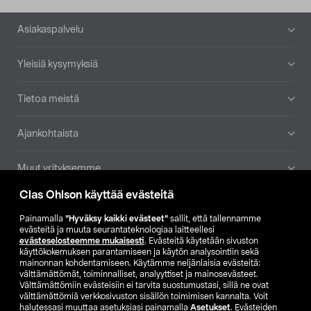
Alatunniste
Asiakaspalvelu
Yleisiä kysymyksiä
Tietoa meistä
Ajankohtaista
Muut yrityksemme
Clas Ohlson käyttää evästeitä
Etsi myymälä
Painamalla
”Hyväksy kaikki evästeet”
sallit, että tallennamme
evästeitä ja muuta seurantateknologiaa laitteellesi
SE
NO
FI
evästeselosteemme mukaisesti
. Evästeitä käytetään sivuston
käyttökokemuksen parantamiseen ja käytön analysointiin sekä
FI
SV
mainonnan kohdentamiseen. Käytämme neljänlaisia evästeitä:
välttämättömät, toiminnalliset, analyyttiset ja mainosevästeet.
Välttämättömiin evästeisiin ei tarvita suostumustasi, sillä ne ovat
välttämättömiä verkkosivuston sisällön toimimisen kannalta. Voit
halutessasi muuttaa asetuksiasi painamalla
Asetukset
. Evästeiden