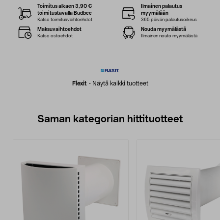
Toimitus alkaen 3,90 €
Ilmainen palautus
toimitustavalla Budbee
myymälään
Katso toimitusvaihtoehdot
365 päivän palautusoikeus
Maksuvaihtoehdot
Nouda myymälästä
Katso ostoehdot
Ilmainen nouto myymälästä
Flexit
-
Näytä kaikki tuotteet
Saman kategorian hittituotteet