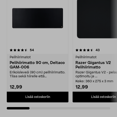
4.5 viidestä
arvostelut
4.5 viidestä
arvostelut
54
43
tähdestä
t
Pelihiirimatot
Pelihiirimatot
Pelihiirimatto 90 cm, Deltaco
Razer Gigantus V2
GAM-006
Pelihiirimatto
Erikoisleveä (90 cm) pelihiirimatto.
Razer Gigantus V2 - pel
Tilaa sekä hiirelle että
optimoitu ja ...
näppäimistölle. Pe...
Koko:
360 x 275 x 3 mm
12,99
12,99
Lisää ostoskoriin
Lisää ostoskoriin