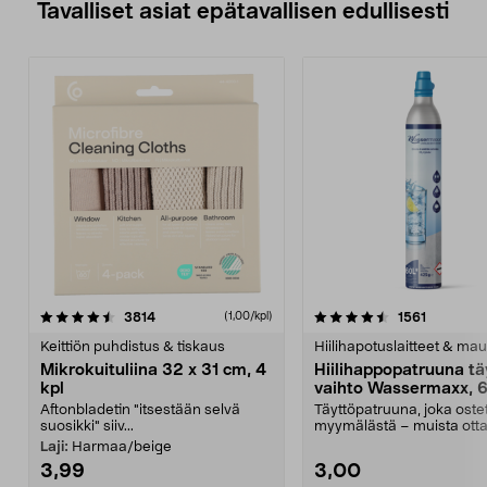
Tavalliset asiat epätavallisen edullisesti
4.5viidestä
arvostelut
4.5viidestä
arvostelu
3814
1561
(1,00/kpl)
tähdestä
t
Keittiön puhdistus & tiskaus
Hiilihapotuslaitteet & mau
Mikrokuituliina 32 x 31 cm, 4
Hiilihappopatruuna tä
kpl
vaihto Wassermaxx, 6
Aftonbladetin "itsestään selvä
Täyttöpatruuna, joka ost
suosikki" siiv...
myymälästä – muista ott
patruuna mukaasi m...
Laji:
Harmaa/beige
3,99
3,00