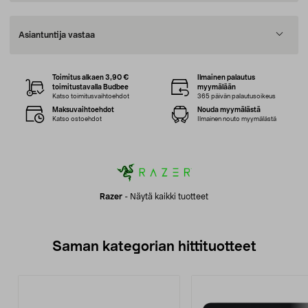
Asiantuntija vastaa
Toimitus alkaen 3,90 €
Ilmainen palautus
toimitustavalla Budbee
myymälään
Katso toimitusvaihtoehdot
365 päivän palautusoikeus
Maksuvaihtoehdot
Nouda myymälästä
Katso ostoehdot
Ilmainen nouto myymälästä
Razer
-
Näytä kaikki tuotteet
Saman kategorian hittituotteet