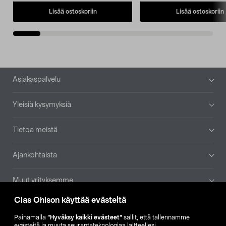
Lisää ostoskoriin
Lisää ostoskoriin
Alatunniste
Asiakaspalvelu
Yleisiä kysymyksiä
Tietoa meistä
Ajankohtaista
Muut yrityksemme
Clas Ohlson käyttää evästeitä
Etsi myymälä
Painamalla
”Hyväksy kaikki evästeet”
sallit, että tallennamme
evästeitä ja muuta seurantateknologiaa laitteellesi