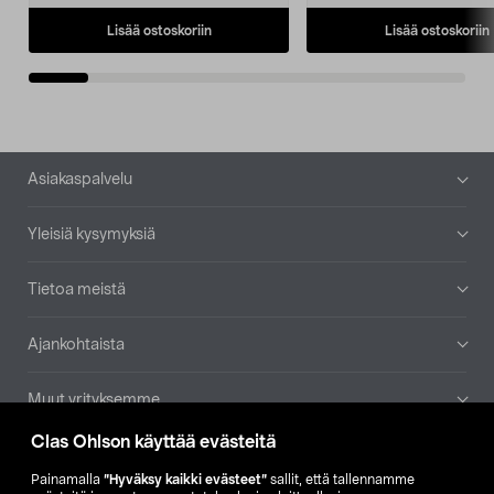
Lisää ostoskoriin
Lisää ostoskoriin
Alatunniste
Asiakaspalvelu
Yleisiä kysymyksiä
Tietoa meistä
Ajankohtaista
Muut yrityksemme
Clas Ohlson käyttää evästeitä
Etsi myymälä
Painamalla
”Hyväksy kaikki evästeet”
sallit, että tallennamme