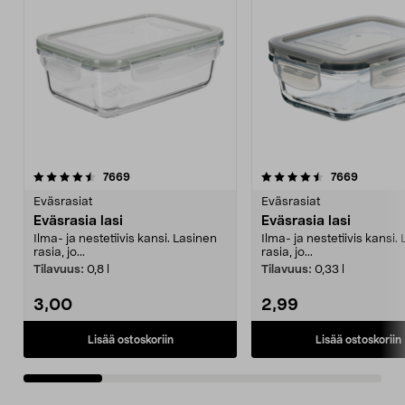
4.5 viidestä
arvostelut
4.5 viidestä
arvostel
7669
7669
tähdestä
t
Eväsrasiat
Eväsrasiat
Eväsrasia lasi
Eväsrasia lasi
Ilma- ja nestetiivis kansi. Lasinen
Ilma- ja nestetiivis kansi.
rasia, jo...
rasia, jo...
Tilavuus:
0,8 l
Tilavuus:
0,33 l
3,00
2,99
Lisää ostoskoriin
Lisää ostoskoriin