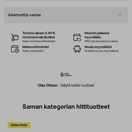
Asiantuntija vastaa
Toimitus alkaen 3,90 €
Ilmainen palautus
toimitustavalla Budbee
myymälään
Katso toimitusvaihtoehdot
365 päivän palautusoikeus
Maksuvaihtoehdot
Nouda myymälästä
Katso ostoehdot
Ilmainen nouto myymälästä
Clas Ohlson
-
Näytä kaikki tuotteet
Saman kategorian hittituotteet
Katso hinta