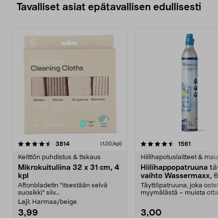
Tavalliset asiat epätavallisen edullisesti
4.5viidestä
arvostelut
4.5viidestä
arvostelu
3814
1561
(1,00/kpl)
tähdestä
t
Keittiön puhdistus & tiskaus
Hiilihapotuslaitteet & mau
Mikrokuituliina 32 x 31 cm, 4
Hiilihappopatruuna tä
kpl
vaihto Wassermaxx, 6
Aftonbladetin "itsestään selvä
Täyttöpatruuna, joka ost
suosikki" siiv...
myymälästä – muista ott
patruuna mukaasi m...
Laji:
Harmaa/beige
3,99
3,00