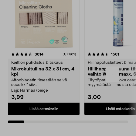
4.5viidestä
arvostelut
4.5viidestä
arvostelu
3814
1561
(1,00/kpl)
tähdestä
t
Keittiön puhdistus & tiskaus
Hiilihapotuslaitteet & mau
Mikrokuituliina 32 x 31 cm, 4
Hiilihappopatruuna tä
-
kpl
vaihto Wassermaxx, 6
Aftonbladetin "itsestään selvä
Täyttöpatruuna, joka ost
suosikki" siiv...
myymälästä – muista ott
patruuna mukaasi m...
Laji:
Harmaa/beige
3,99
3,00
Lisää ostoskoriin
Lisää ostoskoriin