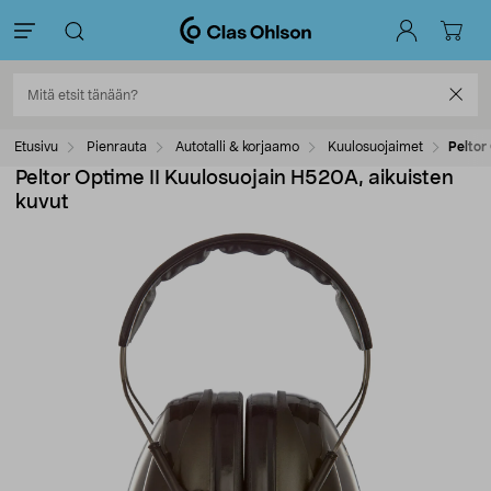
Etusivu
Pienrauta
Autotalli & korjaamo
Kuulosuojaimet
Peltor
Peltor Optime II Kuulosuojain H520A, aikuisten
kuvut