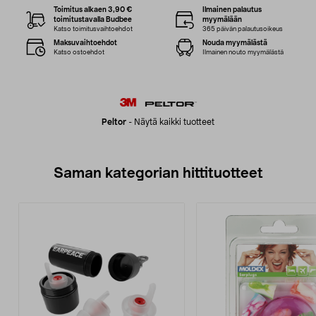
Toimitus alkaen 3,90 €
Ilmainen palautus
toimitustavalla Budbee
myymälään
Katso toimitusvaihtoehdot
365 päivän palautusoikeus
Maksuvaihtoehdot
Nouda myymälästä
Katso ostoehdot
Ilmainen nouto myymälästä
Peltor
-
Näytä kaikki tuotteet
Saman kategorian hittituotteet