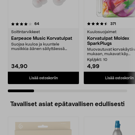
4.5 viidestä
arvostelut
4.5 viidestä
arvostelut
64
371
tähdestä
t
Soitintarvikkeet
Kuulosuojaimet
Earpeace Music Korvatulpat
Korvatulpat Moldex
SparkPlugs
Suojaa kuuloa ja kuuntele
musiikkia äänen säilyttäessä
Muovautuvat korvakäytä
luonnollisen sointunsa. E...
mukaan, mukavat käy...
Kpl/pkt:
10
34,90
4,99
Lisää ostoskoriin
Lisää ostoskoriin
Tavalliset asiat epätavallisen edullisesti