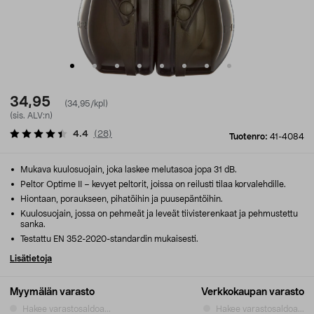
34,95
(34,95/kpl)
(sis. ALV:n)
4.4
(
28
)
Tuotenro:
41-4084
Mukava kuulosuojain, joka laskee melutasoa jopa 31 dB.
Peltor Optime II – kevyet peltorit, joissa on reilusti tilaa korvalehdille.
Hiontaan, poraukseen, pihatöihin ja puusepäntöihin.
Kuulosuojain, jossa on pehmeät ja leveät tiivisterenkaat ja pehmustettu
sanka.
Testattu EN 352-2020-standardin mukaisesti.
Lisätietoja
Myymälän varasto
Verkkokaupan varasto
Hakee varastosaldoa...
Hakee varastosaldoa...