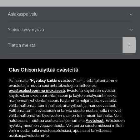
Alatunniste
Asiakaspalvelu
Yleisiä kysymyksiä
Product
+
Tietoa meistä
quantity
Ajankohtaista
Clas Ohlson käyttää evästeitä
Muut yrityksemme
Painamalla
”Hyväksy kaikki evästeet”
sallit, että tallennamme
evästeitä ja muuta seurantateknologiaa laitteellesi
evästeselosteemme mukaisesti
. Evästeitä käytetään sivuston
Etsi myymälä
käyttökokemuksen parantamiseen ja käytön analysointiin sekä
mainonnan kohdentamiseen. Käytämme neljänlaisia evästeitä:
välttämättömät, toiminnalliset, analyyttiset ja mainosevästeet.
SE
NO
FI
Välttämättömiin evästeisiin ei tarvita suostumustasi, sillä ne ovat
välttämättömiä verkkosivuston sisällön toimimisen kannalta. Voit
FI
SV
halutessasi muuttaa asetuksiasi painamalla
Asetukset
. Evästeiden
hyväksyminen on vapaaehtoista. Voit perua suostumuksesi milloin
vain muuttamalla evästeasetuksiasi, apua saat tarvittaessa
asiakaspalvelustamme.