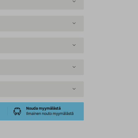
Nouda myymälästä
Ilmainen nouto myymälästä