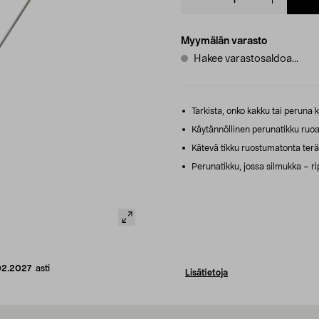
quantity
Myymälän varasto
Hakee varastosaldoa...
Tarkista, onko kakku tai peruna 
Käytännöllinen perunatikku ruoa
Kätevä tikku ruostumatonta terä
Perunatikku, jossa silmukka – ri
02.2027
asti
Lisätietoja