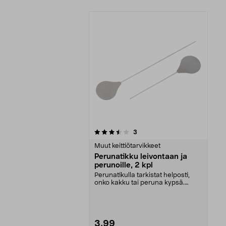
5viidestä
arvostelut
3
tähdestä
Muut keittiötarvikkeet
Perunatikku leivontaan ja
perunoille, 2 kpl
Perunatikulla tarkistat helposti,
onko kakku tai peruna kypsä.
Ruostumattomasta ...
3,99