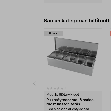
Lisää ostoskoriin
Saman kategorian hittituott
Uutuus
4.5 viidestä
arvostelut
0
0 viidestä
tähdestä
tähdestä
Muut keittiötarvikkeet
Pizzatäyteasema, 5 astiaa,
ruostumaton teräs
Pidä ainekset järjestyksessä –