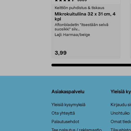
tähdestä
tähdestä
Keittiön puhdistus & tiskaus
Mikrokuituliina 32 x 31 cm, 4
kpl
Aftonbladetin "itsestään selvä
suosikki" siiv...
Laji:
Harmaa/beige
3,99
Lisää ostoskoriin
Alatunniste
Asiakaspalvelu
Yleisiä k
Yleisiä kysymyksiä
Kirjaudu s
Ota yhteyttä
Unohtuiko
Palautusehdot
Omat tied
Tee palautus / reklamaatio
Tilaushisto