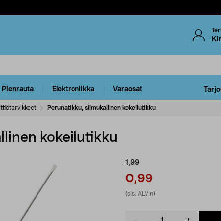
Ter
Ki
Pienrauta
Elektroniikka
Varaosat
Tarjo
ttiötarvikkeet
Perunatikku, silmukallinen kokeilutikku
llinen kokeilutikku
1,99
0,99
(sis. ALV:n)
Product