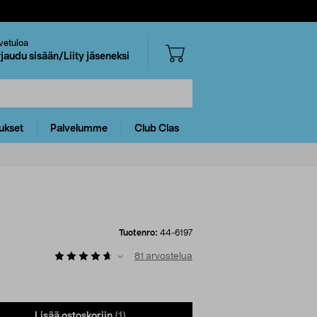
vetuloa
rjaudu sisään/Liity jäseneksi
ukset
Palvelumme
Club Clas
Tuotenro:
44-6197
81
arvostelua
Lisää ostoskoriin
(1)