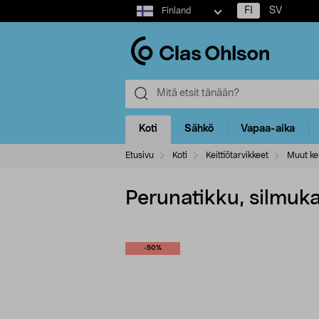
Select
FI
SV
Finland
market
Koti
Sähkö
Vapaa-aika
Etusivu
Koti
Keittiötarvikkeet
Muut kei
Perunatikku, silmuka
-50%