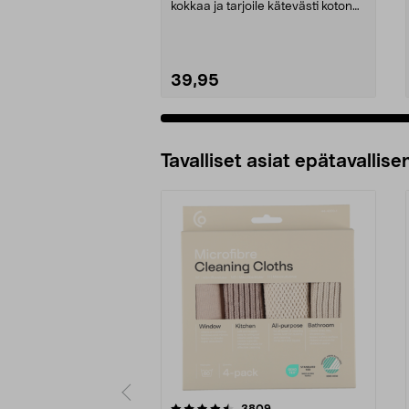
kokkaa ja tarjoile kätevästi kotona.
Ruostumattom...
39,95
Tavalliset asiat epätavallisen
5viidestä
4.5viidestä
arvostelut
3809