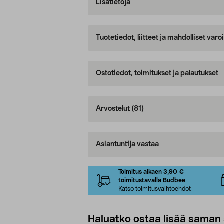
Lisätietoja
Tuotetiedot, liitteet ja mahdolliset var
Ostotiedot, toimitukset ja palautukset
Arvostelut
(81)
Asiantuntija vastaa
Toimitus alkaen 3,90 €
toimitustavalla Budbee
Katso toimitusvaihtoehdot
Haluatko ostaa lisää saman 