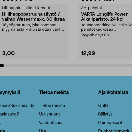
tähdestä
Hiilihapotuslaitteet & maut
AA-paristot
Hiilihappopatruuna täyttö /
VARTA Longlife Power
vaihto Wassermaxx, 60 litraa
Alkaliparisto, 24 kpl
Täyttöpatruuna, joka ostetaan
Joutsenmerkityt AA- tai AA
myymälästä – muista ottaa vanha
paristot kaukosää...
patruuna mukaasi m...
Tyyppi:
AA/LR6
3,00
12,99
Lisää ostoskoriin
Lisää ostoskoriin
ysymyksiä
Tietoa meistä
Ajankohtaista
isään/Rekisteröidy
Tietoa meistä
Grillit
 salasana?
Uutishuone
Säilytys
ot
Vastuullisuus
Painepesurit
ria
Ura
Ruohotrimmerit