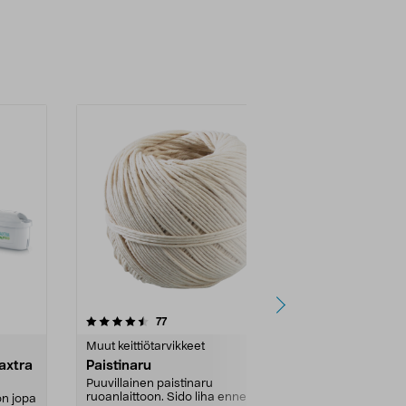
4.5 viidestä
arvostelut
4.5
77
tähdestä
tähdestä
Muut keittiötarvikkeet
Kattaus
axtra
Paistinaru
Talouspaper
Puuvillainen paistinaru
Teline talousp
ruoanlaittoon. Sido liha ennen
talouspaperi a
on jopa