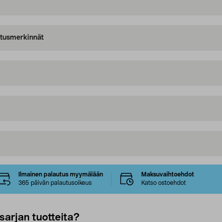
oitusmerkinnät
Ilmainen palautus myymälään
Maksuvaihtoehdot
365 päivän palautusoikeus
Katso ostoehdot
sarjan tuotteita?