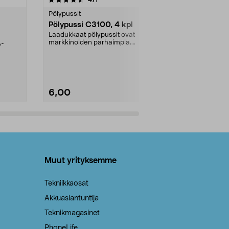
tähdestä
tähdestä
Pölypussit
Kierrätys & ro
Pölypussi C3100, 4 kpl
Roskapussi,
kahvat, 30 l
Laadukkaat pölypussit ovat
markkinoiden parhaimpia.
A-
Testivoittaja 
Kestävä, jopa 50 % suurempi ...
roskapussi u
Roskapussi, jo
6,00
2,00
Lisää ostoskoriin
Lisää
Muut yrityksemme
Tekniikkaosat
Akkuasiantuntija
Teknikmagasinet
PhoneLife