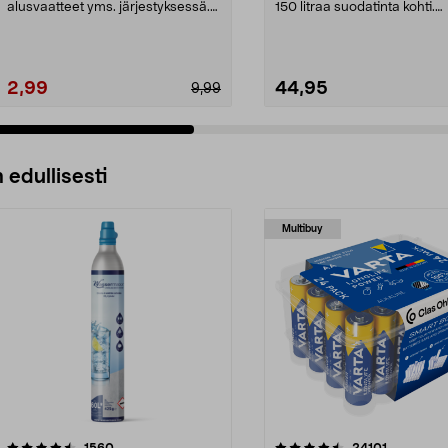
alusvaatteet yms. järjestyksessä.
150 litraa suodatinta kohti.
Säilytysratka...
Vähentää tehokkaas...
2,99
44,95
9,99
 edullisesti
Multibuy
4.5viidestä
arvostelut
4.5viidestä
arvostelut
1560
24101