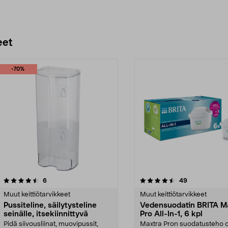
eet
-70%
4.5 viidestä
arvostelut
4.5 viidestä
arvostelut
6
49
tähdestä
Muut keittiötarvikkeet
Muut keittiötarvikkeet
Pussiteline, säilytysteline
Vedensuodatin BRITA M
seinälle, itsekiinnittyvä
Pro All-In-1, 6 kpl
Pidä siivousliinat, muovipussit,
Maxtra Pron suodatusteho 