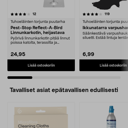
4.0 viidestä
arvostelut
3.0 viidestä
arvostelut
12
119
tähdestä
t
Tuhoeläinten torjunta puutarha
Tuhoeläinten torjunta pu
Pest-Stop Reflect-A-Bird
Ikkunatarra varpush
Linnunkarkotin, heijastava
Säänkestävä varpushau
siluetti. Estää lintuja len
Pyörivä linnunkarkotin pitää linnut
ikkunoihin kasvihuon...
poissa katolta, terassilta ja
puutarhasta. P...
24,95
6,99
Lisää ostoskoriin
Lisää ostoskoriin
Tavalliset asiat epätavallisen edullisesti