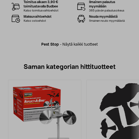
Toimitus alkaen 3,90 €
Ilmainen palautus
toimitustavalla Budbee
myymälään
Katso toimitusvaihtoehdot
365 päivän palautusoikeus
Maksuvaihtoehdot
Nouda myymälästä
Katso ostoehdot
Ilmainen nouto myymälästä
Pest Stop
-
Näytä kaikki tuotteet
Saman kategorian hittituotteet