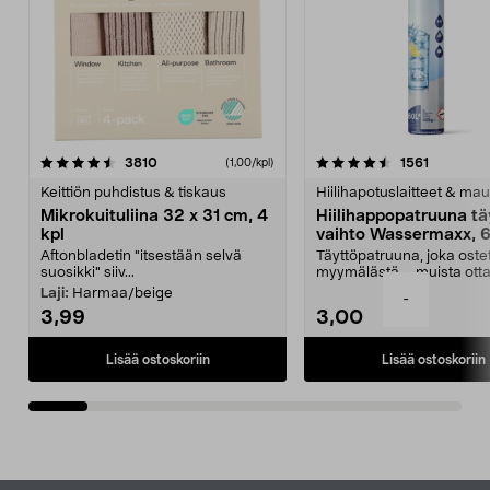
4.5viidestä
arvostelut
4.5viidestä
arvostelu
3810
1561
(1,00/kpl)
tähdestä
t
Keittiön puhdistus & tiskaus
Hiilihapotuslaitteet & mau
Mikrokuituliina 32 x 31 cm, 4
Hiilihappopatruuna tä
kpl
vaihto Wassermaxx, 6
Aftonbladetin "itsestään selvä
Täyttöpatruuna, joka ost
suosikki" siiv...
myymälästä – muista ott
patruuna mukaasi m...
Laji:
Harmaa/beige
-
3,99
3,00
Lisää ostoskoriin
Lisää ostoskoriin