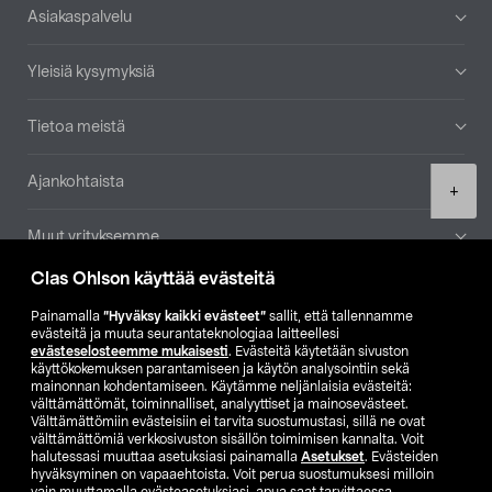
Alatunniste
Asiakaspalvelu
Yleisiä kysymyksiä
Tietoa meistä
Ajankohtaista
Product
+
quantity
Muut yrityksemme
Clas Ohlson käyttää evästeitä
Etsi myymälä
Painamalla
”Hyväksy kaikki evästeet”
sallit, että tallennamme
evästeitä ja muuta seurantateknologiaa laitteellesi
SE
NO
FI
evästeselosteemme mukaisesti
. Evästeitä käytetään sivuston
käyttökokemuksen parantamiseen ja käytön analysointiin sekä
FI
SV
mainonnan kohdentamiseen. Käytämme neljänlaisia evästeitä:
välttämättömät, toiminnalliset, analyyttiset ja mainosevästeet.
Välttämättömiin evästeisiin ei tarvita suostumustasi, sillä ne ovat
välttämättömiä verkkosivuston sisällön toimimisen kannalta. Voit
halutessasi muuttaa asetuksiasi painamalla
Asetukset
. Evästeiden
hyväksyminen on vapaaehtoista. Voit perua suostumuksesi milloin