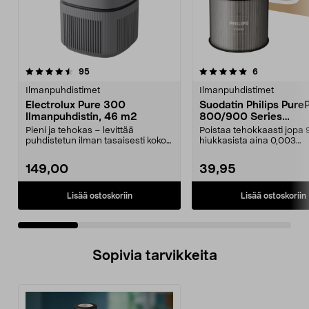
5.0 viidestä
arvostelut
5.0 viidestä
arvostelut
95
6
tähdestä
t
Ilmanpuhdistimet
Ilmanpuhdistimet
Electrolux Pure 300
Suodatin Philips Pure
Ilmanpuhdistin, 46 m2
800/900 Series
Ilmanpuhdistimeen,
Pieni ja tehokas – levittää
Poistaa tehokkaasti jopa 
FY0900/30
puhdistetun ilman tasaisesti koko
hiukkasista aina 0,003
huoneeseen. Electr...
mikrometrin kokoon asti....
149,00
39,95
Lisää ostoskoriin
Lisää ostoskoriin
Sopivia tarvikkeita