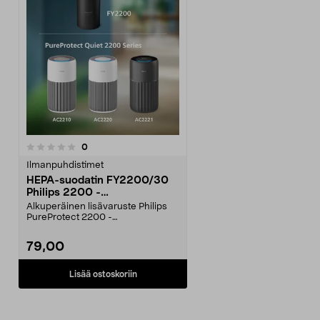
arvostelut
0
Ilmanpuhdistimet
HEPA-suodatin FY2200/30
Philips 2200 -
ilmanpuhdistimeen
Alkuperäinen lisävaruste Philips
PureProtect 2200 -
ilmanpuhdistimeen. Philips HE...
79,00
Lisää ostoskoriin