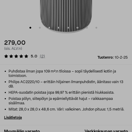
279,00
(sis. ALV:n)
5.0
(
2
)
Tuotenro:
10-2-25
Puhdistaa ilman jopa 109 m²:n tiloissa – sopii täydellisesti kotiin ja
toimistoon.
Philips AC2220/10 – erittäin hiljainen ilmanpuhdistin, äänitaso vain 13
dB.
HEPA-suodatin poistaa jopa 99,97 % erittäin pienistä hiukkasista.
Poistaa pölyn, siitepölyn ja epämiellyttävät hajut – raikkaampaa
sisäilmaa.
Mitat: 28,0 x 28,0 x 48,6 cm. Väri: valkoinen. Johdon pituus: 1,5 metriä.
Lisätietoja
Myymälän varasto
Verkkokaupan varasto