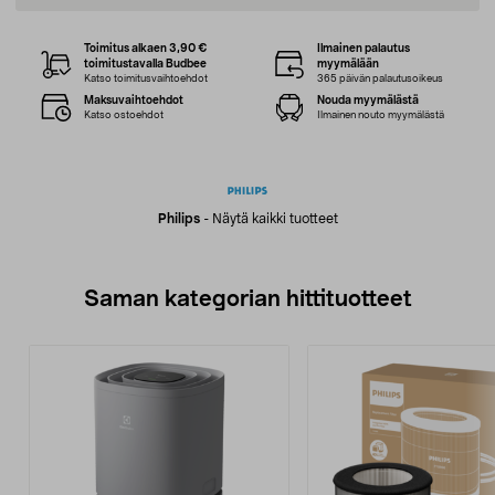
Toimitus alkaen 3,90 €
Ilmainen palautus
toimitustavalla Budbee
myymälään
Katso toimitusvaihtoehdot
365 päivän palautusoikeus
Maksuvaihtoehdot
Nouda myymälästä
Katso ostoehdot
Ilmainen nouto myymälästä
Philips
-
Näytä kaikki tuotteet
Saman kategorian hittituotteet