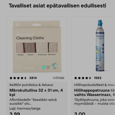
Tavalliset asiat epätavallisen edullisesti
4.5viidestä
arvostelut
4.5viidestä
arvostelu
3814
1563
(1,00/kpl)
tähdestä
t
Keittiön puhdistus & tiskaus
Hiilihapotuslaitteet & mau
Mikrokuituliina 32 x 31 cm, 4
Hiilihappopatruuna tä
kpl
vaihto Wassermaxx, 6
Aftonbladetin "itsestään selvä
Täyttöpatruuna, joka ost
suosikki" siiv...
myymälästä – muista ott
patruuna mukaasi m...
Laji:
Harmaa/beige
3,99
3,00