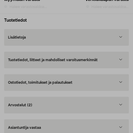
Hakee varastosaldoa...
Hakee varastosaldoa...
Tuotetiedot
Lisätietoja
Tuotetiedot, liitteet ja mahdolliset varoitusmerkinnät
Ostotiedot, toimitukset ja palautukset
Arvostelut
(2)
Asiantuntija vastaa