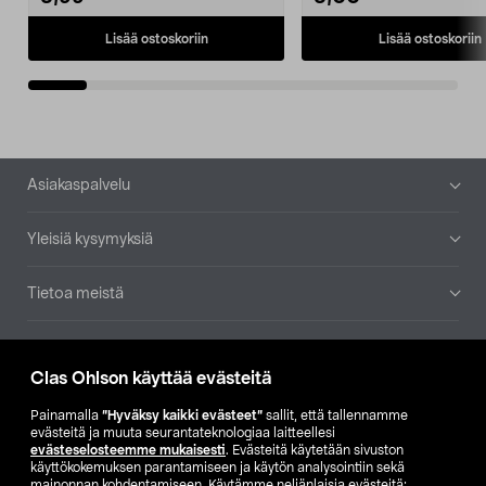
Lisää ostoskoriin
Lisää ostoskoriin
Alatunniste
Asiakaspalvelu
Yleisiä kysymyksiä
Tietoa meistä
Ajankohtaista
Clas Ohlson käyttää evästeitä
Muut yrityksemme
Painamalla
”Hyväksy kaikki evästeet”
sallit, että tallennamme
evästeitä ja muuta seurantateknologiaa laitteellesi
evästeselosteemme mukaisesti
. Evästeitä käytetään sivuston
Etsi myymälä
käyttökokemuksen parantamiseen ja käytön analysointiin sekä
mainonnan kohdentamiseen. Käytämme neljänlaisia evästeitä: