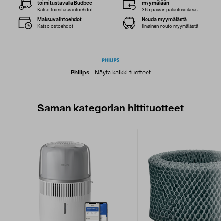
toimitustavalla Budbee
myymälään
Katso toimitusvaihtoehdot
365 päivän palautusoikeus
Maksuvaihtoehdot
Nouda myymälästä
Katso ostoehdot
Ilmainen nouto myymälästä
Philips
-
Näytä kaikki tuotteet
Saman kategorian hittituotteet