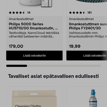
4.5 viidestä
arvostelut
4.0 viidestä
arvostelut
14
181
tähdestä
t
Ilmankostuttimet
Ilmankostuttimet
Philips 5000 Series
Ilmankostuttimen suo
HU5710/00 Ilmankostutin, 56
Philips FY2401/30
m2
Testivoittaja. NanoCloud-tekniikka
Vaihtosuodatin mm.
vähentää bakteerien määrää
ilmankostuttimiin Philips 
ilmassa jopa 99 pr...
HU4813. Parhaan suoritusk
179,00
19,99
Lisää ostoskoriin
Lisää ostoskoriin
Tavalliset asiat epätavallisen edullisesti