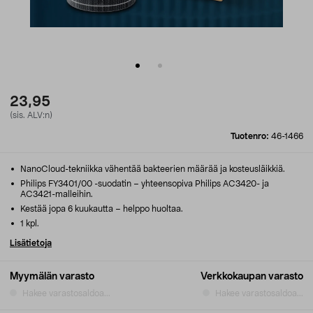
23,95
(sis. ALV:n)
Tuotenro:
46-1466
NanoCloud-tekniikka vähentää bakteerien määrää ja kosteusläikkiä.
Philips FY3401/00 -suodatin – yhteensopiva Philips AC3420- ja
AC3421-malleihin.
Kestää jopa 6 kuukautta – helppo huoltaa.
1 kpl.
Lisätietoja
Myymälän varasto
Verkkokaupan varasto
Hakee varastosaldoa...
Hakee varastosaldoa...