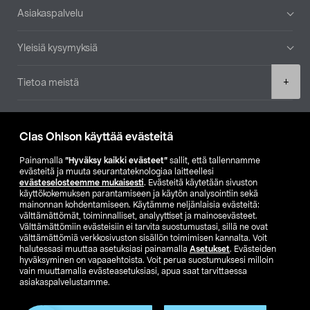
Alatunniste
Asiakaspalvelu
Yleisiä kysymyksiä
Product
+
Tietoa meistä
quantity
Ajankohtaista
Clas Ohlson käyttää evästeitä
Muut yrityksemme
Painamalla
”Hyväksy kaikki evästeet”
sallit, että tallennamme
evästeitä ja muuta seurantateknologiaa laitteellesi
evästeselosteemme mukaisesti
. Evästeitä käytetään sivuston
Etsi myymälä
käyttökokemuksen parantamiseen ja käytön analysointiin sekä
mainonnan kohdentamiseen. Käytämme neljänlaisia evästeitä:
välttämättömät, toiminnalliset, analyyttiset ja mainosevästeet.
SE
NO
FI
Välttämättömiin evästeisiin ei tarvita suostumustasi, sillä ne ovat
välttämättömiä verkkosivuston sisällön toimimisen kannalta. Voit
FI
SV
halutessasi muuttaa asetuksiasi painamalla
Asetukset
. Evästeiden
hyväksyminen on vapaaehtoista. Voit perua suostumuksesi milloin
vain muuttamalla evästeasetuksiasi, apua saat tarvittaessa
asiakaspalvelustamme.