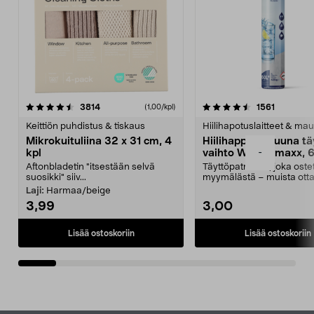
4.5viidestä
arvostelut
4.5viidestä
arvostelu
3814
1561
(1,00/kpl)
tähdestä
t
Keittiön puhdistus & tiskaus
Hiilihapotuslaitteet & mau
Mikrokuituliina 32 x 31 cm, 4
Hiilihappopatruuna tä
-
kpl
vaihto Wassermaxx, 6
Aftonbladetin "itsestään selvä
Täyttöpatruuna, joka ost
suosikki" siiv...
myymälästä – muista ott
patruuna mukaasi m...
Laji:
Harmaa/beige
3,99
3,00
Lisää ostoskoriin
Lisää ostoskoriin