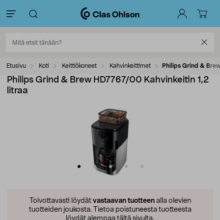
Etusivu
Koti
Keittiökoneet
Kahvinkeittimet
Philips Grind & Brew
Philips Grind & Brew HD7767/00 Kahvinkeitin 1,2
litraa
Toivottavasti löydät
vastaavan tuotteen
alla olevien
tuotteiden joukosta.
Tietoa poistuneesta tuotteesta
löydät alempaa tältä sivulta.