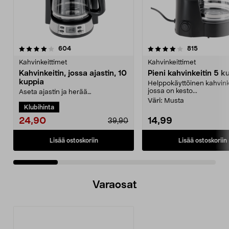
4.0 viidestä
arvostelut
4.5 viidestä
arvostelut
604
815
tähdestä
t
Kahvinkeittimet
Kahvinkeittimet
Kahvinkeitin, jossa ajastin, 10
Pieni kahvinkeitin 5 k
kuppia
Helppokäyttöinen kahvinke
jossa on kesto...
Aseta ajastin ja herää
vastakeitetyn kahvin tuoksuun.
Väri:
Musta
Klubihinta
Kahvinkeitin – 10 kuppia, ...
24,90
14,99
39,90
Lisää ostoskoriin
Lisää ostoskoriin
Varaosat