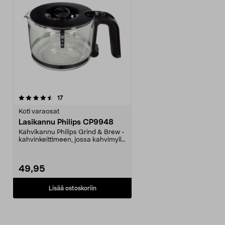
arvostelut
17
Koti varaosat
Lasikannu Philips CP9948
Kahvikannu Philips Grind & Brew -
kahvinkeittimeen, jossa kahvimylly.
Sopii seura...
49,95
Lisää ostoskoriin