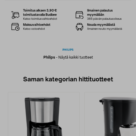
Toimitus alkaen 3,90 €
Ilmainen palautus
toimitustavalla Budbee
myymälään
Katso toimitusvaihtoehdot
365 päivän palautusoikeus
Maksuvaihtoehdot
Nouda myymälästä
Katso ostoehdot
Ilmainen nouto myymälästä
Philips
-
Näytä kaikki tuotteet
Saman kategorian hittituotteet