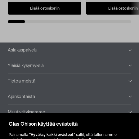
Lisää ostoskoriin
Lisää ostoskoriin
Alatunniste
Asiakaspalvelu
Yleisiä kysymyksiä
Tietoa meistä
Ajankohtaista
Muut yrityksemme
Clas Ohlson käyttää evästeitä
Etsi myymälä
Painamalla
”Hyväksy kaikki evästeet”
sallit, että tallennamme