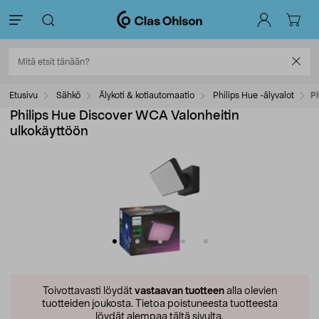
Etusivu
Sähkö
Älykoti & kotiautomaatio
Philips Hue -älyvalot
Ph
Philips Hue Discover WCA Valonheitin
ulkokäyttöön
Toivottavasti löydät
vastaavan tuotteen
alla olevien
tuotteiden joukosta.
Tietoa poistuneesta tuotteesta
löydät alempaa tältä sivulta.