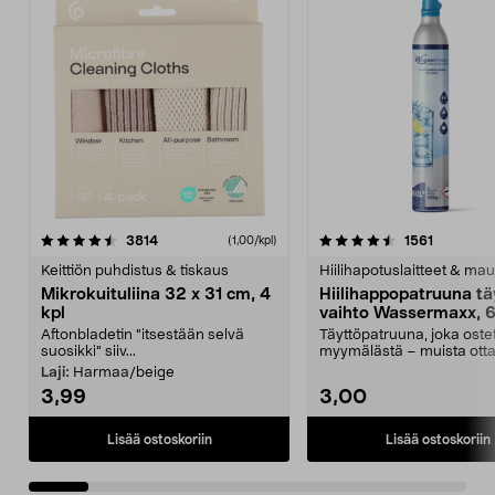
4.5viidestä
arvostelut
4.5viidestä
arvostelu
3814
1561
(1,00/kpl)
tähdestä
t
Keittiön puhdistus & tiskaus
Hiilihapotuslaitteet & mau
Mikrokuituliina 32 x 31 cm, 4
Hiilihappopatruuna tä
kpl
vaihto Wassermaxx, 6
Aftonbladetin "itsestään selvä
Täyttöpatruuna, joka ost
suosikki" siiv...
myymälästä – muista ott
patruuna mukaasi m...
Laji:
Harmaa/beige
3,99
3,00
Lisää ostoskoriin
Lisää ostoskoriin