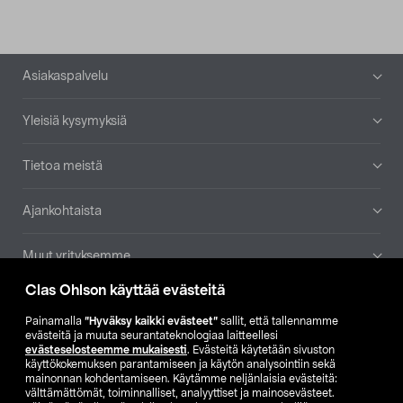
Alatunniste
Asiakaspalvelu
Yleisiä kysymyksiä
Tietoa meistä
Ajankohtaista
Muut yrityksemme
Clas Ohlson käyttää evästeitä
Etsi myymälä
Painamalla
”Hyväksy kaikki evästeet”
sallit, että tallennamme
evästeitä ja muuta seurantateknologiaa laitteellesi
SE
NO
FI
evästeselosteemme mukaisesti
. Evästeitä käytetään sivuston
käyttökokemuksen parantamiseen ja käytön analysointiin sekä
FI
SV
mainonnan kohdentamiseen. Käytämme neljänlaisia evästeitä:
välttämättömät, toiminnalliset, analyyttiset ja mainosevästeet.