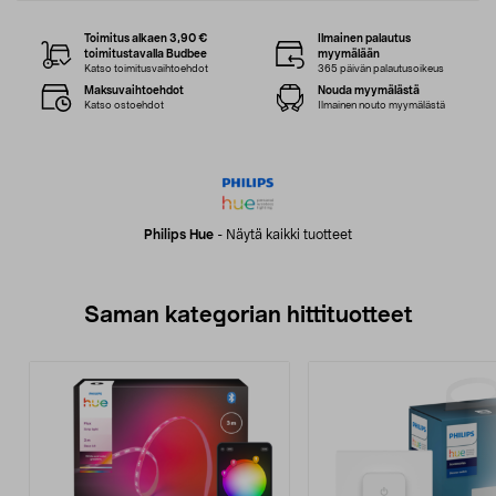
Toimitus alkaen 3,90 €
Ilmainen palautus
toimitustavalla Budbee
myymälään
Katso toimitusvaihtoehdot
365 päivän palautusoikeus
Maksuvaihtoehdot
Nouda myymälästä
Katso ostoehdot
Ilmainen nouto myymälästä
Philips Hue
-
Näytä kaikki tuotteet
Saman kategorian hittituotteet