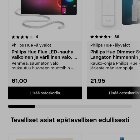
4.5 viidestä
arvostelut
arvostelut
4
89
0.0 viidestä
tähdestä
t
Philips Hue -älyvalot
Philips Hue -älyvalot
Philips Hue Flux LED-nauha
Philips Hue Dimmer S
valkoinen ja värillinen valo, 3
Langaton himmennin 
metriä
kaukosäädin
Pehmeä, saumaton valo
Kauko-ohjaa Philips Hue 
mukautuu huoneen muotoihin –
järjestelmän lamppuja.
täydellinen pelinurkkaukseen,...
Paristokäyttöinen – ei johto
61,00
21,95
Lisää ostoskoriin
Lisää ostoskoriin
Tavalliset asiat epätavallisen edullisesti