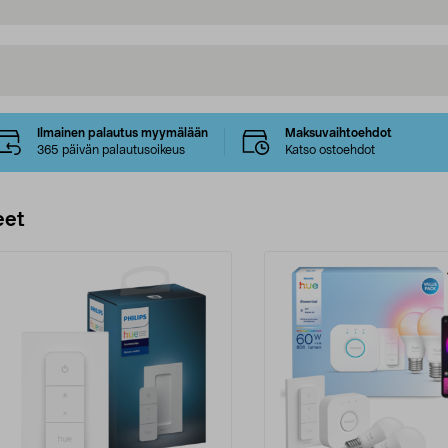
Ilmainen palautus myymälään
Maksuvaihtoehdot
365 päivän palautusoikeus
Katso ostoehdot
eet