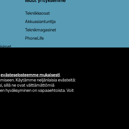
Muut yrityksemme
Tekniikkaosat
Akkuasiantuntija
Teknikmagasinet
PhoneLife
isimet
i
evästeselosteemme mukaisesti
.
miseen. Käytämme neljänlaisia evästeitä:
i, sillä ne ovat välttämättömiä
den hyväksyminen on vapaaehtoista. Voit
si myymälä