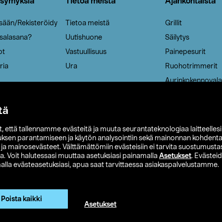
ysymyksiä
Tietoa meistä
Ajankohtaista
isään/Rekisteröidy
Tietoa meistä
Grillit
 salasana?
Uutishuone
Säilytys
ot
Vastuullisuus
Painepesurit
ria
Ura
Ruohotrimmerit
Aurinkokennovala
tä
it, että tallennamme evästeitä ja muuta seurantateknologiaa laitteelles
uksen parantamiseen ja käytön analysointiin sekä mainonnan kohdenta
t ja mainosevästeet. Välttämättömiin evästeisiin ei tarvita suostumustas
a. Voit halutessasi muuttaa asetuksiasi painamalla
Asetukset
. Evästei
lla evästeasetuksiasi, apua saat tarvittaessa asiakaspalvelustamme.
 Ohlson
Club Clas
Ostoehdot
Tietosuojaseloste
Et
Näytä hinnat ilman ALV:a
Poista kaikki
Asetukset