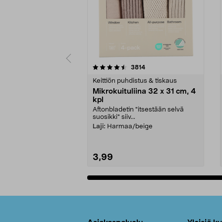
5viidestä
4.5viidestä
arvostelut
3814
tähdestä
tähdestä
Keittiön puhdistus & tiskaus
Mikrokuituliina 32 x 31 cm, 4
kpl
Aftonbladetin "itsestään selvä
suosikki" siiv...
Laji:
Harmaa/beige
3,99
Lisää ostoskoriin
Alatunniste