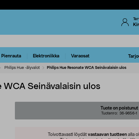
Ter
Ki
Pienrauta
Elektroniikka
Varaosat
Tarjo
Philips Hue -älyvalot
Philips Hue Resonate WCA Seinävalaisin ulos
e WCA Seinävalaisin ulos
Tuote on poistunut
Tuotenro:
36-9656-1
Toivottavasti löydät
vastaavan tuotteen
alla o