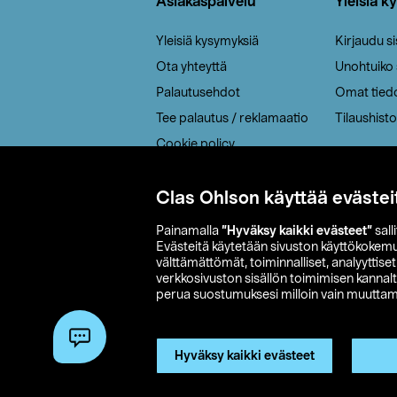
Asiakaspalvelu
Yleisiä k
Yleisiä kysymyksiä
Kirjaudu s
Ota yhteyttä
Unohtuiko
Palautusehdot
Omat tied
Tee palautus / reklamaatio
Tilaushisto
Cookie policy
Toimitustavat
Saavutettavuus
Clas Ohlson käyttää evästei
Painamalla
”Hyväksy kaikki evästeet”
sall
Evästeitä käytetään sivuston käyttökokem
välttämättömät, toiminnalliset, analyyttise
verkkosivuston sisällön toimimisen kannalt
perua suostumuksesi milloin vain muuttama
© 2026 Clas
Hyväksy kaikki evästeet