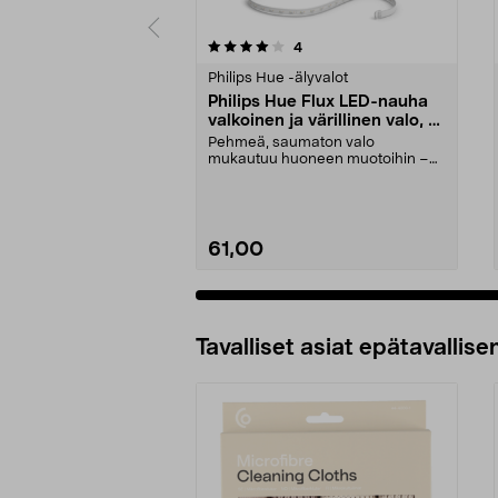
0 viidestä
4.5 viidestä
arvostelut
4
tähdestä
tähdestä
Philips Hue -älyvalot
Philips Hue Flux LED-nauha
valkoinen ja värillinen valo, 3
metriä
Pehmeä, saumaton valo
mukautuu huoneen muotoihin –
täydellinen pelinurkkaukseen,...
61,00
Tavalliset asiat epätavallisen