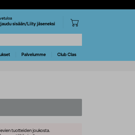
vetuloa
rjaudu sisään/Liity jäseneksi
ukset
Palvelumme
Club Clas
levien tuotteiden joukosta.