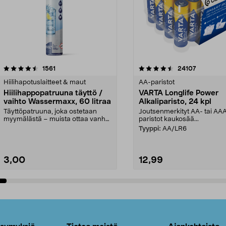
4.5viidestä
arvostelut
4.5viidestä
arvostelut
1561
24107
tähdestä
Hiilihapotuslaitteet & maut
AA-paristot
Hiilihappopatruuna täyttö /
VARTA Longlife Power
vaihto Wassermaxx, 60 litraa
Alkaliparisto, 24 kpl
Täyttöpatruuna, joka ostetaan
Joutsenmerkityt AA- tai AA
myymälästä – muista ottaa vanha
paristot kaukosää...
patruuna mukaasi m...
Tyyppi:
AA/LR6
3,00
12,99
Lisää ostoskoriin
Lisää ostoskoriin