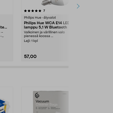
4.5 viidestä
arvostelut
5.0
7
1
tähdestä
tähdestä
Philips Hue -älyvalot
Philips Hue -ä
Philips Hue WCA E14 LED-
Philips Hue
ite
lamppu 5,1 W Bluetooth
Virtakytkin
ö –
Valkoinen ja värillinen valo
Ohjaa Philips
 -
pienessä koossa ...
manuaalisesti 
Laji:
1 kpl
Väri:
Valkoin
57,00
44,95