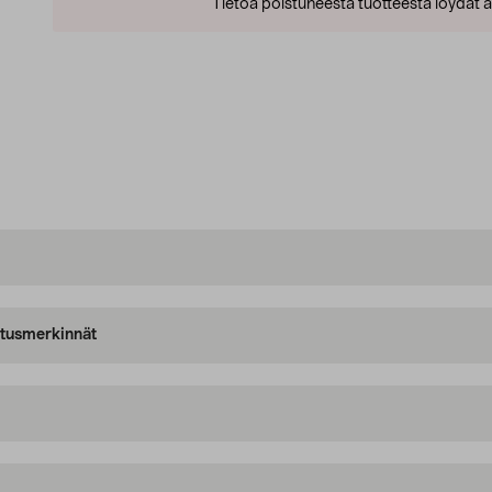
Tietoa poistuneesta tuotteesta löydät al
oitusmerkinnät