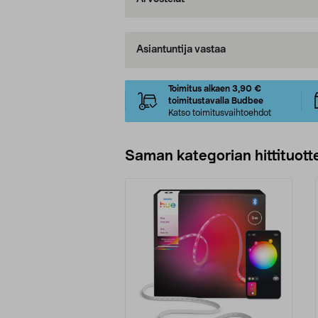
Asiantuntija vastaa
Toimitus alkaen 3,90 €
toimitustavalla Budbee
Katso toimitusvaihtoehdot
Saman kategorian hittituott