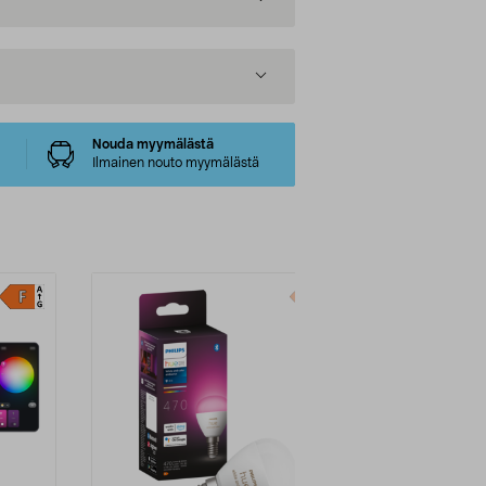
Nouda myymälästä
Ilmainen nouto myymälästä