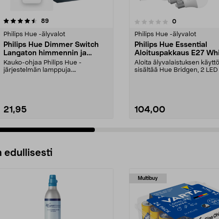
arvostelut
5.0 viidestä
89
arvostelut
0
0.0 viidestä
tähdestä
Philips Hue -älyvalot
Philips Hue -älyvalot
Philips Hue Dimmer Switch
Philips Hue Essential
Langaton himmennin ja
Aloituspakkaus E27 Wh
kaukosäädin
and Colour Ambiance
Kauko-ohjaa Philips Hue -
Aloita älyvalaistuksen käytt
järjestelmän lamppuja.
sisältää Hue Bridgen, 2 LED
Paristokäyttöinen – ei johtoja, ...
lamppua E27 ja himm...
21,95
104,00
 edullisesti
Multibuy