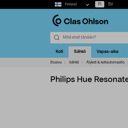
Select
FI
SV
Finland
market
Koti
Sähkö
Vapaa-aika
Etusivu
Sähkö
Älykoti & kotiautomaatio
Philips Hue Resonat