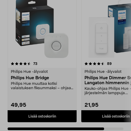
4.5viidestä
arvostelut
arvostelut
73
89
tähdestä
Philips Hue -älyvalot
Philips Hue -älyvalot
Philips Hue Bridge
Philips Hue Dimmer S
Langaton himmennin 
Philips Hue muuttaa kotisi
kaukosäädin
valaistuksen fiksummaksi – ohjaa
Kauko-ohjaa Philips Hue 
valoja mistä vain. L...
järjestelmän lamppuja.
Paristokäyttöinen – ei johto
49,95
21,95
Lisää ostoskoriin
Lisää ostoskoriin