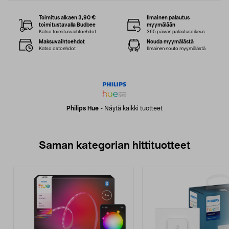
Toimitus alkaen 3,90 €
Ilmainen palautus
toimitustavalla Budbee
myymälään
Katso toimitusvaihtoehdot
365 päivän palautusoikeus
Maksuvaihtoehdot
Nouda myymälästä
Katso ostoehdot
Ilmainen nouto myymälästä
Philips Hue
-
Näytä kaikki tuotteet
Saman kategorian hittituotteet