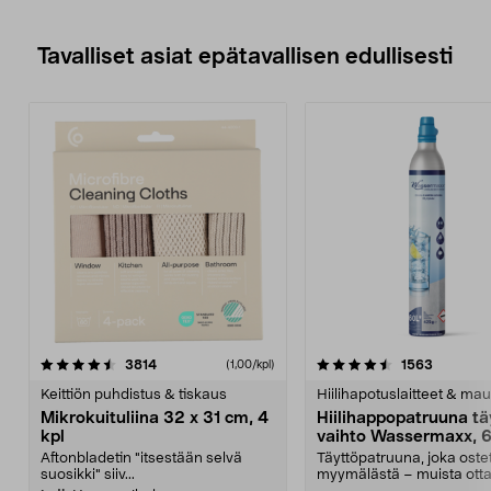
Tavalliset asiat epätavallisen edullisesti
4.5viidestä
arvostelut
4.5viidestä
arvostelu
3814
1563
(1,00/kpl)
tähdestä
t
Keittiön puhdistus & tiskaus
Hiilihapotuslaitteet & mau
Mikrokuituliina 32 x 31 cm, 4
Hiilihappopatruuna tä
kpl
vaihto Wassermaxx, 6
Aftonbladetin "itsestään selvä
Täyttöpatruuna, joka ost
suosikki" siiv...
myymälästä – muista ott