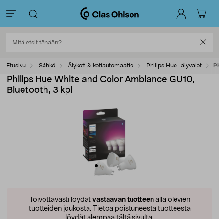
Etusivu
Sähkö
Älykoti & kotiautomaatio
Philips Hue -älyvalot
Ph
Philips Hue White and Color Ambiance GU10,
Bluetooth, 3 kpl
Toivottavasti löydät
vastaavan tuotteen
alla olevien
tuotteiden joukosta.
Tietoa poistuneesta tuotteesta
löydät alempaa tältä sivulta.