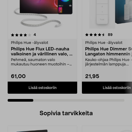
4.5 viidestä
arvostelut
arvostelut
4
89
0.0 viidestä
tähdestä
t
Philips Hue -älyvalot
Philips Hue -älyvalot
Philips Hue Flux LED-nauha
Philips Hue Dimmer S
valkoinen ja värillinen valo, 3
Langaton himmennin 
metriä
kaukosäädin
Pehmeä, saumaton valo
Kauko-ohjaa Philips Hue 
mukautuu huoneen muotoihin –
järjestelmän lamppuja.
täydellinen pelinurkkaukseen,...
Paristokäyttöinen – ei johto
61,00
21,95
Lisää ostoskoriin
Lisää ostoskoriin
Sopivia tarvikkeita