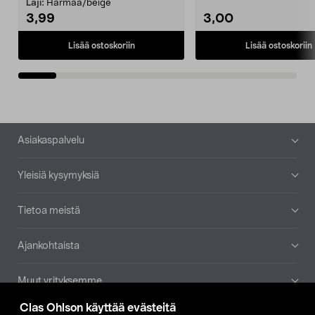
patruuna mukaasi m...
Laji:
Harmaa/beige
3,99
3,00
Lisää ostoskoriin
Lisää ostoskoriin
Alatunniste
Asiakaspalvelu
Yleisiä kysymyksiä
Tietoa meistä
Ajankohtaista
Muut yrityksemme
Clas Ohlson käyttää evästeitä
Etsi myymälä