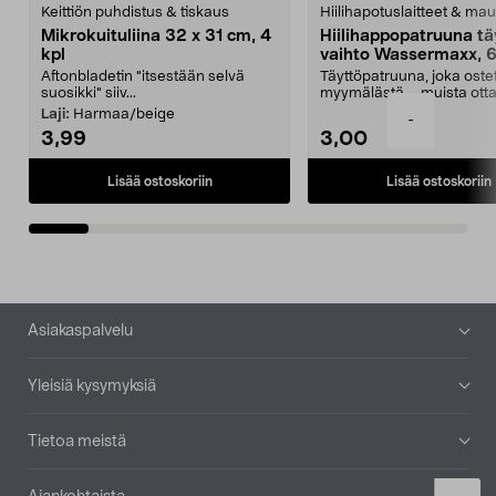
Keittiön puhdistus & tiskaus
Hiilihapotuslaitteet & mau
Mikrokuituliina 32 x 31 cm, 4
Hiilihappopatruuna tä
kpl
vaihto Wassermaxx, 6
Aftonbladetin "itsestään selvä
Täyttöpatruuna, joka ost
suosikki" siiv...
myymälästä – muista ott
patruuna mukaasi m...
Laji:
Harmaa/beige
-
3,99
3,00
Lisää ostoskoriin
Lisää ostoskoriin
Alatunniste
Asiakaspalvelu
Yleisiä kysymyksiä
Tietoa meistä