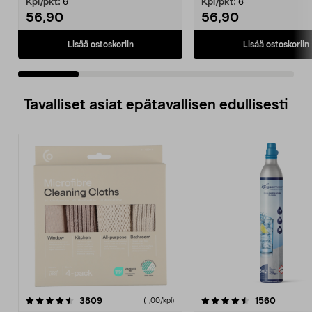
Kpl/pkt:
6
Kpl/pkt:
6
56,90
56,90
Lisää ostoskoriin
Lisää ostoskoriin
Tavalliset asiat epätavallisen edullisesti
4.5viidestä
arvostelut
4.5viidestä
arvostel
3809
1560
(1,00/kpl)
tähdestä
t