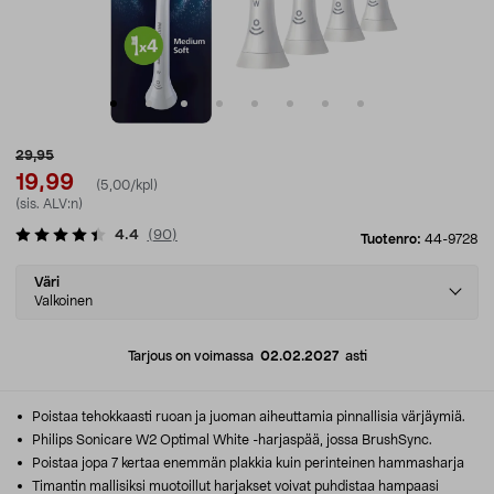
29,95
19,99
(5,00/kpl)
(sis. ALV:n)
4.4
(
90
)
Tuotenro:
44-9728
Select
Väri
variant
Valkoinen
Tarjous on voimassa
02.02.2027
asti
Poistaa tehokkaasti ruoan ja juoman aiheuttamia pinnallisia värjäymiä.
Philips Sonicare W2 Optimal White -harjaspää, jossa BrushSync.
Poistaa jopa 7 kertaa enemmän plakkia kuin perinteinen hammasharja
Timantin mallisiksi muotoillut harjakset voivat puhdistaa hampaasi