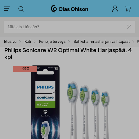
Etusivu
Koti
Keho ja terveys
Sähköhammasharjan vaihtopäät
P
Philips Sonicare W2 Optimal White Harjaspää, 4
kpl
-33%