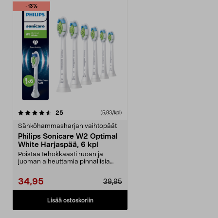
-13%
arvostelut
25
(5,83/kpl)
Sähköhammasharjan vaihtopäät
Philips Sonicare W2 Optimal
White Harjaspää, 6 kpl
Poistaa tehokkaasti ruoan ja
juoman aiheuttamia pinnallisia
värjäymiä. Philips S...
34,95
39,95
Lisää ostoskoriin