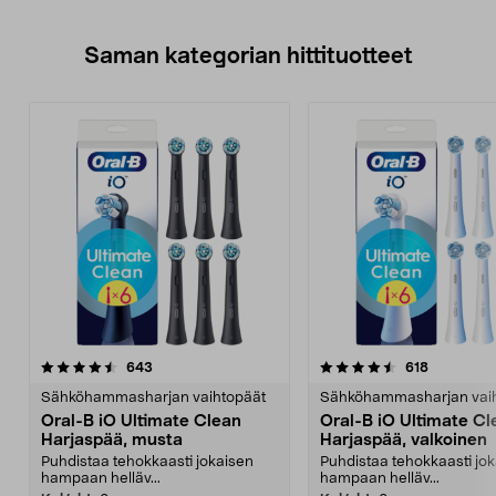
Saman kategorian hittituotteet
4.5 viidestä
arvostelut
4.5 viidestä
arvostelut
643
618
tähdestä
t
Sähköhammasharjan vaihtopäät
Sähköhammasharjan vai
Oral-B iO Ultimate Clean
Oral-B iO Ultimate Cl
Harjaspää, musta
Harjaspää, valkoinen
Puhdistaa tehokkaasti jokaisen
Puhdistaa tehokkaasti jo
hampaan helläv...
hampaan helläv...