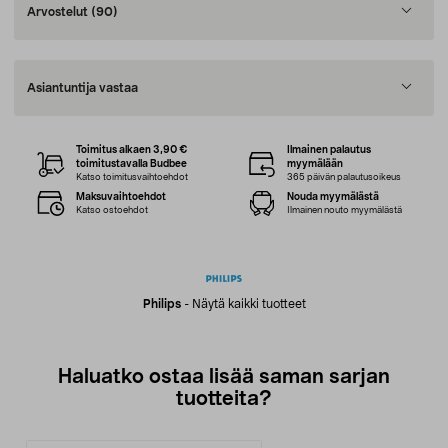
Arvostelut
(90)
Asiantuntija vastaa
Toimitus alkaen 3,90 €
Ilmainen palautus
toimitustavalla Budbee
myymälään
Katso toimitusvaihtoehdot
365 päivän palautusoikeus
Maksuvaihtoehdot
Nouda myymälästä
Katso ostoehdot
Ilmainen nouto myymälästä
Philips
-
Näytä kaikki tuotteet
Haluatko ostaa lisää saman sarjan
tuotteita?