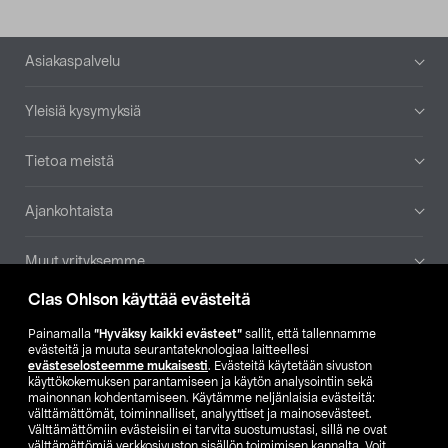
Alatunniste
Asiakaspalvelu
Yleisiä kysymyksiä
Tietoa meistä
Ajankohtaista
Muut yrityksemme
Clas Ohlson käyttää evästeitä
Etsi myymälä
Painamalla
”Hyväksy kaikki evästeet”
sallit, että tallennamme
evästeitä ja muuta seurantateknologiaa laitteellesi
SE
NO
FI
evästeselosteemme mukaisesti
. Evästeitä käytetään sivuston
käyttökokemuksen parantamiseen ja käytön analysointiin sekä
FI
SV
mainonnan kohdentamiseen. Käytämme neljänlaisia evästeitä:
välttämättömät, toiminnalliset, analyyttiset ja mainosevästeet.
Välttämättömiin evästeisiin ei tarvita suostumustasi, sillä ne ovat
välttämättömiä verkkosivuston sisällön toimimisen kannalta. Voit