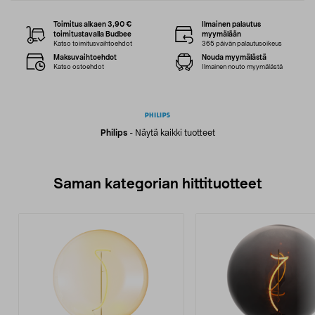
Toimitus alkaen 3,90 €
Ilmainen palautus
toimitustavalla Budbee
myymälään
Katso toimitusvaihtoehdot
365 päivän palautusoikeus
Maksuvaihtoehdot
Nouda myymälästä
Katso ostoehdot
Ilmainen nouto myymälästä
Philips
-
Näytä kaikki tuotteet
Saman kategorian hittituotteet