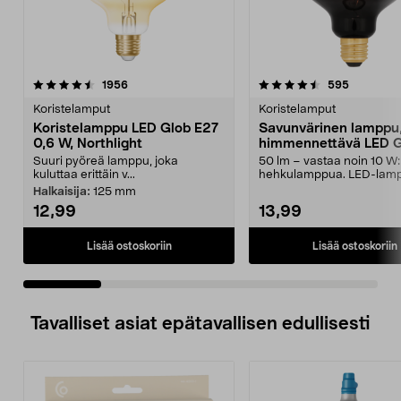
4.5 viidestä
arvostelut
4.5 viidestä
arvostelut
1956
595
tähdestä
t
Koristelamput
Koristelamput
Koristelamppu LED Glob E27
Savunvärinen lamppu
0,6 W, Northlight
himmennettävä LED 
E27 Smokey, musta
Suuri pyöreä lamppu, joka
50 lm – vastaa noin 10 W
kuluttaa erittäin v...
hehkulamppua. LED-lamp
kannalla, tumma savunvär
Halkaisija:
125 mm
12,99
13,99
Lisää ostoskoriin
Lisää ostoskoriin
Tavalliset asiat epätavallisen edullisesti