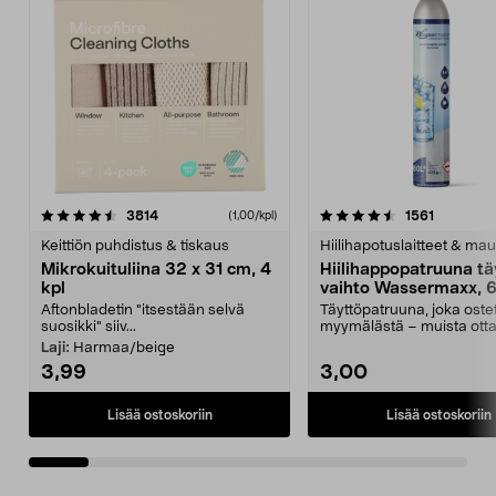
4.5viidestä
arvostelut
4.5viidestä
arvostelu
3814
1561
(1,00/kpl)
tähdestä
t
Keittiön puhdistus & tiskaus
Hiilihapotuslaitteet & mau
Mikrokuituliina 32 x 31 cm, 4
Hiilihappopatruuna tä
kpl
vaihto Wassermaxx, 6
Aftonbladetin "itsestään selvä
Täyttöpatruuna, joka ost
suosikki" siiv...
myymälästä – muista ott
patruuna mukaasi m...
Laji:
Harmaa/beige
3,99
3,00
Lisää ostoskoriin
Lisää ostoskoriin